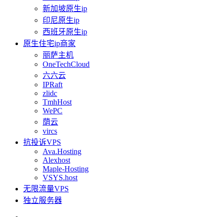
新加坡原生ip
印尼原生ip
西班牙原生ip
原生住宅ip商家
丽萨主机
OneTechCloud
六六云
IPRaft
zlidc
TmhHost
WePC
荫云
vircs
抗投诉VPS
Ava.Hosting
Alexhost
Maple-Hosting
VSYS.host
无限流量VPS
独立服务器