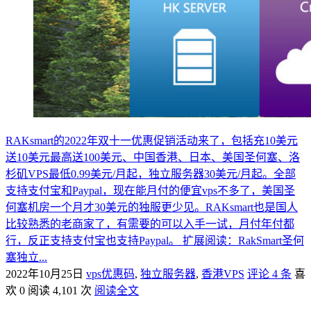
RAKsmart的2022年双十一优惠促销活动来了，包括充10美元
送10美元最高送100美元、中国香港、日本、美国圣何塞、洛
杉矶VPS最低0.99美元/月起，独立服务器30美元/月起。全部
支持支付宝和Paypal，现在能月付的便宜vps不多了，美国圣
何塞机房一个月才30美元的独服更少见。RAKsmart也是国人
比较熟悉的老商家了，有需要的可以入手一试，月付年付都
行，反正支持支付宝也支持Paypal。 扩展阅读：RakSmart圣何
塞独立...
2022年10月25日
vps优惠码
,
独立服务器
,
香港VPS
评论 4 条
喜
欢 0
阅读 4,101 次
阅读全文