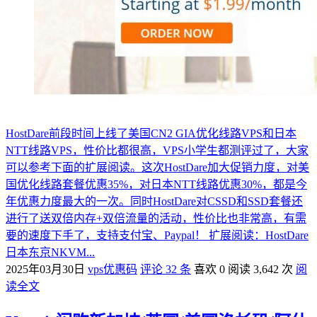
HostDare前段时间上线了美国CN2 GIA优化线路VPS和日本
NTT线路VPS，性价比都很高，VPS小学生都测评过了，大家
可以参考下面的扩展阅读。这次HostDare加大促销力度，对美
国优化线路套餐优惠35%，对日本NTT线路优惠30%，都是今
年优惠力度最大的一次。同时HostDare对CSSD和SSD套餐还
进行了送双倍内存+双倍流量的活动，性价比也非常高，有需
要的速度下手了，支持支付宝、Paypal！ 扩展阅读：HostDare
日本东京NKVM...
2025年03月30日
vps优惠码
评论 32 条
喜欢 0
阅读 3,642 次
阅
读全文