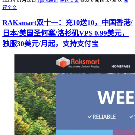
2023年01月20日
vps优惠码
评论 2 条
喜欢 0
阅读 3,758 次
阅
读全文
RAKsmart双十一：充10送10，中国香港/
日本/美国圣何塞/洛杉矶VPS 0.99美元，
独服30美元/月起，支持支付宝