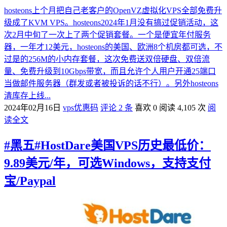
hosteons上个月把自己老客户的OpenVZ虚拟化VPS全部免费升
级成了KVM VPS。hosteons2024年1月没有搞过促销活动，这
次2月中旬了一次上了两个促销套餐。一个是便宜年付服务
器，一年才12美元，hosteons的美国、欧洲8个机房都可选，不
过是的256M的小内存套餐，这次免费送双倍硬盘、双倍流
量、免费升级到10Gbps带宽，而且允许个人用户开通25端口
当做邮件服务器（群发或者被投诉的话不行）。另外hosteons
清库存上线...
2024年02月16日
vps优惠码
评论 2 条
喜欢 0
阅读 4,105 次
阅
读全文
#黑五#HostDare美国VPS历史最低价：
9.89美元/年，可选Windows，支持支付
宝/Paypal