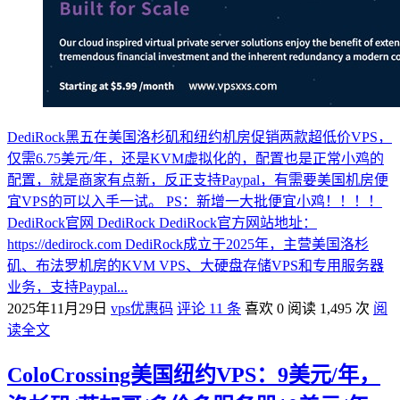
DediRock黑五在美国洛杉矶和纽约机房促销两款超低价VPS，
仅需6.75美元/年，还是KVM虚拟化的，配置也是正常小鸡的
配置，就是商家有点新，反正支持Paypal，有需要美国机房便
宜VPS的可以入手一试。 PS：新增一大批便宜小鸡！！！！
DediRock官网 DediRock DediRock官方网站地址：
https://dedirock.com DediRock成立于2025年，主营美国洛杉
矶、布法罗机房的KVM VPS、大硬盘存储VPS和专用服务器
业务，支持Paypal...
2025年11月29日
vps优惠码
评论 11 条
喜欢 0
阅读 1,495 次
阅
读全文
ColoCrossing美国纽约VPS：9美元/年，