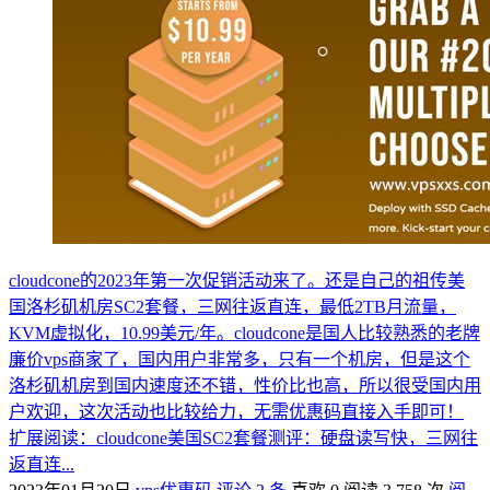
cloudcone的2023年第一次促销活动来了。还是自己的祖传美
国洛杉矶机房SC2套餐，三网往返直连，最低2TB月流量，
KVM虚拟化，10.99美元/年。cloudcone是国人比较熟悉的老牌
廉价vps商家了，国内用户非常多，只有一个机房，但是这个
洛杉矶机房到国内速度还不错，性价比也高，所以很受国内用
户欢迎，这次活动也比较给力，无需优惠码直接入手即可！
扩展阅读：cloudcone美国SC2套餐测评：硬盘读写快，三网往
返直连...