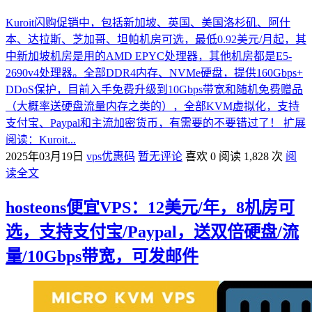
Kuroit闪购促销中，包括新加坡、英国、美国洛杉矶、阿什
本、达拉斯、芝加哥、坦帕机房可选，最低0.92美元/月起，其
中新加坡机房是用的AMD EPYC处理器，其他机房都是E5-
2690v4处理器。全部DDR4内存、NVMe硬盘，提供160Gbps+
DDoS保护，目前入手免费升级到10Gbps带宽和随机免费赠品
（大概率送硬盘流量内存之类的），全部KVM虚拟化，支持
支付宝、Paypal和主流加密货币，有需要的不要错过了！ 扩展
阅读：Kuroit...
2025年03月19日
vps优惠码
暂无评论
喜欢 0
阅读 1,828 次
阅
读全文
hosteons便宜VPS：12美元/年，8机房可
选，支持支付宝/Paypal，送双倍硬盘/流
量/10Gbps带宽，可发邮件