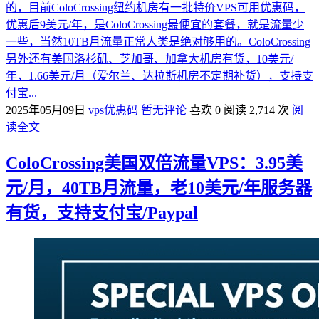
的，目前ColoCrossing纽约机房有一批特价VPS可用优惠码，
优惠后9美元/年，是ColoCrossing最便宜的套餐，就是流量少
一些，当然10TB月流量正常人类是绝对够用的。ColoCrossing
另外还有美国洛杉矶、芝加哥、加拿大机房有货，10美元/
年，1.66美元/月（爱尔兰、达拉斯机房不定期补货），支持支
付宝...
2025年05月09日
vps优惠码
暂无评论
喜欢 0
阅读 2,714 次
阅
读全文
ColoCrossing美国双倍流量VPS：3.95美
元/月，40TB月流量，老10美元/年服务器
有货，支持支付宝/Paypal