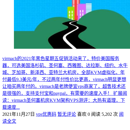
virmach的2021年黑色星期五促销活动来了，特价美国服务
器，可选美国洛杉矶、圣何塞、西雅图、达拉斯、纽约、水牛
城、芝加哥、新泽西、亚特兰大机房，全部KVM虚拟化，年
付最低9.3美元/年，不过两年付性价比更高，virmach明显更想
让咱买两年付的。virmach是老牌便宜vps商家了，超售技术还
是很强的，支持支付宝和paypal，有需要的速度入手！ 扩展阅
读：virmach圣何塞机房KVM架构VPS测评：大热有道理，下
载速度...
2021年11月27日
vps优惠码
暂无评论
喜欢 0
阅读 5,202 次
阅
读全文