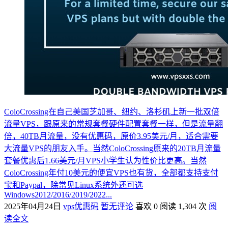
ColoCrossing在自己美国芝加哥、纽约、洛杉矶上新一批双倍
流量VPS，跟原来的常规套餐硬件配置套餐一样，但是流量翻
倍，40TB月流量，没有优惠码，原价3.95美元/月，适合需要
大流量VPS的朋友入手。当然ColoCrossing原来的20TB月流量
套餐优惠后1.66美元/月VPS小学生认为性价比更高。当然
ColoCrossing年付10美元的便宜VPS也有货，全部都支持支付
宝和Paypal，除常见Linux系统外还可选
Windows2012/2016/2019/2022...
2025年04月24日
vps优惠码
暂无评论
喜欢 0
阅读 1,304 次
阅
读全文