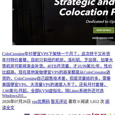
ColoCrossing年付便宜VPS下架快一个月了，这次终于又补货
年付特价套餐，目前只有纽约机房，洛杉矶、芝加哥、加拿大
等机房可能将来会补货。40TB月流量，才10.99美元/年，性价
比超高。现在其他家做便宜VPS的商家都是从ColoCrossing进
货的，ColoCrossing自己超售技术差，但是流量给的多，需要
美国便宜VPS、大流量VPS的速度入手了。还有月付套餐，
1.66美元/月起，全部KVM虚拟化，除Linux系统外还可选
Windows201...
2026年07月26日
vps优惠码
暂无评论
喜欢 0
阅读 1,612 次
阅
读全文