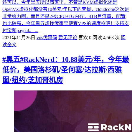
还可以，今年黑五所以商家里，不管是KVM虚拟化还是
OpenVZ虚拟化都没有10美元/年以下的套餐，cloudcone这次是
非常给力啊，而且还是2核CPU+1G内存，4TB月流量，配置
也比较高，今年黑五想找传家宝便宜VPS的速度抢吧！支持支
付宝和paypal。 ...
2021年11月26日
vps优惠码
暂无评论
喜欢 0
阅读 4,563 次
阅
读全文
#黑五#RackNerd：10.88美元/年，今年最
低价，美国洛杉矶/圣何塞/达拉斯/西雅
图/纽约/芝加哥机房