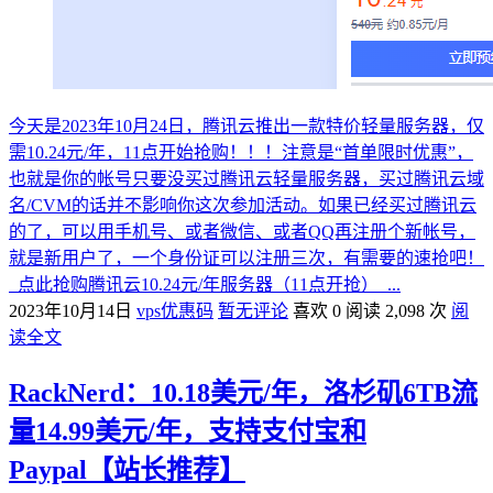
今天是2023年10月24日，腾讯云推出一款特价轻量服务器，仅
需10.24元/年，11点开始抢购！！！注意是“首单限时优惠”，
也就是你的帐号只要没买过腾讯云轻量服务器，买过腾讯云域
名/CVM的话并不影响你这次参加活动。如果已经买过腾讯云
的了，可以用手机号、或者微信、或者QQ再注册个新帐号，
就是新用户了，一个身份证可以注册三次，有需要的速抢吧！
点此抢购腾讯云10.24元/年服务器（11点开抢） ...
2023年10月14日
vps优惠码
暂无评论
喜欢 0
阅读 2,098 次
阅
读全文
RackNerd：10.18美元/年，洛杉矶6TB流
量14.99美元/年，支持支付宝和
Paypal【站长推荐】