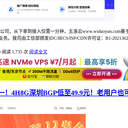
司，从下单到接入仅需一分钟，五洛云www.wuluoyun.c
司由工信部颁发IDC/IRCS/ISP/CDN许可证：B1-20
0
阅读 1,735 次
阅读全文
4H8G深圳BGP低至49.9元！老用户也