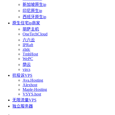
新加坡原生ip
印尼原生ip
西班牙原生ip
原生住宅ip商家
丽萨主机
OneTechCloud
六六云
IPRaft
zlidc
TmhHost
WePC
荫云
vircs
抗投诉VPS
Ava.Hosting
Alexhost
Maple-Hosting
VSYS.host
无限流量VPS
独立服务器