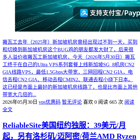
搬瓦工去年（2025年）新加坡机房曾经出现过不到一天，买到
和切换到新加坡机房这个BUG鸡的朋友都发大财了，后来很
多人溢价收搬瓦工新加坡机房，今天（2026年5月30日）搬瓦
工终于在自己的Ultra VPS系列套餐上线新加坡SG_8机房CN2
GIA线路VPS，最低1.5Gbps大带宽，三网回程CN2 GIA，电
信去程CN2 GIA、移动去程CMIN2、联通去程小绕下日本。
这已经是市面上最好的新加坡机房线路了，也是比市面上其他
带宽大几倍的...
2026年05月30日
vps优惠码
暂无评论
喜欢 0
阅读 665 次
阅读
全文
ReliableSite美国纽约独服：39美元/月
起，另有洛杉矶/迈阿密/荷兰AMD Ryzen