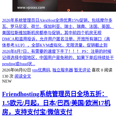
2026年系统管理员日AlexHost全场优惠15%促销，包括摩尔多
瓦、罗马尼亚、荷兰、保加利亚、瑞士、瑞典、法国、英国、
美国拉斯维加斯机房都参与促销，其中前四个机房无视
DMCA和滥用投诉，允许用户匿名注册，开放所有端口（具
体参考AUP），全部KVM虚拟化，无限流量，促销截止到
2026年8月7日，有需要的速度下手了！！！ PS：注册的时候
记得选择中国地区，中国用户是免税的，如果下单后持续处于
pending或fraud状...
2026年08月02日
vps优惠码
,
独立服务器
暂无评论
喜欢 0
阅读
130 次
阅读全文
NEW
Friendhosting系统管理员日全场五折：
1.5欧元/月起，日本/巴西/美国/欧洲17机
房，支持支付宝/微信支付