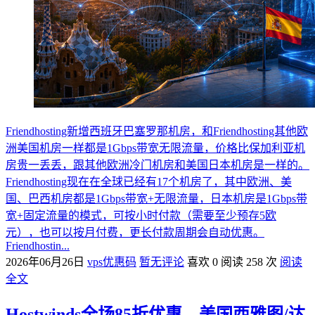
Friendhosting新增西班牙巴塞罗那机房，和Friendhosting其他欧
洲美国机房一样都是1Gbps带宽无限流量，价格比保加利亚机
房贵一丢丢，跟其他欧洲冷门机房和美国日本机房是一样的。
Friendhosting现在在全球已经有17个机房了，其中欧洲、美
国、巴西机房都是1Gbps带宽+无限流量，日本机房是1Gbps带
宽+固定流量的模式，可按小时付款（需要至少预存5欧
元），也可以按月付费，更长付款周期会自动优惠。
Friendhostin...
2026年06月26日
vps优惠码
暂无评论
喜欢 0
阅读 258 次
阅读
全文
Hostwinds全场85折优惠，美国西雅图/达