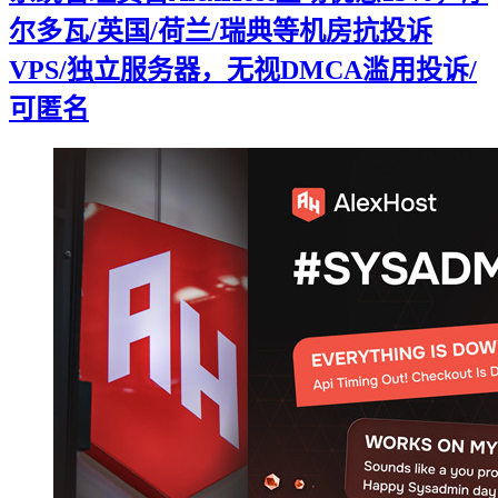
尔多瓦/英国/荷兰/瑞典等机房抗投诉
VPS/独立服务器，无视DMCA滥用投诉/
可匿名