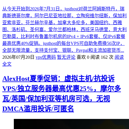
从今天开始到2026年7月31日，justhost对荷兰阿姆斯特丹，瑞
典斯德哥尔摩，阿尔巴尼亚地拉那，立陶宛维尔纽斯，保加利
亚索非亚，芬兰赫尔辛基，加拿大多伦多，美国纽约、西雅
图、洛杉矶、圣何塞，爱尔兰都柏林，西班牙马德里，意大利
巴勒莫，比利时布鲁塞尔机房的IPv4 + IPv6套餐、仅IPv6套餐
最高优惠40%促销。justhost的每台VPS可自助免费换50次IP，
全部无限流量，支持支付宝、银联、Paypal和主流加密货币...
2026年07月20日
vps优惠码
暂无评论
喜欢 0
阅读 162 次
阅读
全文
AlexHost夏季促销：虚拟主机/抗投诉
VPS/独立服务器最高优惠25%，摩尔多
瓦/英国/保加利亚等机房可选，无视
DMCA滥用投诉/可匿名