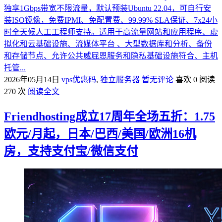
独享1Gbps带宽不限流量，默认预装Ubuntu 22.04，可自行安
装ISO镜像，免费IPMI、免配置费、99.99% SLA保证、7x24小
时全天候人工工程师支持。适用于高流量网站和应用程序、虚
拟化和云基础设施、流媒体平台 、大型数据库和分析、备份
和存储节点、允许公共威屁恩服务和隐私基础设施符合、主机
托管...
2026年05月14日
vps优惠码
,
独立服务器
暂无评论
喜欢 0
阅读
270 次
阅读全文
Friendhosting成立17周年全场五折：1.75
欧元/月起，日本/巴西/美国/欧洲16机
房，支持支付宝/微信支付