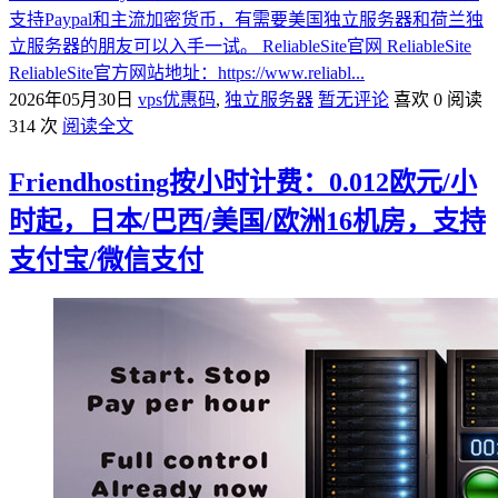
支持Paypal和主流加密货币，有需要美国独立服务器和荷兰独
立服务器的朋友可以入手一试。 ReliableSite官网 ReliableSite
ReliableSite官方网站地址：https://www.reliabl...
2026年05月30日
vps优惠码
,
独立服务器
暂无评论
喜欢 0
阅读
314 次
阅读全文
Friendhosting按小时计费：0.012欧元/小
时起，日本/巴西/美国/欧洲16机房，支持
支付宝/微信支付