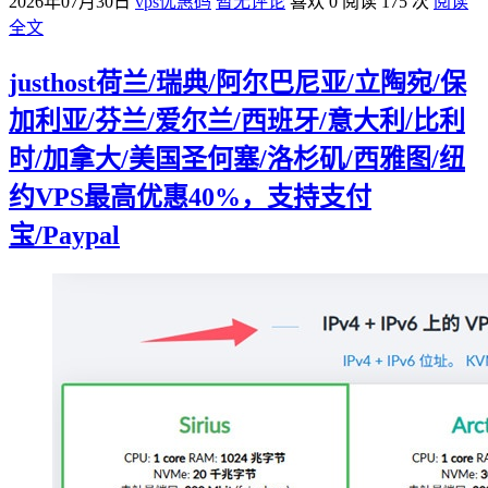
2026年07月30日
vps优惠码
暂无评论
喜欢 0
阅读 175 次
阅读
全文
justhost荷兰/瑞典/阿尔巴尼亚/立陶宛/保
加利亚/芬兰/爱尔兰/西班牙/意大利/比利
时/加拿大/美国圣何塞/洛杉矶/西雅图/纽
约VPS最高优惠40%，支持支付
宝/Paypal