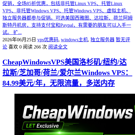
促销，全场85折优惠，包括非托管Linux VPS、托管Linux
VPS、非托管Windows VPS、托管Windows VPS、虚拟主机、
独立服务器都参与促销。可选美国西雅图、达拉斯、荷兰阿姆
斯特丹机房，支持支付宝和Paypal，有需要的朋友可以入手一
试。 扩...
2026年06月25日
vps优惠码
,
windows主机
,
独立服务器
暂无评
论
喜欢 0
阅读 266 次
阅读全文
CheapWindowsVPS美国洛杉矶/纽约/达
拉斯/芝加哥/荷兰/爱尔兰Windows VPS：
84.99美元/年，无限流量，多送内存