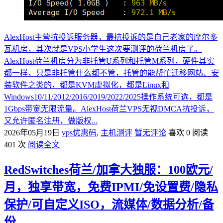
AlexHost主营抗投诉服务器，最抗投诉的是自己老家的摩尔多
瓦机房，其次就是VPS小学生这次要测评的荷兰机房了。
AlexHost荷兰机房分为非托管U系列和托管M系列，硬件其实
都一样，只是非托管什么都不管，托管的能帮忙迁移网站、安
装软件之类的，都是KVM虚拟化，都是Linux和
Windows10/11/2012/2016/2019/2022/2025操作系统可选，都是
1Gbps带宽无限流量。AlexHost荷兰VPS无视DMCA抗投诉，
又允许匿名注册，做版权...
2026年05月19日
vps优惠码
,
主机测评
暂无评论
喜欢 0
阅读
401 次
阅读全文
RedSwitches荷兰/加拿大独服：100欧元/
月，独享带宽，免费IPMI/免设置费/隐私
保护/可自定义ISO，流媒体/数据分析/备
份