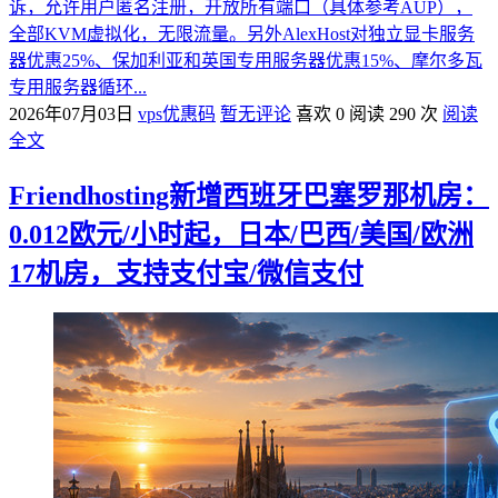
诉，允许用户匿名注册，开放所有端口（具体参考AUP），
全部KVM虚拟化，无限流量。另外AlexHost对独立显卡服务
器优惠25%、保加利亚和英国专用服务器优惠15%、摩尔多瓦
专用服务器循环...
2026年07月03日
vps优惠码
暂无评论
喜欢 0
阅读 290 次
阅读
全文
Friendhosting新增西班牙巴塞罗那机房：
0.012欧元/小时起，日本/巴西/美国/欧洲
17机房，支持支付宝/微信支付