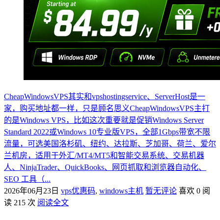
CheapWindowsVPS其实和vpshostingservice、ServerHost是一
家，购买地址都一样，只是顾名思义CheapWindowsVPS主打
的是Windows VPS，比如这次重要就是促销Windows Server
Standard 2022或Windows 10专业版VPS，全部1Gbps带宽不限
流量，可选美国洛杉矶、纽约、达拉斯、芝加哥、荷兰、爱尔
兰机房，适用于外汇/MT4/MT5和智能交易系统、交易机器
人、NinjaTrader、QuickBooks、网页抓取和浏览器自动化、
SEO 工具（...
2026年06月23日
vps优惠码
,
windows主机
暂无评论
喜欢 0
阅
读 215 次
阅读全文