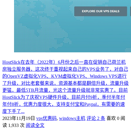
HostSlick在去年（2022年）6月份之后一直在促销自己荷兰机
房独立服务器，这次终于重视起来自己的VPS业务了，对自己
的OpenVZ虚拟化VPS、KVM虚拟化VPS、Windows VPS进行
了升级，对比老套餐来说，资源基本都是翻倍升级，流量升级
更猛，最低5TB月流量，光这个流量升级就非常实惠了。目前
HostSlick为了庆祝VPS硬件升级，目前月付9折，季付半年付
年付8折，优惠力度很大，支持支付宝和Paypal，有需要的速
度下手了...
2023年11月19日
vps优惠码
,
windows主机
评论 2 条
喜欢 0
阅
读 1,933 次
阅读全文