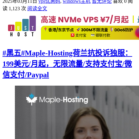
2025年03月11日
vps优惠码
,
windows主机
暂无评论
喜欢 0
阅
读 1,123 次
阅读全文
#黑五#Maple-Hosting荷兰抗投诉独服：
199美元/月起，无限流量/支持支付宝/微
信支付/Paypal