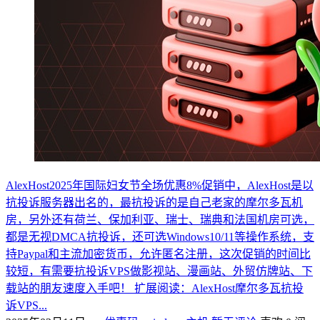
AlexHost2025年国际妇女节全场优惠8%促销中，AlexHost是以
抗投诉服务器出名的，最抗投诉的是自己老家的摩尔多瓦机
房，另外还有荷兰、保加利亚、瑞士、瑞典和法国机房可选，
都是无视DMCA抗投诉，还可选Windows10/11等操作系统，支
持Paypal和主流加密货币，允许匿名注册，这次促销的时间比
较短，有需要抗投诉VPS做影视站、漫画站、外贸仿牌站、下
载站的朋友速度入手吧！ 扩展阅读：AlexHost摩尔多瓦抗投
诉VPS...