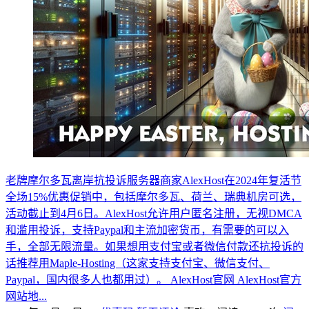
老牌摩尔多瓦离岸抗投诉服务器商家AlexHost在2024年复活节
全场15%优惠促销中，包括摩尔多瓦、荷兰、瑞典机房可选，
活动截止到4月6日。AlexHost允许用户匿名注册，无视DMCA
和滥用投诉，支持Paypal和主流加密货币，有需要的可以入
手，全部无限流量。如果想用支付宝或者微信付款还抗投诉的
话推荐用Maple-Hosting（这家支持支付宝、微信支付、
Paypal，国内很多人也都用过）。 AlexHost官网 AlexHost官方
网站地...