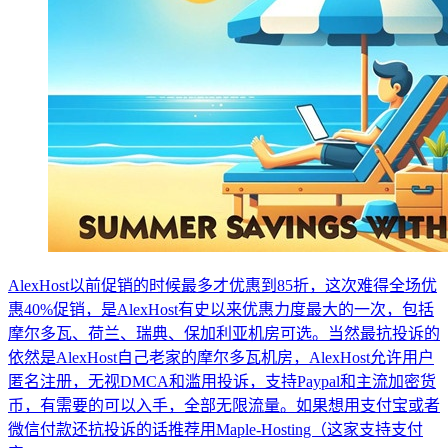
AlexHost以前促销的时候最多才优惠到85折，这次难得全场优
惠40%促销，是AlexHost有史以来优惠力度最大的一次，包括
摩尔多瓦、荷兰、瑞典、保加利亚机房可选。当然最抗投诉的
依然是AlexHost自己老家的摩尔多瓦机房，AlexHost允许用户
匿名注册，无视DMCA和滥用投诉，支持Paypal和主流加密货
币，有需要的可以入手，全部无限流量。如果想用支付宝或者
微信付款还抗投诉的话推荐用Maple-Hosting（这家支持支付