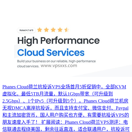
Phanes Cloud荷兰抗投诉VPS全场首月5折促销中，全部KVM
虚拟化，最低5TB月流量，默认1Gbps带宽（可升级到
2.5Gbps）、1个IPv5（可升级到5个）。Phanes Cloud荷兰机房
无视DMCA离岸抗投诉，而且支持支付宝、微信支付、Paypal
和主流加密货币，国人用户购买也方便，有需要抗投诉VPS的
朋友速度入手了！ 扩展阅读：Phanes Cloud荷兰VPS测评：电
信联通去程绕美国，剩余往返直连，适合联通用户，抗投诉可