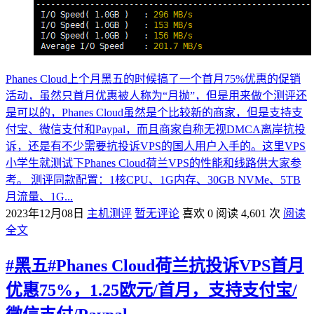
Phanes Cloud上个月黑五的时候搞了一个首月75%优惠的促销
活动，虽然只首月优惠被人称为“月抛”，但是用来做个测评还
是可以的，Phanes Cloud虽然是个比较新的商家，但是支持支
付宝、微信支付和Paypal，而且商家自称无视DMCA离岸抗投
诉，还是有不少需要抗投诉VPS的国人用户入手的。这里VPS
小学生就测试下Phanes Cloud荷兰VPS的性能和线路供大家参
考。 测评同款配置：1核CPU、1G内存、30GB NVMe、5TB
月流量、1G...
2023年12月08日
主机测评
暂无评论
喜欢 0
阅读 4,601 次
阅读
全文
#黑五#Phanes Cloud荷兰抗投诉VPS首月
优惠75%，1.25欧元/首月，支持支付宝/