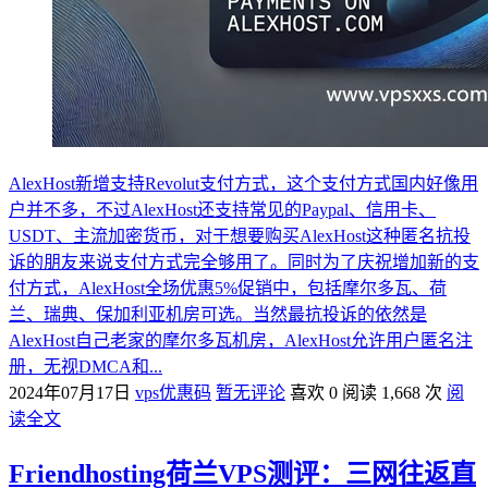
AlexHost新增支持Revolut支付方式，这个支付方式国内好像用
户并不多，不过AlexHost还支持常见的Paypal、信用卡、
USDT、主流加密货币，对于想要购买AlexHost这种匿名抗投
诉的朋友来说支付方式完全够用了。同时为了庆祝增加新的支
付方式，AlexHost全场优惠5%促销中，包括摩尔多瓦、荷
兰、瑞典、保加利亚机房可选。当然最抗投诉的依然是
AlexHost自己老家的摩尔多瓦机房，AlexHost允许用户匿名注
册，无视DMCA和...
2024年07月17日
vps优惠码
暂无评论
喜欢 0
阅读 1,668 次
阅
读全文
Friendhosting荷兰VPS测评：三网往返直