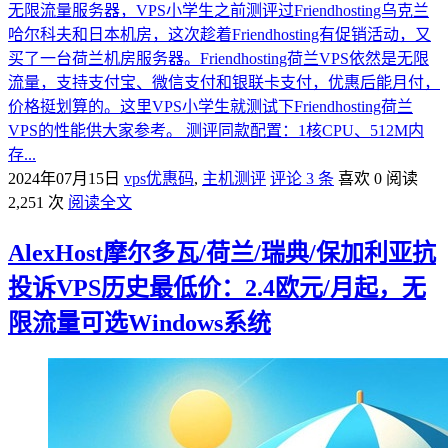
无限流量服务器，VPS小学生之前测评过Friendhosting乌克兰
哈尔科夫和日本机房，这次趁着Friendhosting有促销活动，又
买了一台荷兰机房服务器。Friendhosting荷兰VPS依然是无限
流量，支持支付宝、微信支付和银联卡支付，优惠后能月付，
价格挺划算的。这里VPS小学生就测试下Friendhosting荷兰
VPS的性能供大家参考。 测评同款配置：1核CPU、512M内
存...
2024年07月15日
vps优惠码
,
主机测评
评论 3 条
喜欢 0
阅读
2,251 次
阅读全文
AlexHost摩尔多瓦/荷兰/瑞典/保加利亚抗
投诉VPS历史最低价：2.4欧元/月起，无
限流量可选Windows系统