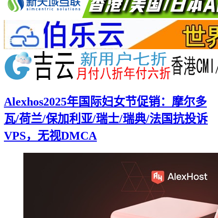
Alexhos2025年国际妇女节促销：摩尔多
瓦/荷兰/保加利亚/瑞士/瑞典/法国抗投诉
VPS，无视DMCA