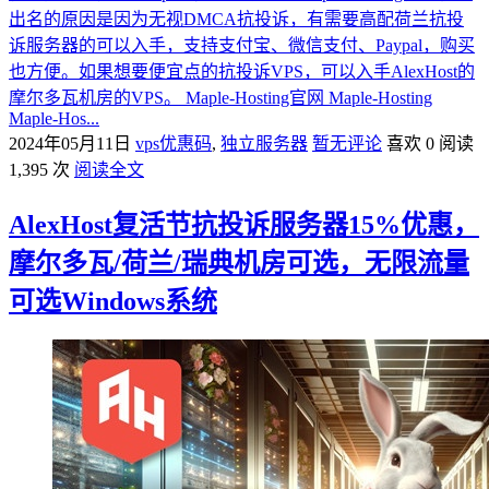
出名的原因是因为无视DMCA抗投诉，有需要高配荷兰抗投
诉服务器的可以入手，支持支付宝、微信支付、Paypal，购买
也方便。如果想要便宜点的抗投诉VPS，可以入手AlexHost的
摩尔多瓦机房的VPS。 Maple-Hosting官网 Maple-Hosting
Maple-Hos...
2024年05月11日
vps优惠码
,
独立服务器
暂无评论
喜欢 0
阅读
1,395 次
阅读全文
AlexHost复活节抗投诉服务器15%优惠，
摩尔多瓦/荷兰/瑞典机房可选，无限流量
可选Windows系统