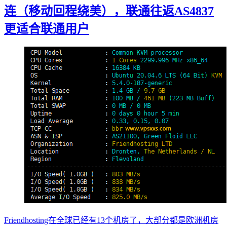
连（移动回程绕美），联通往返AS4837
更适合联通用户
Friendhosting在全球已经有13个机房了，大部分都是欧洲机房