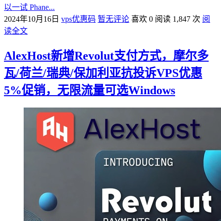
以一试 Phane...
2024年10月16日
vps优惠码
暂无评论
喜欢 0
阅读 1,847 次
阅
读全文
AlexHost新增Revolut支付方式，摩尔多
瓦/荷兰/瑞典/保加利亚抗投诉VPS优惠
5%促销，无限流量可选Windows