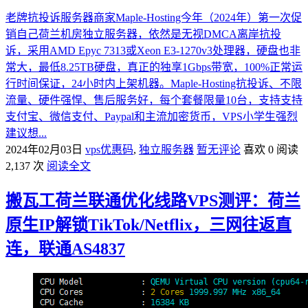
老牌抗投诉服务器商家Maple-Hosting今年（2024年）第一次促
销自己荷兰机房独立服务器，依然是无视DMCA离岸抗投
诉，采用AMD Epyc 7313或Xeon E3-1270v3处理器，硬盘也非
常大，最低8.25TB硬盘，真正的独享1Gbps带宽，100%正常运
行时间保证，24小时内上架机器。Maple-Hosting抗投诉、不限
流量、硬件强悍、售后服务好，每个套餐限量10台，支持支持
支付宝、微信支付、Paypal和主流加密货币，VPS小学生强烈
建议想...
2024年02月03日
vps优惠码
,
独立服务器
暂无评论
喜欢 0
阅读
2,137 次
阅读全文
搬瓦工荷兰联通优化线路VPS测评：荷兰
原生IP解锁TikTok/Netflix，三网往返直
连，联通AS4837