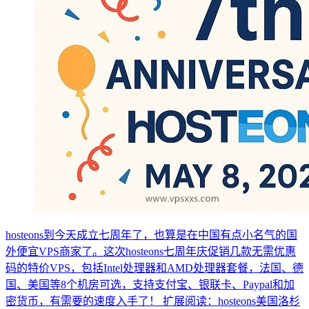
hosteons到今天成立七周年了，也算是在中国有点小名气的国
外便宜VPS商家了。这次hosteons七周年庆促销几款无需优惠
码的特价VPS，包括Intel处理器和AMD处理器套餐，法国、德
国、美国等8个机房可选，支持支付宝、银联卡、Paypal和加
密货币，有需要的速度入手了！ 扩展阅读：hosteons美国洛杉