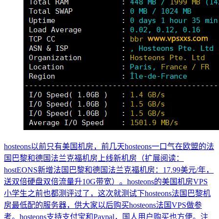
hosteons以前只有美国机房，前几天hosteons一口气在欧盟的法
国巴黎和德国法兰克福机房上线新机房（扩展阅读：
hostEONS新增法国巴黎和德国法兰克福机房：17.99美元/年，
送双倍硬盘双倍流量升10G带宽）。hosteons的美国机房VPS
小学生之前也都测评过了，这次就测试下hosteons法国巴黎机
房最低配的服务器，供大家以后购买hosteons法国VPS做参
考。hosteons支持支付宝和Paypal，国人用户购买也方便。注