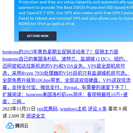
hosteons的2023年黑色星期五促销活动来了！促销主力是
hosteons自己的美国洛杉矶、波特兰、盐湖城 (2 DC)、纽约、
迈阿密和达拉斯机房的VPS和VDS业务。VPS是全部机房可
选，采用Ryzen 7950处理器的VDS目前只有盐湖城机房可选。
全部免费升级到10Gbps带宽、全部送双倍硬盘，VPS送双倍流
量，支持支付宝、微信支付、Paypal，有需要的速度下手了！
扩展阅读：hosteons美国洛杉矶vps测评：看视频最低10万+速
度，三网...
2023年11月21日
vps优惠码
,
windows主机
评论 4 条
喜欢 0
阅
读 2,699 次
阅读全文