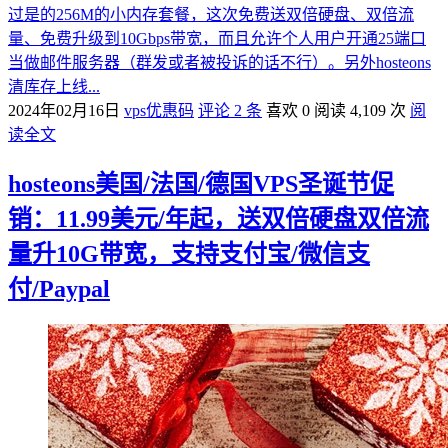
过是的256M的小内存套餐，这次免费送双倍硬盘、双倍流
量、免费升级到10Gbps带宽，而且允许个人用户开通25端口
当做邮件服务器（群发或者被投诉的话不行）。另外hosteons
清库存上线...
2024年02月16日
vps优惠码
评论 2 条
喜欢 0
阅读 4,109 次
阅
读全文
hosteons美国/法国/德国VPS圣诞节促
销：11.99美元/年起，送双倍硬盘双倍流
量升10G带宽，支持支付宝/微信支
付/Paypal