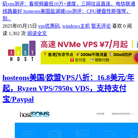
矶vps测评：看视频最低10万+速度，三网往返直连，电信联通
线路最好 hosteons美国盐湖城vps测评：CPU硬盘性能强悍，
到...
2025年05月15日
vps优惠码
,
windows主机
暂无评论
喜欢 0
阅
读 1,302 次
阅读全文
hosteons美国/欧盟VPS八折：16.8美元/年
起，Ryzen VPS/7950x VDS，支持支付
宝/Paypal