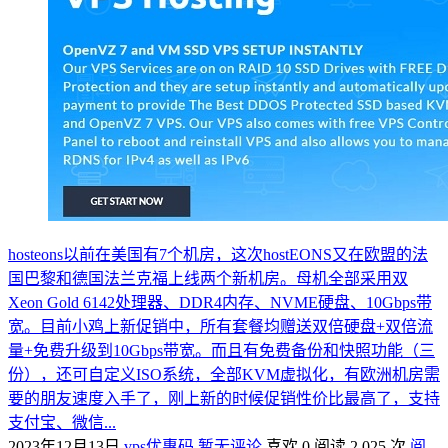
hosteons以前在美国有7个机房，这次hostEONS又在欧盟的法
国巴黎和德国法兰克福上线两个新机房。母机全部采用双
Xeon Gold 6142处理器、DDR4内存、NVME硬盘、10Gbps带
宽。目前小鸡上新促销中，所有套餐均赠送双倍硬盘+双倍流
量+免费升级到10Gbps带宽。而且有免费备份和快照功能（三
份），还可自定义ISO系统，全部KVM虚拟化，有欧洲机房需
要的朋友速度入手了，刚上新的时候促销性价比最高了，支持
支付宝、微信...
2023年12月13日
vps优惠码
暂无评论
喜欢 0
阅读 2,025 次
阅