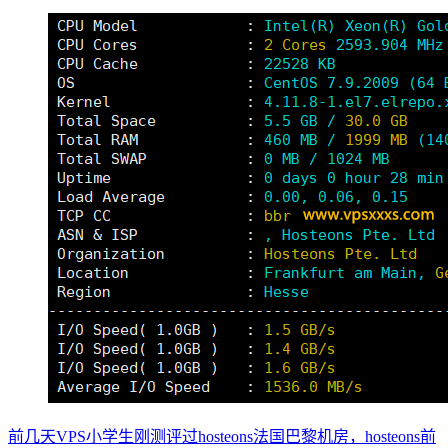
前几天VPS小学生刚测评过hosteons法国巴黎机房，hosteons前