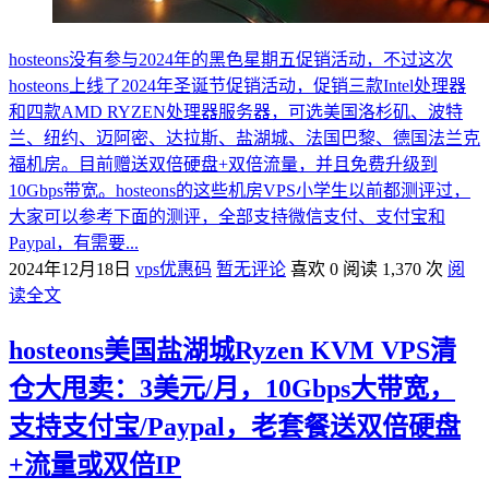
hosteons没有参与2024年的黑色星期五促销活动，不过这次
hosteons上线了2024年圣诞节促销活动，促销三款Intel处理器
和四款AMD RYZEN处理器服务器，可选美国洛杉矶、波特
兰、纽约、迈阿密、达拉斯、盐湖城、法国巴黎、德国法兰克
福机房。目前赠送双倍硬盘+双倍流量，并且免费升级到
10Gbps带宽。hosteons的这些机房VPS小学生以前都测评过，
大家可以参考下面的测评，全部支持微信支付、支付宝和
Paypal，有需要...
2024年12月18日
vps优惠码
暂无评论
喜欢 0
阅读 1,370 次
阅
读全文
hosteons美国盐湖城Ryzen KVM VPS清
仓大甩卖：3美元/月，10Gbps大带宽，
支持支付宝/Paypal，老套餐送双倍硬盘
+流量或双倍IP