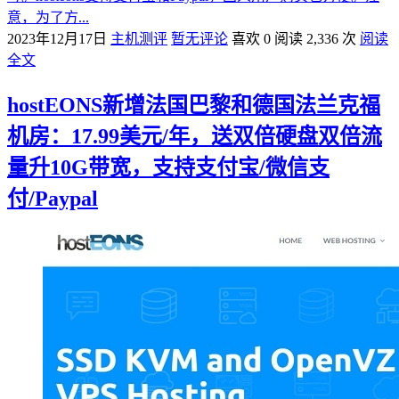
意，为了方...
2023年12月17日
主机测评
暂无评论
喜欢 0
阅读 2,336 次
阅读
全文
hostEONS新增法国巴黎和德国法兰克福
机房：17.99美元/年，送双倍硬盘双倍流
量升10G带宽，支持支付宝/微信支
付/Paypal