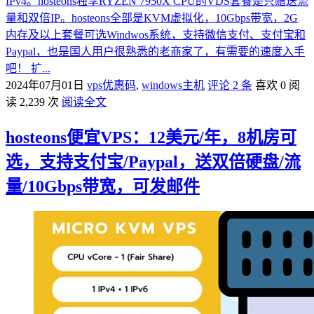
IPv4。hosteons独享RYZEN 7950X CPU的VDS套餐是只赠送流
量和双倍IP。hosteons全部是KVM虚拟化，10Gbps带宽，2G
内存及以上套餐可选Windwos系统，支持微信支付、支付宝和
Paypal，也是国人用户很熟悉的老商家了，有需要的速度入手
吧！ 扩...
2024年07月01日
vps优惠码
,
windows主机
评论 2 条
喜欢 0
阅
读 2,239 次
阅读全文
hosteons便宜VPS：12美元/年，8机房可
选，支持支付宝/Paypal，送双倍硬盘/流
量/10Gbps带宽，可发邮件