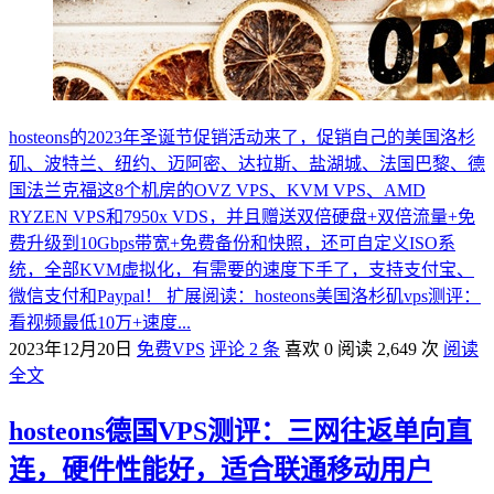
hosteons的2023年圣诞节促销活动来了，促销自己的美国洛杉
矶、波特兰、纽约、迈阿密、达拉斯、盐湖城、法国巴黎、德
国法兰克福这8个机房的OVZ VPS、KVM VPS、AMD
RYZEN VPS和7950x VDS，并且赠送双倍硬盘+双倍流量+免
费升级到10Gbps带宽+免费备份和快照，还可自定义ISO系
统，全部KVM虚拟化，有需要的速度下手了，支持支付宝、
微信支付和Paypal！ 扩展阅读：hosteons美国洛杉矶vps测评：
看视频最低10万+速度...
2023年12月20日
免费VPS
评论 2 条
喜欢 0
阅读 2,649 次
阅读
全文
hosteons德国VPS测评：三网往返单向直
连，硬件性能好，适合联通移动用户