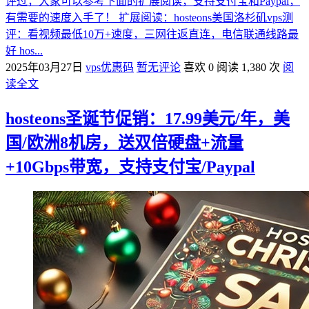
评过，大家可以参考下面的扩展阅读，支持支付宝和Paypal，
有需要的速度入手了！ 扩展阅读：hosteons美国洛杉矶vps测
评：看视频最低10万+速度，三网往返直连，电信联通线路最
好 hos...
2025年03月27日
vps优惠码
暂无评论
喜欢 0
阅读 1,380 次
阅
读全文
hosteons圣诞节促销：17.99美元/年，美
国/欧洲8机房，送双倍硬盘+流量
+10Gbps带宽，支持支付宝/Paypal