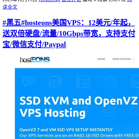
读全文
#黑五#hosteons美国VPS：12美元/年起，
送双倍硬盘/流量/10Gbps带宽，支持支付
宝/微信支付/Paypal