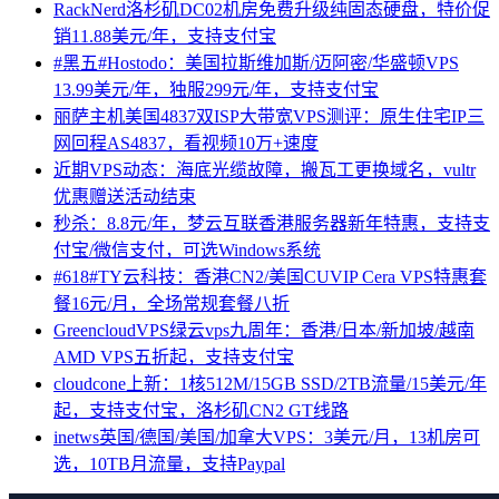
RackNerd洛杉矶DC02机房免费升级纯固态硬盘，特价促
销11.88美元/年，支持支付宝
#黑五#Hostodo：美国拉斯维加斯/迈阿密/华盛顿VPS
13.99美元/年，独服299元/年，支持支付宝
丽萨主机美国4837双ISP大带宽VPS测评：原生住宅IP三
网回程AS4837，看视频10万+速度
近期VPS动态：海底光缆故障，搬瓦工更换域名，vultr
优惠赠送活动结束
秒杀：8.8元/年，梦云互联香港服务器新年特惠，支持支
付宝/微信支付，可选Windows系统
#618#TY云科技：香港CN2/美国CUVIP Cera VPS特惠套
餐16元/月，全场常规套餐八折
GreencloudVPS绿云vps九周年：香港/日本/新加坡/越南
AMD VPS五折起，支持支付宝
cloudcone上新：1核512M/15GB SSD/2TB流量/15美元/年
起，支持支付宝，洛杉矶CN2 GT线路
inetws英国/德国/美国/加拿大VPS：3美元/月，13机房可
选，10TB月流量，支持Paypal