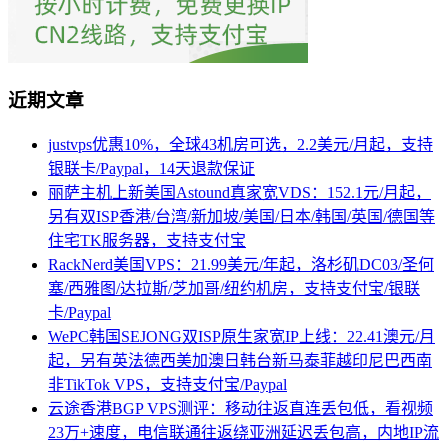
近期文章
justvps优惠10%，全球43机房可选，2.2美元/月起，支持
银联卡/Paypal，14天退款保证
丽萨主机上新美国Astound真家宽VDS：152.1元/月起，
另有双ISP香港/台湾/新加坡/美国/日本/韩国/英国/德国等
住宅TK服务器，支持支付宝
RackNerd美国VPS：21.99美元/年起，洛杉矶DC03/圣何
塞/西雅图/达拉斯/芝加哥/纽约机房，支持支付宝/银联
卡/Paypal
WePC韩国SEJONG双ISP原生家宽IP上线：22.41澳元/月
起，另有英法德西美加澳日韩台新马泰菲越印尼巴西南
非TikTok VPS，支持支付宝/Paypal
云途香港BGP VPS测评：移动往返直连丢包低，看视频
23万+速度，电信联通往返绕亚洲延迟丢包高，内地IP流