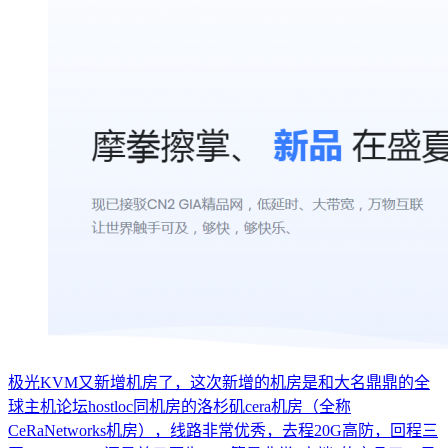
极光KVM又新增机房了，这次新增的机房是和大名鼎鼎的全
球主机论坛hostloc同机房的洛杉矶cera机房（全称
CeRaNetworks机房），线路非常优秀，去程20G高防，回程三