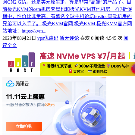
网CN2 GIA，还是美元原生IP，算是非常“高端”的产品了。目
前极光KVM的cera机房套餐也和极光KVM其他机房一样7折促
销中，性价比非常高，有慕名全球主机论坛hostloc同款机房的
兄弟可以入手了。 极光KVM官网 极光KVM 极光KVM官方网
站地址：https://kvm...
2020年08月21日
vps优惠码
暂无评论
喜欢 0
阅读 4,545 次
阅
读全文