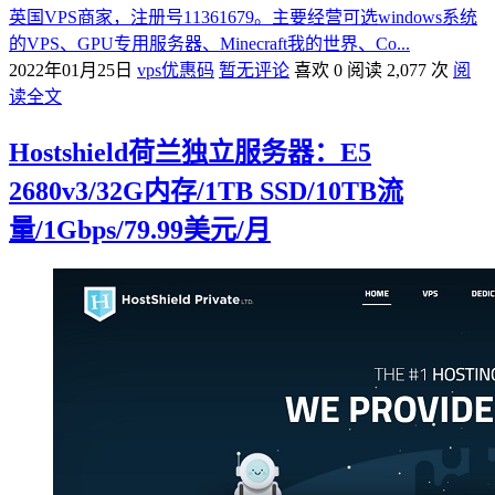
英国VPS商家，注册号11361679。主要经营可选windows系统
的VPS、GPU专用服务器、Minecraft我的世界、Co...
2022年01月25日
vps优惠码
暂无评论
喜欢 0
阅读 2,077 次
阅
读全文
Hostshield荷兰独立服务器：E5
2680v3/32G内存/1TB SSD/10TB流
量/1Gbps/79.99美元/月