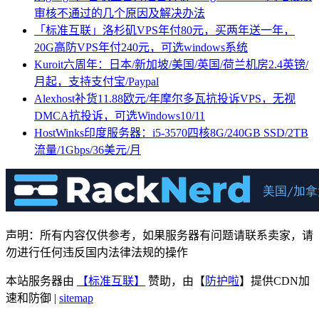
审核不通过的几个原因及解决办法
「标准互联」洛杉矶VPS年付80元，买两年送一年，
20G高防VPS年付240元，可选windows系统
Kuroit六周年：日本/新加坡/美国/英国/荷兰机房2.4英镑/
月起，支持支付宝/Paypal
Alexhost补货11.88欧元/年摩尔多瓦抗投诉VPS，无视
DMCA抗投诉，可选Windows10/11
HostWinks印度服务器：i5-3570四核8G/240GB SSD/2TB
流量/1Gbps/36美元/月
声明：所有内容仅供参考，如果服务器有问题请联系卖家，请
勿进行任何违反国内法律法规的操作
本站服务器由
【标准互联】
赞助，由【
防护啦
】提供CDN加
速和防御 |
sitemap