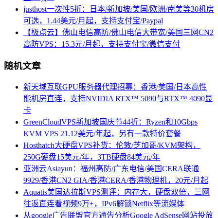
justhost一次性5折：日本/新加坡/美国/欧洲/南美等30机房
可选，1.44美元/月起，支持支付宝/Paypal
【极点云】佛山电信高防/佛山电信大带宽/美国三网CN2
高防VPS：15.3元/月起，支持支付宝/微信支付
随机文章
新天域互联GPU服务器代理招募：香港/美国/日本高性
能机房直连，支持NVIDIA RTX™ 5090与RTX™ 4090显
卡
GreenCloudVPS新加坡国庆节44折：Ryzen和10Gbps
KVM VPS 21.12美元/年起，另有一款特价套餐
Hosthatch大硬盘VPS补货：伦敦/芝加哥/KVM架构，
250G硬盘15美元/年，3TB硬盘84美元/年
亚洲云Asiayun：福州高防/广东电信/美国CERA联通
9929/香港CN2 GIA/香港CERA/香港物理机，20元/月起
Aquatis美国达拉斯VPS测评：内存大，硬盘双倍，三网
往返直连看视频9万+，IPv6解锁Netflix等流媒体
从google广告联盟官方通告分析Google AdSense网站投放