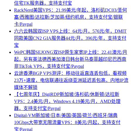
住宅TK服务器，支持支付宝
RackNerd美国VPS：21.99美元/年起，洛杉矶DC03/圣何
塞/西雅图/达拉斯/芝加哥/纽约机房，支持支付宝/银联
卡/Paypal
六六云韩国双ISP VPS上线：64元/月，576元/年，DMIT
同款美国CN2 GIA服务器44元/月，396元/年，支持支付
宝
WePC韩国SEJONG双ISP原生家宽IP上线：22.41澳元/月
起，另有英法德西美加澳日韩台新马泰菲越印尼巴西南
非TikTok VPS，支持支付宝/Paypal
云途香港BGP VPS测评：移动往返直连丢包低，看视频
23万+速度，电信联通往返绕亚洲延迟丢包高，内地IP流
媒体不解锁
【七周年庆】DigiRDP新加坡/洛杉矶/休斯顿/达拉斯
VPS：2.4美元/月，Windows 4.19美元/月，AMD处理
器，支持支付宝/Paypal
Digital-VM新加坡/日本/美国/英国/荷兰/西班牙/瑞典
10Gbps大带宽无限流量VPS：8美元/月起，支持支付
宝/Paypal