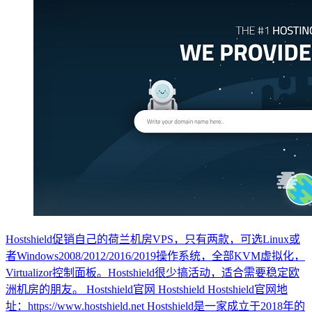
Hostshield促销自己的荷兰机房VPS，只有两款，可选Linux或
者Windows2008/2012/2016/2019操作系统，全部KVM虚拟化，
Virtualizor控制面板。Hostshield很少搞活动，适合需要稳定欧
洲机房的朋友。 Hostshield官网 Hostshield Hostshield官网地
址：https://www.hostshield.net Hostshield是一家成立于2018年的