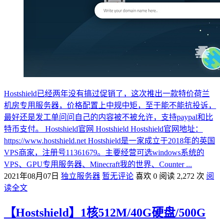
Hostshield已经两年没有搞过促销了，这次推出一款特价荷兰
机房专用服务器，价格配置上中规中矩，至于能不能抗投诉，
最好还是发工单问问自己的内容被不被允许，支持paypal和比
特币支付。 Hostshield官网 Hostshield Hostshield官网地址：
https://www.hostshield.net Hostshield是一家成立于2018年的英国
VPS商家，注册号11361679。主要经营可选windows系统的
VPS、GPU专用服务器、Minecraft我的世界、Counter ...
2021年08月07日
独立服务器
暂无评论
喜欢 0
阅读 2,272 次
阅
读全文
【Hostshield】1核512M/40G硬盘/500G