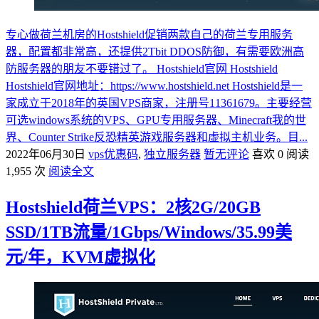
专心做荷兰机房的Hostshield促销两款自己的荷兰专用服务
器，配置都非常高，还提供2Tbit DDOS防御，有需要欧洲高
防服务器的朋友不要错过了。 Hostshield官网 Hostshield
Hostshield官网地址：https://www.hostshield.net Hostshield是一
家成立于2018年的英国VPS商家，注册号11361679。主要经营
可选windows系统的VPS、GPU专用服务器、Minecraft我的世
界、Counter Strike反恐精英游戏服务器和虚拟主机业务。目...
2022年06月30日
vps优惠码
,
独立服务器
暂无评论
喜欢 0
阅读
1,955 次
阅读全文
Hostshield荷兰VPS：2核2G/20GB
SSD/1TB流量/1Gbps/Windows/35.99美
元/年，KVM虚拟化