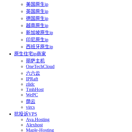
美国原生ip
英国原生ip
德国原生ip
越南原生ip
新加坡原生ip
印尼原生ip
西班牙原生ip
原生住宅ip商家
丽萨主机
OneTechCloud
六六云
IPRaft
zlidc
TmhHost
WePC
荫云
vircs
抗投诉VPS
Ava.Hosting
Alexhost
Maple-Hosting