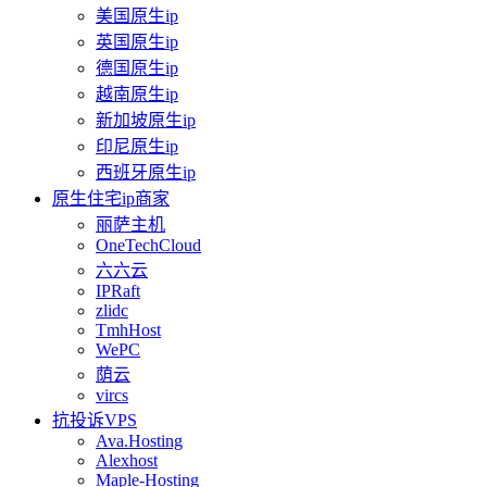
美国原生ip
英国原生ip
德国原生ip
越南原生ip
新加坡原生ip
印尼原生ip
西班牙原生ip
原生住宅ip商家
丽萨主机
OneTechCloud
六六云
IPRaft
zlidc
TmhHost
WePC
荫云
vircs
抗投诉VPS
Ava.Hosting
Alexhost
Maple-Hosting