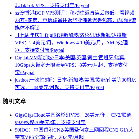
非TikTok VPS，支持支付宝/Paypal
云途香港BGP VPS测评：移动往返直连丢包低，看视频
23万+速度，电信联通往返绕亚洲延迟丢包高，内地IP流
媒体不解锁
【七周年庆】DigiRDP新加坡/洛杉矶/休斯顿/达拉斯
VPS：2.4美元/月，Windows 4.19美元/月，AMD处理
器，支持支付宝/Paypal
Digital-VM新加坡/日本/美国/英国/荷兰/西班牙/瑞典
10Gbps大带宽无限流量VPS：8美元/月起，支持支付
宝/Paypal
justhost一次性5折：日本/新加坡/美国/欧洲/南美等30机房
可选，1.44美元/月起，支持支付宝/Paypal
随机文章
GigsGigsCloud美国洛杉矶VPS：26美元/年，CN2/联通
9929线路70美元/年，支持支付宝
90IDC：中国香港CN2/美国圣何塞三网回程CN2 GIA大
带宽VPS全部85折，20.4元/月起