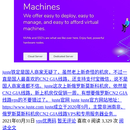
justg铁定是国人商家无疑了，虽然老上新奇怪的机房，不过一
直是国人最喜欢的CN2 GIA线路，还支持支付宝微信，说不是
国人商家谁都不信。justg这次上新俄罗斯莫斯科机房，依然是
CN2 GIA线路，新上机房仅促销一周，有想要俄罗斯CN2 GIA
线路vps的不要错过了。 justg官网 justg justg官方网站地址：
https://www.justg.com justg成立于2020年9月，主营非洲南非、
俄罗斯莫斯科机房CN2 GIA线路VPS和专用服务器业务...
2021年03月31日
vps优惠码
暂无评论
喜欢 0
阅读 3,329 次
阅
读全文