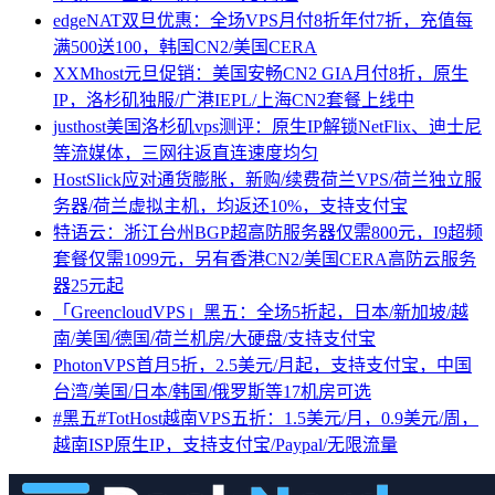
edgeNAT双旦优惠：全场VPS月付8折年付7折，充值每
满500送100，韩国CN2/美国CERA
XXMhost元旦促销：美国安畅CN2 GIA月付8折，原生
IP，洛杉矶独服/广港IEPL/上海CN2套餐上线中
justhost美国洛杉矶vps测评：原生IP解锁NetFlix、迪士尼
等流媒体，三网往返直连速度均匀
HostSlick应对通货膨胀，新购/续费荷兰VPS/荷兰独立服
务器/荷兰虚拟主机，均返还10%，支持支付宝
特语云：浙江台州BGP超高防服务器仅需800元，I9超频
套餐仅需1099元，另有香港CN2/美国CERA高防云服务
器25元起
「GreencloudVPS」黑五：全场5折起，日本/新加坡/越
南/美国/德国/荷兰机房/大硬盘/支持支付宝
PhotonVPS首月5折，2.5美元/月起，支持支付宝，中国
台湾/美国/日本/韩国/俄罗斯等17机房可选
#黑五#TotHost越南VPS五折：1.5美元/月，0.9美元/周，
越南ISP原生IP，支持支付宝/Paypal/无限流量