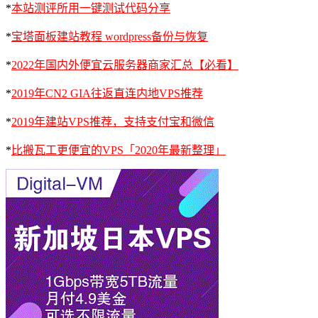
*
本站测评所用一键测试代码分享
*
宝塔面板建站教程 wordpress备份与恢复
*
2022年国内外便宜云服务器商家汇总【必看】
*
2019年CN2 GIA往返直连内地VPS推荐
*
2019年建站VPS推荐，支持支付宝和微信
*
比搬瓦工更便宜的VPS「2020年最新整理」