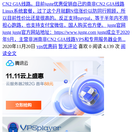
CN2 GIA线路。目前justg优惠促销自己的南非CN2 GIA线路
Linux系统套餐，过了这个月就翻N倍涨价以防同行照顾，所
以目前性价比还是很高的。反正支持paypal，等于半年内不用
担心跑路，也支持支付宝微信，国人购买也方便。 justg官网
justg justg官方网站地址：https://www.justg.com justg成立于2020
年9月，主营非洲南非CN2 GIA线路VPS和专用服务器业务...
2020年11月20日
vps优惠码
暂无评论
喜欢 0
阅读 4,139 次
阅
读全文