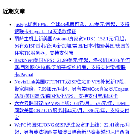
近期文章
justvps优惠10%，全球43机房可选，2.2美元/月起，支持
银联卡/Paypal，14天退款保证
丽萨主机上新美国Astound真家宽VDS：152.1元/月起，
另有双ISP香港/台湾/新加坡/美国/日本/韩国/英国/德国等
住宅TK服务器，支持支付宝
RackNerd美国VPS：21.99美元/年起，洛杉矶DC03/圣何
塞/西雅图/达拉斯/芝加哥/纽约机房，支持支付宝/银联
卡/Paypal
NovixLink美国GTT/NTT双ISP住宅IP VPS补货新IP段，
带宽翻倍，7.99加元/月起，另有美国Cox真家宽/Cogent
站群/美国高防/德国优化VPS，支持支付宝/银联卡
六六云韩国双ISP VPS上线：64元/月，576元/年，DMIT
同款美国CN2 GIA服务器44元/月，396元/年，支持支付
宝
WePC韩国SEJONG双ISP原生家宽IP上线：22.41澳元/月
起，另有英法德西美加澳日韩台新马泰菲越印尼巴西南