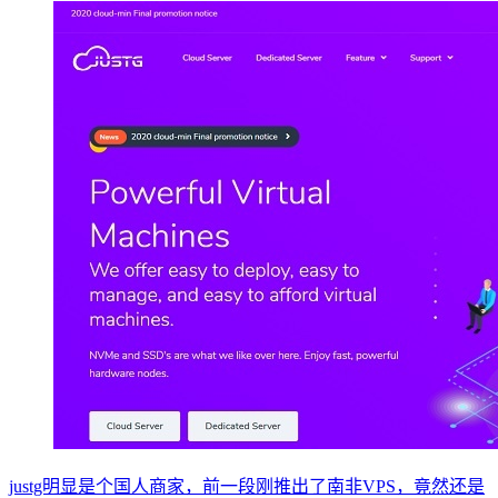
justg明显是个国人商家，前一段刚推出了南非VPS，竟然还是