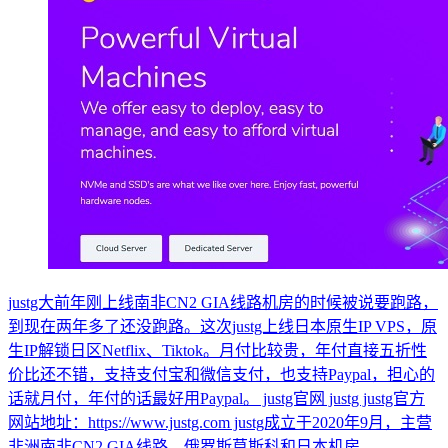
justg大前年刚上线南非CN2 GIA线路机房的时候被说要跑路，
到现在两年多了还没跑路。这次justg上线日本原生IP VPS，原
生IP解锁日区Netflix、Tiktok。月付比较贵，年付直接五折性
价比还不错，支持支付宝和微信支付，也支持Paypal，担心的
话就月付，年付的话最好用Paypal。 justg官网 justg justg官方
网站地址：https://www.justg.com justg成立于2020年9月，主营
非洲南非CN2 GIA线路、俄罗斯莫斯科和日本机房...