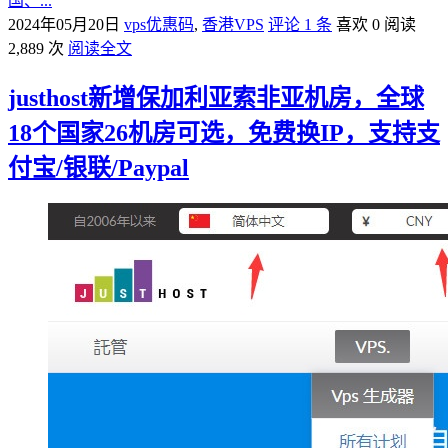
国、...
2024年05月20日
vps优惠码
,
香港VPS
评论 1 条
喜欢 0
阅读
2,889 次
阅读全文
justhost新增保加利亚索非亚机房，全球
18个国家26机房可选，免费换IP，支持支
付宝/银联/Paypal