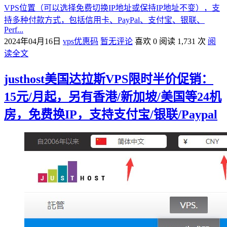
VPS位置（可以选择免费切换IP地址或保持IP地址不变），支
持多种付款方式，包括信用卡、PayPal、支付宝、银联、
Perf...
2024年04月16日
vps优惠码
暂无评论
喜欢 0
阅读 1,731 次
阅
读全文
justhost美国达拉斯VPS限时半价促销：
15元/月起，另有香港/新加坡/美国等24机
房，免费换IP，支持支付宝/银联/Paypal