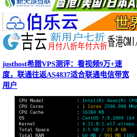
justhost希腊VPS测评：看视频9万+速
度，联通往返AS4837适合联通电信带宽
用户