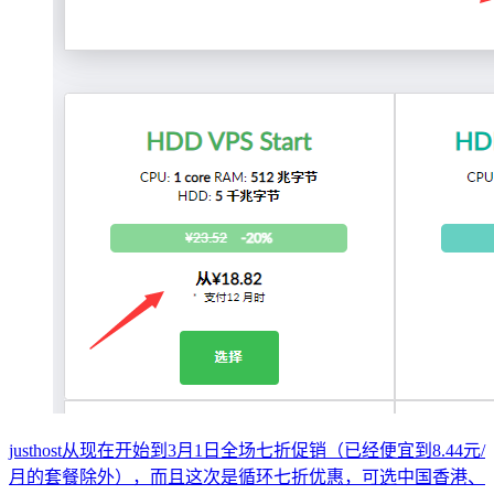
justhost从现在开始到3月1日全场七折促销（已经便宜到8.44元/
月的套餐除外），而且这次是循环七折优惠，可选中国香港、