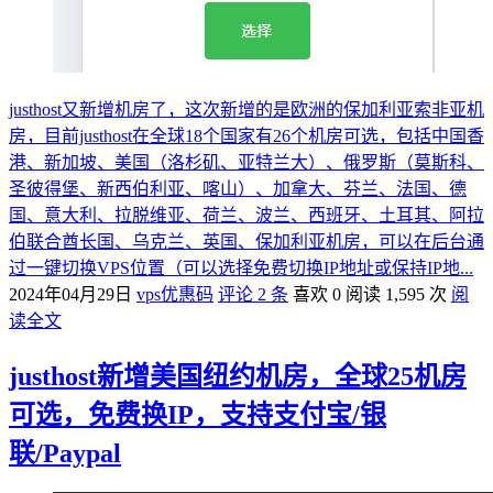
justhost又新增机房了，这次新增的是欧洲的保加利亚索非亚机
房，目前justhost在全球18个国家有26个机房可选，包括中国香
港、新加坡、美国（洛杉矶、亚特兰大）、俄罗斯（莫斯科、
圣彼得堡、新西伯利亚、喀山）、加拿大、芬兰、法国、德
国、意大利、拉脱维亚、荷兰、波兰、西班牙、土耳其、阿拉
伯联合酋长国、乌克兰、英国、保加利亚机房，可以在后台通
过一键切换VPS位置（可以选择免费切换IP地址或保持IP地...
2024年04月29日
vps优惠码
评论 2 条
喜欢 0
阅读 1,595 次
阅
读全文
justhost新增美国纽约机房，全球25机房
可选，免费换IP，支持支付宝/银
联/Paypal