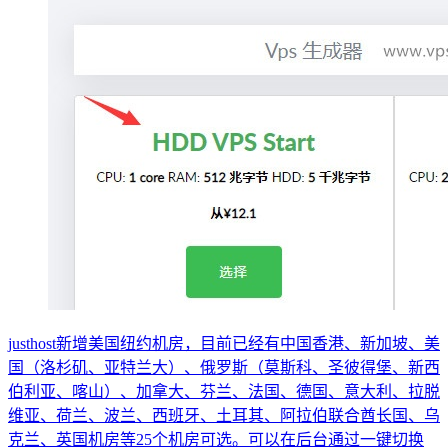
justhost新增美国纽约机房，目前已经有中国香港、新加坡、美
国（洛杉矶、亚特兰大）、俄罗斯（莫斯科、圣彼得堡、新西
伯利亚、喀山）、加拿大、芬兰、法国、德国、意大利、拉脱
维亚、荷兰、波兰、西班牙、土耳其、阿拉伯联合酋长国、乌
克兰、英国机房等25个机房可选。可以在后台通过一键切换