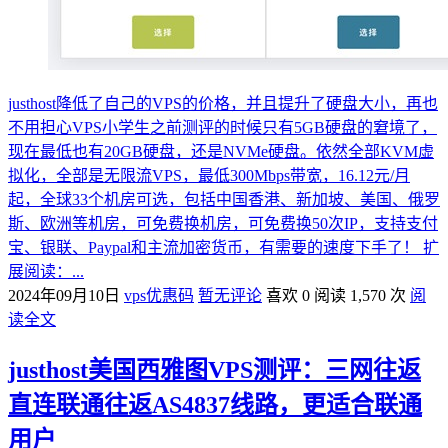
justhost降低了自己的VPS的价格，并且提升了硬盘大小，再也
不用担心VPS小学生之前测评的时候只有5GB硬盘的窘境了，
现在最低也有20GB硬盘，还是NVMe硬盘。依然全部KVM虚
拟化，全部是无限流VPS，最低300Mbps带宽，16.12元/月
起，全球33个机房可选，包括中国香港、新加坡、美国、俄罗
斯、欧洲等机房，可免费换机房，可免费换50次IP，支持支付
宝、银联、Paypal和主流加密货币，有需要的速度下手了！ 扩
展阅读：...
2024年09月10日
vps优惠码
暂无评论
喜欢 0
阅读 1,570 次
阅
读全文
justhost美国西雅图VPS测评：三网往返
直连联通往返AS4837线路，更适合联通
用户