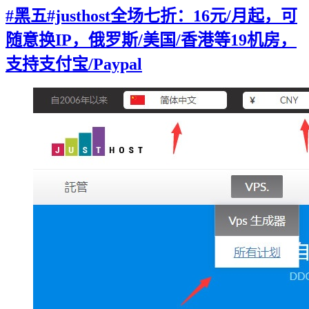
#黑五#justhost全场七折：16元/月起，可
随意换IP，俄罗斯/美国/香港等19机房，
支持支付宝/Paypal