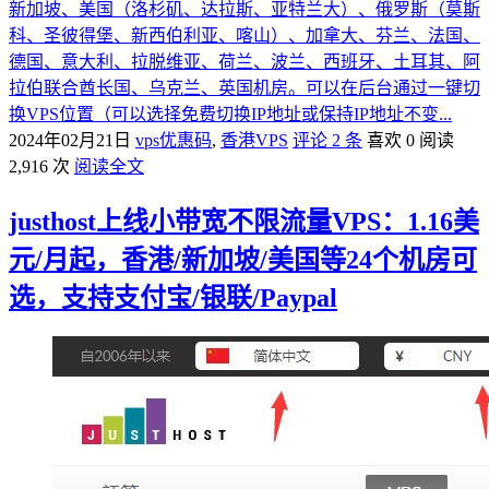
新加坡、美国（洛杉矶、达拉斯、亚特兰大）、俄罗斯（莫斯
科、圣彼得堡、新西伯利亚、喀山）、加拿大、芬兰、法国、
德国、意大利、拉脱维亚、荷兰、波兰、西班牙、土耳其、阿
拉伯联合酋长国、乌克兰、英国机房。可以在后台通过一键切
换VPS位置（可以选择免费切换IP地址或保持IP地址不变...
2024年02月21日
vps优惠码
,
香港VPS
评论 2 条
喜欢 0
阅读
2,916 次
阅读全文
justhost上线小带宽不限流量VPS：1.16美
元/月起，香港/新加坡/美国等24个机房可
选，支持支付宝/银联/Paypal