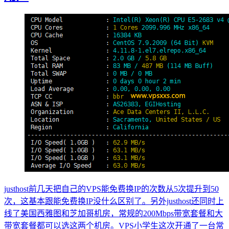
justhost前几天把自己的VPS能免费换IP的次数从5次提升到50
次，这基本跟能免费换IP没什么区别了。另外justhost还同时上
线了美国西雅图和芝加哥机房，常规的200Mbps带宽套餐和大
带宽套餐都可以选这两个机房。VPS小学生这次开通了一台常