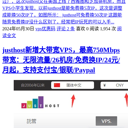
过），这次justhost又在美国上线了西雅图和芝加哥机房，而且
VPS小学生发现，以前justhost是能免费换5次IP，这次是调整
成能换50次IP了，如图所示： justhost可免费换50次IP 这跟能
随意免费换IP没什么区别了，经常把IP玩死的可以入手...
2024年05月30日
vps优惠码
评论 2 条
喜欢 0
阅读 1,954 次
阅
读全文
justhost新增大带宽VPS，最高750Mbps
带宽：无限流量/26机房/免费换IP/24元/
月起，支持支付宝/银联/Paypal