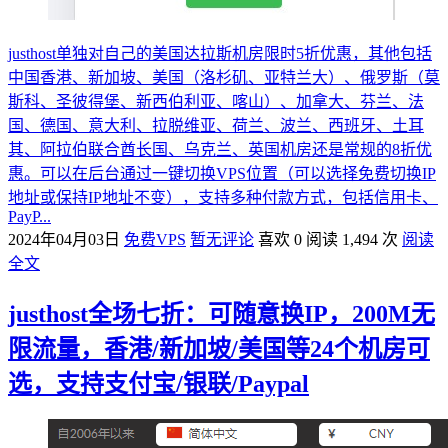
justhost单独对自己的美国达拉斯机房限时5折优惠，其他包括
中国香港、新加坡、美国（洛杉矶、亚特兰大）、俄罗斯（莫
斯科、圣彼得堡、新西伯利亚、喀山）、加拿大、芬兰、法
国、德国、意大利、拉脱维亚、荷兰、波兰、西班牙、土耳
其、阿拉伯联合酋长国、乌克兰、英国机房还是常规的8折优
惠。可以在后台通过一键切换VPS位置（可以选择免费切换IP
地址或保持IP地址不变），支持多种付款方式，包括信用卡、
PayP...
2024年04月03日
免费VPS
暂无评论
喜欢 0
阅读 1,494 次
阅读
全文
justhost全场七折：可随意换IP，200M无
限流量，香港/新加坡/美国等24个机房可
选，支持支付宝/银联/Paypal