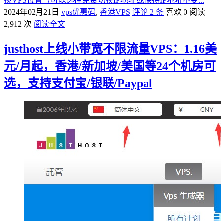
换VPS位置（可以选择免费切换IP地址或保持IP地址不变...
2024年02月21日
vps优惠码
,
香港VPS
评论 2 条
喜欢 0
阅读
2,912 次
阅读全文
justhost上线小带宽不限流量VPS：1.16美
元/月起，香港/新加坡/美国等24个机房可
选，支持支付宝/银联/Paypal