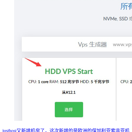
justhost又新增机房了，这次新增的是欧洲的保加利亚索非亚机