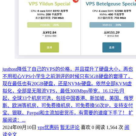
justhost降低了自己的VPS的价格，并且提升了硬盘大小，再也
不用担心VPS小学生之前测评的时候只有5GB硬盘的窘境了，
现在最低也有20GB硬盘，还是NVMe硬盘。依然全部KVM虚
拟化，全部是无限流VPS，最低300Mbps带宽，16.12元/月
起，全球33个机房可选，包括中国香港、新加坡、美国、俄罗
斯、欧洲等机房，可免费换机房，可免费换50次IP，支持支付
宝、银联、Paypal和主流加密货币，有需要的速度下手了！ 扩
展阅读：...
2024年09月10日
vps优惠码
暂无评论
喜欢 0
阅读 1,564 次
阅
读全文