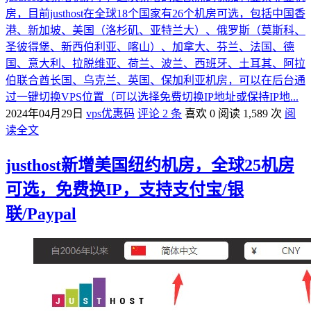
房，目前justhost在全球18个国家有26个机房可选，包括中国香
港、新加坡、美国（洛杉矶、亚特兰大）、俄罗斯（莫斯科、
圣彼得堡、新西伯利亚、喀山）、加拿大、芬兰、法国、德
国、意大利、拉脱维亚、荷兰、波兰、西班牙、土耳其、阿拉
伯联合酋长国、乌克兰、英国、保加利亚机房，可以在后台通
过一键切换VPS位置（可以选择免费切换IP地址或保持IP地...
2024年04月29日
vps优惠码
评论 2 条
喜欢 0
阅读 1,589 次
阅
读全文
justhost新增美国纽约机房，全球25机房
可选，免费换IP，支持支付宝/银
联/Paypal