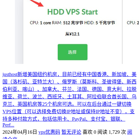
justhost新增美国纽约机房，目前已经有中国香港、新加坡、美
国（洛杉矶、亚特兰大）、俄罗斯（莫斯科、圣彼得堡、新西
伯利亚、喀山）、加拿大、芬兰、法国、德国、意大利、拉脱
维亚、荷兰、波兰、西班牙、土耳其、阿拉伯联合酋长国、乌
克兰、英国机房等25个机房可选。可以在后台通过一键切换
VPS位置（可以选择免费切换IP地址或保持IP地址不变），支
持多种付款方式，包括信用卡、PayPal、支付宝、银联、
Perf...
2024年04月16日
vps优惠码
暂无评论
喜欢 0
阅读 1,729 次
阅