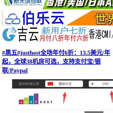
#黑五#justhost全场年付6折：13.5美元/年
起，全球38机房可选，支持支付宝/银
联/Paypal