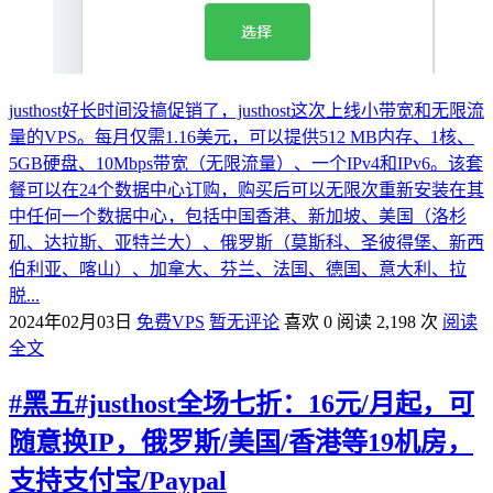
justhost好长时间没搞促销了，justhost这次上线小带宽和无限流
量的VPS。每月仅需1.16美元，可以提供512 MB内存、1核、
5GB硬盘、10Mbps带宽（无限流量）、一个IPv4和IPv6。该套
餐可以在24个数据中心订购，购买后可以无限次重新安装在其
中任何一个数据中心，包括中国香港、新加坡、美国（洛杉
矶、达拉斯、亚特兰大）、俄罗斯（莫斯科、圣彼得堡、新西
伯利亚、喀山）、加拿大、芬兰、法国、德国、意大利、拉
脱...
2024年02月03日
免费VPS
暂无评论
喜欢 0
阅读 2,198 次
阅读
全文
#黑五#justhost全场七折：16元/月起，可
随意换IP，俄罗斯/美国/香港等19机房，
支持支付宝/Paypal