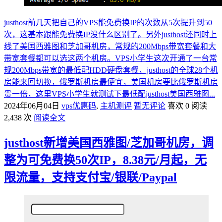
justhost前几天把自己的VPS能免费换IP的次数从5次提升到50
次，这基本跟能免费换IP没什么区别了。另外justhost还同时上
线了美国西雅图和芝加哥机房，常规的200Mbps带宽套餐和大
带宽套餐都可以选这两个机房。VPS小学生这次开通了一台常
规200Mbps带宽的最低配HDD硬盘套餐，justhost的全球28个机
房能来回切换，俄罗斯机房最便宜，美国机房要比俄罗斯机房
贵一倍，这里VPS小学生就测试下最低配justhost美国西雅图...
2024年06月04日
vps优惠码
,
主机测评
暂无评论
喜欢 0
阅读
2,438 次
阅读全文
justhost新增美国西雅图/芝加哥机房，调
整为可免费换50次IP，8.38元/月起，无
限流量，支持支付宝/银联/Paypal