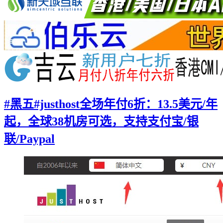
#黑五#justhost全场年付6折：13.5美元/年
起，全球38机房可选，支持支付宝/银
联/Paypal