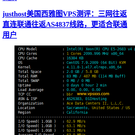
justhost美国西雅图VPS测评：三网往返
直连联通往返AS4837线路，更适合联通
用户