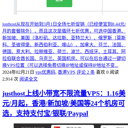
justhost从现在开始到3月1日全场七折促销（已经便宜到8.44元/
月的套餐除外），而且这次是循环七折优惠，可选中国香港、
新加坡、美国（洛杉矶、达拉斯、亚特兰大）、俄罗斯（莫斯
科、圣彼得堡、新西伯利亚、喀山）、加拿大、芬兰、法国、
德国、意大利、拉脱维亚、荷兰、波兰、西班牙、土耳其、阿
拉伯联合酋长国、乌克兰、英国机房。可以在后台通过一键切
换VPS位置（可以选择免费切换IP地址或保持IP地址不变...
2024年02月21日
vps优惠码
,
香港VPS
评论 2 条
喜欢 0
阅读
2,914 次
阅读全文
justhost上线小带宽不限流量VPS：1.16美
元/月起，香港/新加坡/美国等24个机房可
选，支持支付宝/银联/Paypal