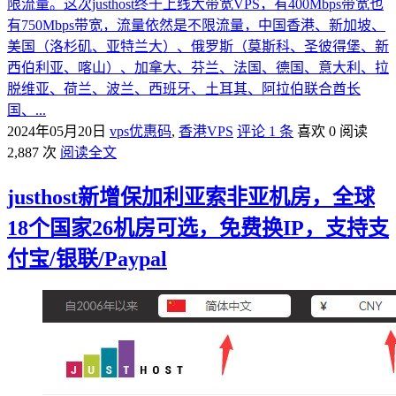
限流量。这次justhost终于上线大带宽VPS，有400Mbps带宽也
有750Mbps带宽，流量依然是不限流量，中国香港、新加坡、
美国（洛杉矶、亚特兰大）、俄罗斯（莫斯科、圣彼得堡、新
西伯利亚、喀山）、加拿大、芬兰、法国、德国、意大利、拉
脱维亚、荷兰、波兰、西班牙、土耳其、阿拉伯联合酋长
国、...
2024年05月20日
vps优惠码
,
香港VPS
评论 1 条
喜欢 0
阅读
2,887 次
阅读全文
justhost新增保加利亚索非亚机房，全球
18个国家26机房可选，免费换IP，支持支
付宝/银联/Paypal