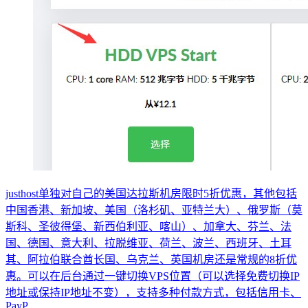
justhost单独对自己的美国达拉斯机房限时5折优惠，其他包括
中国香港、新加坡、美国（洛杉矶、亚特兰大）、俄罗斯（莫
斯科、圣彼得堡、新西伯利亚、喀山）、加拿大、芬兰、法
国、德国、意大利、拉脱维亚、荷兰、波兰、西班牙、土耳
其、阿拉伯联合酋长国、乌克兰、英国机房还是常规的8折优
惠。可以在后台通过一键切换VPS位置（可以选择免费切换IP
地址或保持IP地址不变），支持多种付款方式，包括信用卡、
PayP...