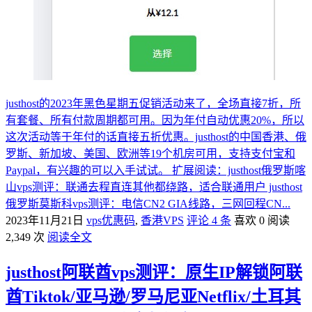
justhost的2023年黑色星期五促销活动来了，全场直接7折，所
有套餐、所有付款周期都可用。因为年付自动优惠20%，所以
这次活动等于年付的话直接五折优惠。justhost的中国香港、俄
罗斯、新加坡、美国、欧洲等19个机房可用，支持支付宝和
Paypal，有兴趣的可以入手试试。 扩展阅读：justhost俄罗斯喀
山vps测评：联通去程直连其他都绕路，适合联通用户 justhost
俄罗斯莫斯科vps测评：电信CN2 GIA线路，三网回程CN...
2023年11月21日
vps优惠码
,
香港VPS
评论 4 条
喜欢 0
阅读
2,349 次
阅读全文
justhost阿联酋vps测评：原生IP解锁阿联
酋Tiktok/亚马逊/罗马尼亚Netflix/土耳其