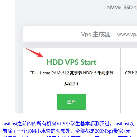
justhost之前的的所有机房VPS小学生基本都测评过，justhost以
前除了一个10M小水管的套餐外，全部都是200Mbps带宽+无