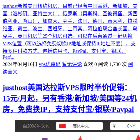
justhost新增美国纽约机房，目前已经有中国香港、新加坡、美
国（洛杉矶、亚特兰大）、俄罗斯（莫斯科、圣彼得堡、新西
伯利亚、喀山）、加拿大、芬兰、法国、德国、意大利、拉脱
维亚、荷兰、波兰、西班牙、土耳其、阿拉伯联合酋长国、乌
克兰、英国机房等25个机房可选。可以在后台通过一键切换
VPS位置（可以选择免费切换IP地址或保持IP地址不变），支
持多种付款方式，包括信用卡、PayPal、支付宝、银联、
Perf...
2024年04月16日
vps优惠码
暂无评论
喜欢 0
阅读 1,730 次
阅
读全文
justhost美国达拉斯VPS限时半价促销：
15元/月起，另有香港/新加坡/美国等24机
房，免费换IP，支持支付宝/银联/Paypal