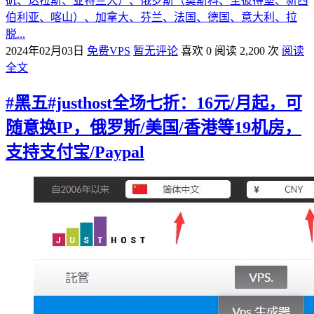
矶、达拉斯、亚特兰大）、俄罗斯（莫斯科、圣彼得堡、新西
伯利亚、喀山）、加拿大、芬兰、法国、德国、意大利、拉
脱...
2024年02月03日
免费VPS
暂无评论
喜欢 0
阅读 2,200 次
阅读
全文
#黑五#justhost全场七折：16元/月起，可
随意换IP，俄罗斯/美国/香港等19机房，
支持支付宝/Paypal