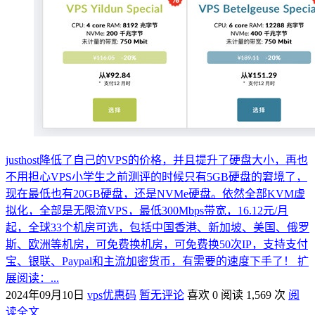
justhost降低了自己的VPS的价格，并且提升了硬盘大小，再也
不用担心VPS小学生之前测评的时候只有5GB硬盘的窘境了，
现在最低也有20GB硬盘，还是NVMe硬盘。依然全部KVM虚
拟化，全部是无限流VPS，最低300Mbps带宽，16.12元/月
起，全球33个机房可选，包括中国香港、新加坡、美国、俄罗
斯、欧洲等机房，可免费换机房，可免费换50次IP，支持支付
宝、银联、Paypal和主流加密货币，有需要的速度下手了！ 扩
展阅读：...
2024年09月10日
vps优惠码
暂无评论
喜欢 0
阅读 1,569 次
阅
读全文