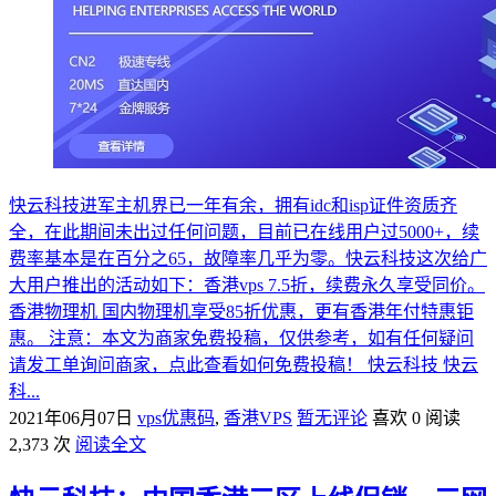
快云科技进军主机界已一年有余，拥有idc和isp证件资质齐
全，在此期间未出过任何问题，目前已在线用户过5000+，续
费率基本是在百分之65，故障率几乎为零。快云科技这次给广
大用户推出的活动如下：香港vps 7.5折，续费永久享受同价。
香港物理机 国内物理机享受85折优惠，更有香港年付特惠钜
惠。 注意：本文为商家免费投稿，仅供参考，如有任何疑问
请发工单询问商家，点此查看如何免费投稿！ 快云科技 快云
科...
2021年06月07日
vps优惠码
,
香港VPS
暂无评论
喜欢 0
阅读
2,373 次
阅读全文