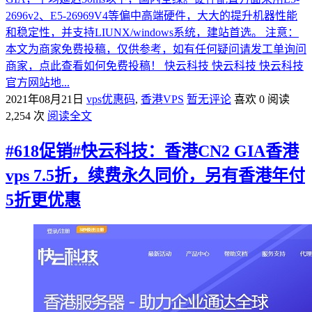
2696v2、E5-26969V4等偏中高端硬件，大大的提升机器性能
和稳定性，并支持LIUNX/windows系统，建站首选。 注意：
本文为商家免费投稿，仅供参考，如有任何疑问请发工单询问
商家，点此查看如何免费投稿！ 快云科技 快云科技 快云科技
官方网站地...
2021年08月21日
vps优惠码
,
香港VPS
暂无评论
喜欢 0
阅读
2,254 次
阅读全文
#618促销#快云科技：香港CN2 GIA香港
vps 7.5折，续费永久同价，另有香港年付
5折更优惠