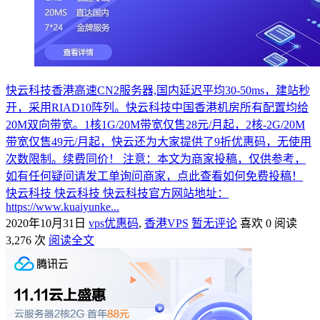
快云科技香港高速CN2服务器,国内延迟平均30-50ms，建站秒
开，采用RIAD10阵列。快云科技中国香港机房所有配置均给
20M双向带宽。1核1G/20M带宽仅售28元/月起，2核-2G/20M
带宽仅售49元/月起，快云还为大家提供了9折优惠码，无使用
次数限制。续费同价！ 注意：本文为商家投稿，仅供参考，
如有任何疑问请发工单询问商家，点此查看如何免费投稿！
快云科技 快云科技 快云科技官方网站地址：
https://www.kuaiyunke...
2020年10月31日
vps优惠码
,
香港VPS
暂无评论
喜欢 0
阅读
3,276 次
阅读全文