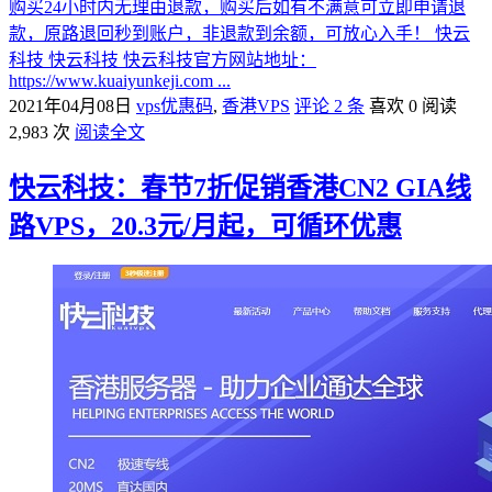
购买24小时内无理由退款，购买后如有不满意可立即申请退
款，原路退回秒到账户，非退款到余额，可放心入手！ 快云
科技 快云科技 快云科技官方网站地址：
https://www.kuaiyunkeji.com ...
2021年04月08日
vps优惠码
,
香港VPS
评论 2 条
喜欢 0
阅读
2,983 次
阅读全文
快云科技：春节7折促销香港CN2 GIA线
路VPS，20.3元/月起，可循环优惠