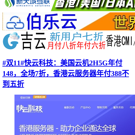
#双11#快云科技：美国云机2H5G年付
148，全场7折，香港云服务器年付388不
到五折