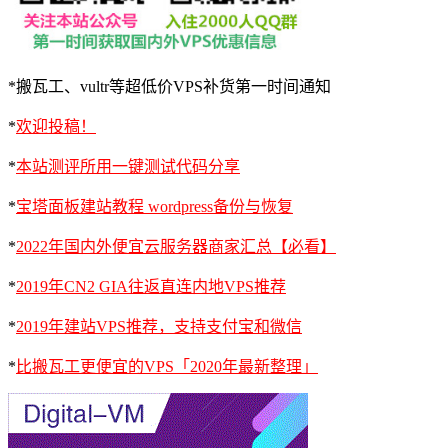
*搬瓦工、vultr等超低价VPS补货第一时间通知
*
欢迎投稿！
*
本站测评所用一键测试代码分享
*
宝塔面板建站教程 wordpress备份与恢复
*
2022年国内外便宜云服务器商家汇总【必看】
*
2019年CN2 GIA往返直连内地VPS推荐
*
2019年建站VPS推荐，支持支付宝和微信
*
比搬瓦工更便宜的VPS「2020年最新整理」