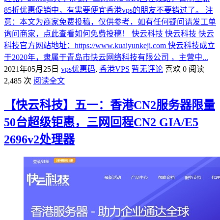
85折优惠促销中，有需要便宜香港vps的朋友不要错过了。 注
意：本文为商家免费投稿，仅供参考，如有任何疑问请发工单
询问商家，点此查看如何免费投稿！ 快云科技 快云科技 快云
科技官方网站地址：https://www.kuaiyunkeji.com 快云科技成立
于2020年，隶属于青岛市快云网络科技有限公司 ，主营中...
2021年05月25日
vps优惠码
,
香港VPS
暂无评论
喜欢 0
阅读
2,485 次
阅读全文
【快云科技】五一：香港CN2服务器限量
50台超级钜惠，三网回程CN2 GIA/E5
2696v2处理器