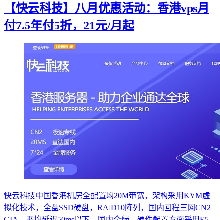
【快云科技】八月优惠活动：香港vps月
付7.5年付5折，21元/月起
快云科技中国香港机房全配置均20M带宽，架构采用KVM虚
拟化技术，全盘SSD硬盘，RAID10阵列，国内回程三网CN2
GIA，平均延迟50ms以下，国内全绿。硬件配置方面采用E5-