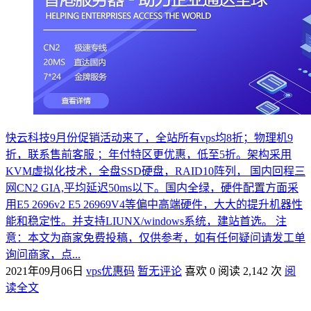
快云科技9月份促销活动来了，全站所有vps均8折；物理机9
折，联系售前客服 ；年付特区更优惠，低至5折。架构采用
KVM虚拟化技术，全盘SSD硬盘，RAID10阵列， 国内回程三
网CN2 GIA,平均延迟50ms以下。国内全绿，硬件配置方面采
用E5 2696v2 E5 26969V4等偏中高端硬件，大大的提升机器性
能和稳定性。并支持LIUNX/windows系统，建站首选。 注
意：本文为商家免费投稿，仅供参考，如有任何疑问请发工单
询问商家，点...
2021年09月06日
vps优惠码
暂无评论
喜欢 0
阅读 2,142 次
阅
读全文