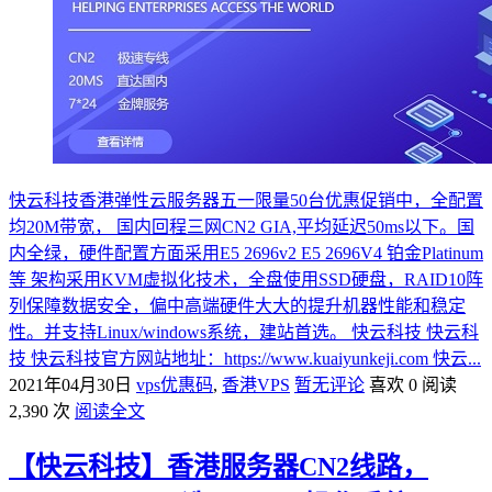
快云科技香港弹性云服务器五一限量50台优惠促销中，全配置
均20M带宽， 国内回程三网CN2 GIA,平均延迟50ms以下。国
内全绿，硬件配置方面采用E5 2696v2 E5 2696V4 铂金Platinum
等 架构采用KVM虚拟化技术，全盘使用SSD硬盘，RAID10阵
列保障数据安全，偏中高端硬件大大的提升机器性能和稳定
性。并支持Linux/windows系统，建站首选。 快云科技 快云科
技 快云科技官方网站地址：https://www.kuaiyunkeji.com 快云...
2021年04月30日
vps优惠码
,
香港VPS
暂无评论
喜欢 0
阅读
2,390 次
阅读全文
【快云科技】香港服务器CN2线路，