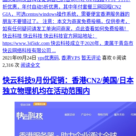
折优惠，年付自动5折优惠，其中年付套餐三网回程CN2
GIA，可选centos/windows操作系统，需要便宜香港服务器的
朋友不要错过了。 注意：本文为商家免费投稿，仅供参考，
如有任何疑问请发工单询问商家，点此查看如何免费投稿！
快云科技 快云科技 快云科技官方网站地址：
https://www.345idc.com 快云科技成立于2020年，隶属于青岛市
快云网络科技有限公司 ...
2021年09月24日
vps优惠码
,
香港VPS
暂无评论
喜欢 0
阅读
2,316 次
阅读全文
快云科技9月份促销：香港CN2/美国/日本
独立物理机均在活动范围内