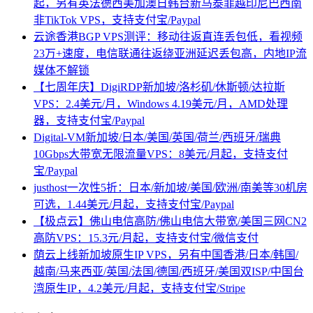
起，另有英法德西美加澳日韩台新马泰菲越印尼巴西南
非TikTok VPS，支持支付宝/Paypal
云途香港BGP VPS测评：移动往返直连丢包低，看视频
23万+速度，电信联通往返绕亚洲延迟丢包高，内地IP流
媒体不解锁
【七周年庆】DigiRDP新加坡/洛杉矶/休斯顿/达拉斯
VPS：2.4美元/月，Windows 4.19美元/月，AMD处理
器，支持支付宝/Paypal
Digital-VM新加坡/日本/美国/英国/荷兰/西班牙/瑞典
10Gbps大带宽无限流量VPS：8美元/月起，支持支付
宝/Paypal
justhost一次性5折：日本/新加坡/美国/欧洲/南美等30机房
可选，1.44美元/月起，支持支付宝/Paypal
【极点云】佛山电信高防/佛山电信大带宽/美国三网CN2
高防VPS：15.3元/月起，支持支付宝/微信支付
荫云上线新加坡原生IP VPS，另有中国香港/日本/韩国/
越南/马来西亚/英国/法国/德国/西班牙/美国双ISP/中国台
湾原生IP，4.2美元/月起，支持支付宝/Stripe