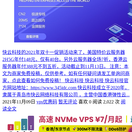
快云科技的2021年双十一促销活动来了，美国特价云服务器
2H5G年付148元，仅有40台。另外云服务器全场7折，香港云
服务器年付388元不到五折，活动截止到11月13日。 注意：本
文为商家免费投稿，仅供参考，如有任何疑问请发工单询问商
家，点此查看如何免费投稿！ 快云科技 快云科技 快云科技官
方网站地址：https://www.345idc.com 快云科技成立于2020年，
隶属于青岛市快云网络科技有限公司 ，主营中国香港弹性云...
2021年11月09日
vps优惠码
暂无评论
喜欢 0
阅读 2,022 次
阅
读全文