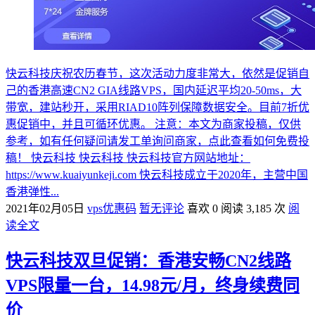
快云科技庆祝农历春节，这次活动力度非常大，依然是促销自
己的香港高速CN2 GIA线路VPS，国内延迟平均20-50ms，大
带宽，建站秒开，采用RIAD10阵列保障数据安全。目前7折优
惠促销中，并且可循环优惠。 注意：本文为商家投稿，仅供
参考，如有任何疑问请发工单询问商家，点此查看如何免费投
稿！ 快云科技 快云科技 快云科技官方网站地址：
https://www.kuaiyunkeji.com 快云科技成立于2020年，主营中国
香港弹性...
2021年02月05日
vps优惠码
暂无评论
喜欢 0
阅读 3,185 次
阅
读全文
快云科技双旦促销：香港安畅CN2线路
VPS限量一台，14.98元/月，终身续费同
价