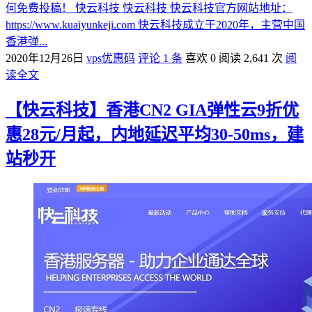
何免费投稿！ 快云科技 快云科技 快云科技官方网站地址：
https://www.kuaiyunkeji.com 快云科技成立于2020年，主营中国
香港弹...
2020年12月26日
vps优惠码
评论 1 条
喜欢 0
阅读 2,641 次
阅
读全文
【快云科技】香港CN2 GIA弹性云9折优
惠28元/月起，内地延迟平均30-50ms，建
站秒开