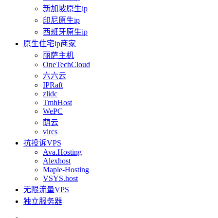
新加坡原生ip
印尼原生ip
西班牙原生ip
原生住宅ip商家
丽萨主机
OneTechCloud
六六云
IPRaft
zlidc
TmhHost
WePC
荫云
vircs
抗投诉VPS
Ava.Hosting
Alexhost
Maple-Hosting
VSYS.host
无限流量VPS
独立服务器