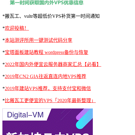
*搬瓦工、vultr等超低价VPS补货第一时间通知
*
欢迎投稿！
*
本站测评所用一键测试代码分享
*
宝塔面板建站教程 wordpress备份与恢复
*
2022年国内外便宜云服务器商家汇总【必看】
*
2019年CN2 GIA往返直连内地VPS推荐
*
2019年建站VPS推荐，支持支付宝和微信
*
比搬瓦工更便宜的VPS「2020年最新整理」