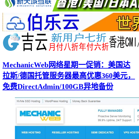
MechanicWeb网络星期一促销：美国达
拉斯/德国托管服务器最高优惠360美元，
免费DirectAdmin/100GB异地备份