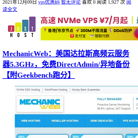
2021年12月09日
vps优惠码
暂无评论
喜欢 0
阅读 1,927 次
阅
读全文
MechanicWeb：美国达拉斯高频云服务
器5.3GHz，免费DirectAdmin/异地备份
【附Geekbench跑分】