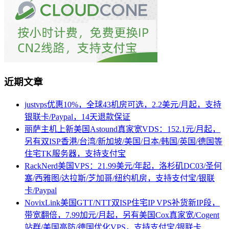
近期文章
justvps优惠10%，全球43机房可选，2.2美元/月起，支持
银联卡/Paypal，14天退款保证
丽萨主机上新美国Astound真家宽VDS：152.1元/月起，
另有双ISP香港/台湾/新加坡/美国/日本/韩国/英国/德国等
住宅TK服务器，支持支付宝
RackNerd美国VPS：21.99美元/年起，洛杉矶DC03/圣何
塞/西雅图/达拉斯/芝加哥/纽约机房，支持支付宝/银联
卡/Paypal
NovixLink美国GTT/NTT双ISP住宅IP VPS补货新IP段，
带宽翻倍，7.99加元/月起，另有美国Cox真家宽/Cogent
站群/美国高防/德国优化VPS，支持支付宝/银联卡