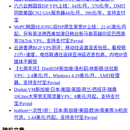
六六云韩国双ISP VPS上线：64元/月，576元/年，DMIT
同款美国CN2 GIA服务器44元/月，396元/年，支持支付
宝
WePC韩国SEJONG双ISP原生家宽IP上线：22.41澳元/月
起，另有英法德西美加澳日韩台新马泰菲越印尼巴西南
非TikTok VPS，支持支付宝/Paypal
云途香港BGP VPS测评：移动往返直连丢包低，看视频
23万+速度，电信联通往返绕亚洲延迟丢包高，内地IP流
媒体不解锁
【七周年庆】DigiRDP新加坡/洛杉矶/休斯顿/达拉斯
VPS：2.4美元/月，Windows 4.19美元/月，AMD处理
器，支持支付宝/Paypal
Digital-VM新加坡/日本/美国/英国/荷兰/西班牙/瑞典
10Gbps大带宽无限流量VPS：8美元/月起，支持支付
宝/Paypal
justhost一次性5折：日本/新加坡/美国/欧洲/南美等30机房
可选，1.44美元/月起，支持支付宝/Paypal