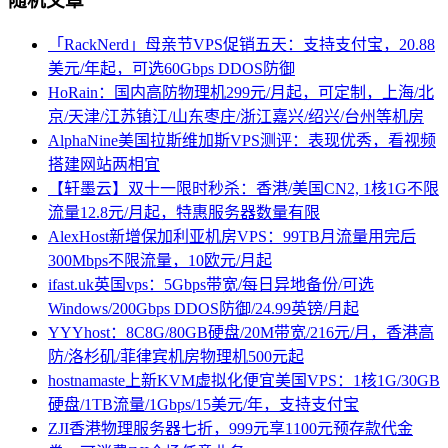
随机文章
「RackNerd」母亲节VPS促销五天：支持支付宝，20.88
美元/年起，可选60Gbps DDOS防御
HoRain：国内高防物理机299元/月起，可定制，上海/北
京/天津/江苏镇江/山东枣庄/浙江嘉兴/绍兴/台州等机房
AlphaNine美国拉斯维加斯VPS测评：表现优秀，看视频
搭建网站两相宜
【轩墨云】双十一限时秒杀：香港/美国CN2, 1核1G不限
流量12.8元/月起，特惠服务器数量有限
AlexHost新增保加利亚机房VPS：99TB月流量用完后
300Mbps不限流量，10欧元/月起
ifast.uk英国vps：5Gbps带宽/每日异地备份/可选
Windows/200Gbps DDOS防御/24.99英镑/月起
YYYhost：8C8G/80GB硬盘/20M带宽/216元/月，香港高
防/洛杉矶/菲律宾机房物理机500元起
hostnamaste上新KVM虚拟化便宜美国VPS：1核1G/30GB
硬盘/1TB流量/1Gbps/15美元/年，支持支付宝
ZJI香港物理服务器七折，999元享1100元预存款代金