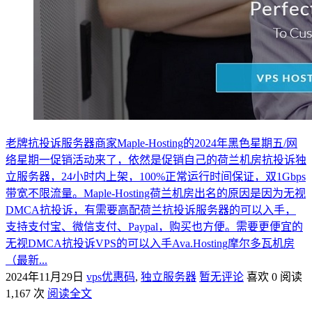
老牌抗投诉服务器商家Maple-Hosting的2024年黑色星期五/网
络星期一促销活动来了，依然是促销自己的荷兰机房抗投诉独
立服务器，24小时内上架，100%正常运行时间保证，双1Gbps
带宽不限流量。Maple-Hosting荷兰机房出名的原因是因为无视
DMCA抗投诉，有需要高配荷兰抗投诉服务器的可以入手，
支持支付宝、微信支付、Paypal，购买也方便。需要更便宜的
无视DMCA抗投诉VPS的可以入手Ava.Hosting摩尔多瓦机房
（最新...
2024年11月29日
vps优惠码
,
独立服务器
暂无评论
喜欢 0
阅读
1,167 次
阅读全文