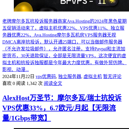
老牌摩尔多瓦抗投诉服务器商家Ava.Hosting的2024年黑色星期
五促销活动来了，虚拟主机优惠22%、VPS优惠11%、独立服
务器优惠22%，Ava.Hosting摩尔多瓦机房VPS服务器无视
DMCA离岸抗投诉，默认开通25端口，可以当做邮件服务器
（不允许发垃圾邮件），允许匿名注册，支持Paypal和主流加
密货币，30天退款保证，全部是无限流量VPS，这次便宜的虚
拟主机和抗投诉独服都是今年最大力度优惠，有做外贸仿牌、
影视、动漫...
2024年11月22日
vps优惠码
,
独立服务器
,
虚拟主机
暂无评论
喜欢 0
阅读 1,342 次
阅读全文
AlexHost万圣节：摩尔多瓦/瑞士抗投诉
VPS优惠33%，6.7欧元/月起【无限流
量/1Gbps带宽】