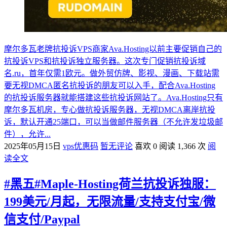
摩尔多瓦老牌抗投诉VPS商家Ava.Hosting以前主要促销自己的
抗投诉VPS和抗投诉独立服务器。这次专门促销抗投诉域
名.ru，首年仅需1欧元。做外贸仿牌、影视、漫画、下载站需
要无视DMCA匿名抗投诉的朋友可以入手，配合Ava.Hosting
的抗投诉服务器就能搭建这些抗投诉网站了。Ava.Hosting只有
摩尔多瓦机房，专心做抗投诉服务器，无视DMCA离岸抗投
诉，默认开通25端口，可以当做邮件服务器（不允许发垃圾邮
件），允许...
2025年05月15日
vps优惠码
暂无评论
喜欢 0
阅读 1,366 次
阅
读全文
#黑五#Maple-Hosting荷兰抗投诉独服：
199美元/月起，无限流量/支持支付宝/微
信支付/Paypal