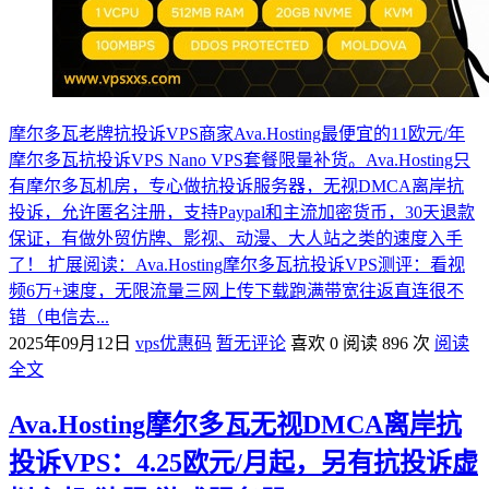
摩尔多瓦老牌抗投诉VPS商家Ava.Hosting最便宜的11欧元/年
摩尔多瓦抗投诉VPS Nano VPS套餐限量补货。Ava.Hosting只
有摩尔多瓦机房，专心做抗投诉服务器，无视DMCA离岸抗
投诉，允许匿名注册，支持Paypal和主流加密货币，30天退款
保证，有做外贸仿牌、影视、动漫、大人站之类的速度入手
了！ 扩展阅读：Ava.Hosting摩尔多瓦抗投诉VPS测评：看视
频6万+速度，无限流量三网上传下载跑满带宽往返直连很不
错（电信去...
2025年09月12日
vps优惠码
暂无评论
喜欢 0
阅读 896 次
阅读
全文
Ava.Hosting摩尔多瓦无视DMCA离岸抗
投诉VPS：4.25欧元/月起，另有抗投诉虚