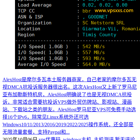
AlexHost是摩尔多瓦本土服务器商家，自己老家的摩尔多瓦无
视DMCA抗投诉服务器很出名。这次AlexHost又上新了罗马尼
亚布加勒斯特机房，AlexHost明确说了也是无视DMCA抗投
诉，非常适合需要抗投诉VPS做外贸仿牌站、影视站、漫画
站、下载站之类的朋友。AlexHost罗马尼亚VPS可免费手动选
择16个IPv6，除常见Linux系统外还可选
Windows10/11/2013/2016/2019/2022/2025操作系统，还全部是
无限流量套餐，支持Paypal和...
2025年10月06日
vps优惠码
,
windows主机
,
主机测评
暂无评论