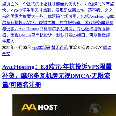
点页面的一个乱飞的小蜜蜂才能看到优惠码，小蜜蜂飞的有点
快，VPS小学生半天才点到，发现是优惠15%，还不错，比之
前的优惠力度要大一些。优惠码全场可用，包括Ava.Hosting摩
尔多瓦抗投诉VPS、虚拟主机、独立服务器、游戏服务器都参
与促销。Ava.Hosting只有摩尔多瓦机房，专心做抗投诉服务
器，无视DMCA离岸抗投诉，默认开通25端口，可以当做邮
件服务...
2025年09月06日
vps优惠码
暂无评论
喜欢 0
阅读 743 次
阅读
全文
Ava.Hosting：8.8欧元/年抗投诉VPS限量
补货，摩尔多瓦机房无视DMCA/无限流
量/可匿名注册