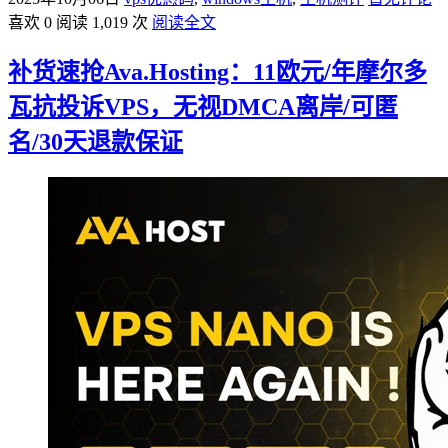
喜欢 0
阅读 1,019 次
阅读全文
补货速抢Ava.Hosting：11欧元/年摩尔多
瓦抗投诉VPS，无视DMCA离岸/可匿
名/30天退款保证