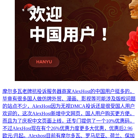
摩尔多瓦老牌抗投诉服务器商家AlexHost的中国用户挺多的，
毕竟有很多国人做仿牌外贸、漫画、影视等可能涉及版权问题
的站点不少，AlexHost因为无视DMCA投诉还是很受国人用户
欢迎的，这次AlexHost新增中文网页，国人用户购买更方便。
而且为了庆祝中文页面上线，还专门提供了一个10%优惠码，
不过AlexHost现在有个26%优惠力度更多大优惠，优惠后2.96
欧元/月起。Alexhost目前有摩尔多瓦、罗马尼亚、荷兰、保加