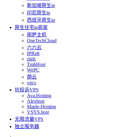
新加坡原生ip
印尼原生ip
西班牙原生ip
原生住宅ip商家
丽萨主机
OneTechCloud
六六云
IPRaft
zlidc
TmhHost
WePC
荫云
vircs
抗投诉VPS
Ava.Hosting
Alexhost
Maple-Hosting
VSYS.host
无限流量VPS
独立服务器