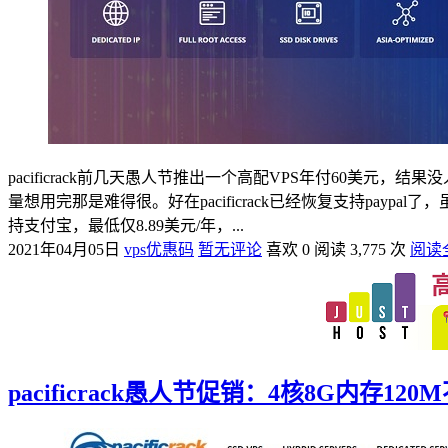
pacificrack前几天愚人节推出一个高配VPS年付60美元，结果
量想用完那是难得很。好在pacificrack已经恢复支持paypal
持支付宝，最低仅8.89美元/年，...
2021年04月05日
vps优惠码
暂无评论
喜欢 0
阅读 3,775 次
阅读
pacificrack愚人节促销：4核8G内存