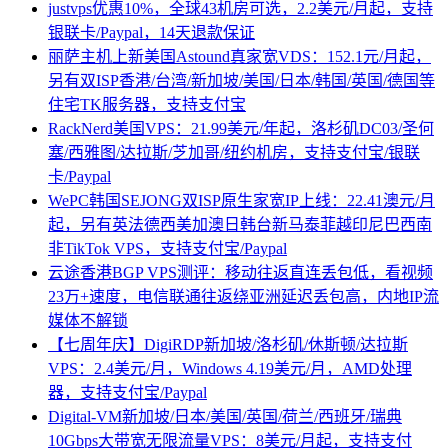
justvps优惠10%，全球43机房可选，2.2美元/月起，支持
银联卡/Paypal，14天退款保证
丽萨主机上新美国Astound真家宽VDS：152.1元/月起，
另有双ISP香港/台湾/新加坡/美国/日本/韩国/英国/德国等
住宅TK服务器，支持支付宝
RackNerd美国VPS：21.99美元/年起，洛杉矶DC03/圣何
塞/西雅图/达拉斯/芝加哥/纽约机房，支持支付宝/银联
卡/Paypal
WePC韩国SEJONG双ISP原生家宽IP上线：22.41澳元/月
起，另有英法德西美加澳日韩台新马泰菲越印尼巴西南
非TikTok VPS，支持支付宝/Paypal
云途香港BGP VPS测评：移动往返直连丢包低，看视频
23万+速度，电信联通往返绕亚洲延迟丢包高，内地IP流
媒体不解锁
【七周年庆】DigiRDP新加坡/洛杉矶/休斯顿/达拉斯
VPS：2.4美元/月，Windows 4.19美元/月，AMD处理
器，支持支付宝/Paypal
Digital-VM新加坡/日本/美国/英国/荷兰/西班牙/瑞典
10Gbps大带宽无限流量VPS：8美元/月起，支持支付