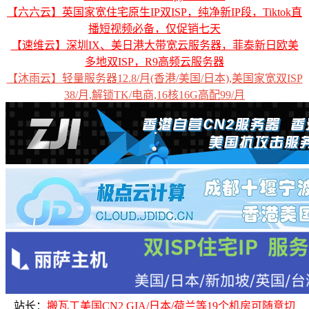
【六六云】英国家宽住宅原生IP双ISP，纯净新IP段，Tiktok直
播短视频必备，仅促销七天
【速维云】深圳IX、美日港大带宽云服务器，菲泰新日欧美
多地双ISP，R9高频云服务器
【沐雨云】轻量服务器12.8/月(香港/美国/日本),美国家宽双ISP
38/月,解锁TK/电商,16核16G高配99/月
站长：
搬瓦工美国CN2 GIA/日本/荷兰等19个机房可随意切