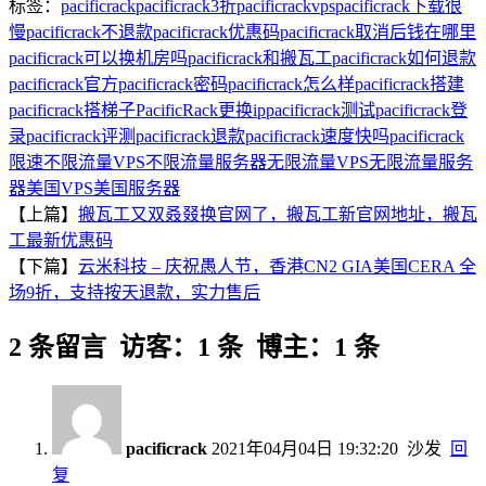
标签：
pacificrack
pacificrack3折
pacificrackvps
pacificrack下载很
慢
pacificrack不退款
pacificrack优惠码
pacificrack取消后钱在哪里
pacificrack可以换机房吗
pacificrack和搬瓦工
pacificrack如何退款
pacificrack官方
pacificrack密码
pacificrack怎么样
pacificrack搭建
pacificrack搭梯子
PacificRack更换ip
pacificrack测试
pacificrack登
录
pacificrack评测
pacificrack退款
pacificrack速度快吗
pacificrack
限速
不限流量VPS
不限流量服务器
无限流量VPS
无限流量服务
器
美国VPS
美国服务器
【上篇】
搬瓦工又双叒叕换官网了，搬瓦工新官网地址，搬瓦
工最新优惠码
【下篇】
云米科技 – 庆祝愚人节，香港CN2 GIA美国CERA 全
场9折，支持按天退款，实力售后
2 条留言 访客：1 条 博主：1 条
pacificrack
2021年04月04日 19:32:20
沙发
回
复