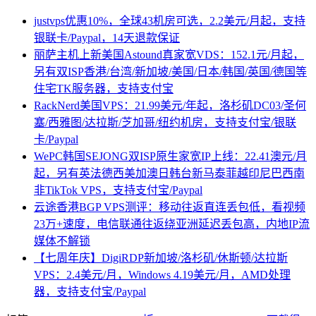
justvps优惠10%，全球43机房可选，2.2美元/月起，支持
银联卡/Paypal，14天退款保证
丽萨主机上新美国Astound真家宽VDS：152.1元/月起，
另有双ISP香港/台湾/新加坡/美国/日本/韩国/英国/德国等
住宅TK服务器，支持支付宝
RackNerd美国VPS：21.99美元/年起，洛杉矶DC03/圣何
塞/西雅图/达拉斯/芝加哥/纽约机房，支持支付宝/银联
卡/Paypal
WePC韩国SEJONG双ISP原生家宽IP上线：22.41澳元/月
起，另有英法德西美加澳日韩台新马泰菲越印尼巴西南
非TikTok VPS，支持支付宝/Paypal
云途香港BGP VPS测评：移动往返直连丢包低，看视频
23万+速度，电信联通往返绕亚洲延迟丢包高，内地IP流
媒体不解锁
【七周年庆】DigiRDP新加坡/洛杉矶/休斯顿/达拉斯
VPS：2.4美元/月，Windows 4.19美元/月，AMD处理
器，支持支付宝/Paypal