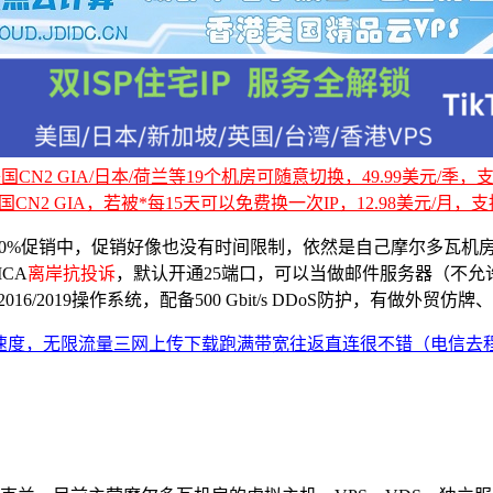
CN2 GIA/日本/荷兰等19个机房可随意切换，49.99美元/季，支持
国CN2 GIA，若被*每15天可以免费换一次IP，12.98美元/月，支持
10%促销中，促销好像也没有时间限制，依然是自己摩尔多瓦机
CA
离岸抗投诉
，默认开通25端口，可以当做邮件服务器（不允许
2012/2016/2019操作系统，配备500 Gbit/s DDoS防护，
视频6万+速度，无限流量三网上传下载跑满带宽往返直连很不错（电信去