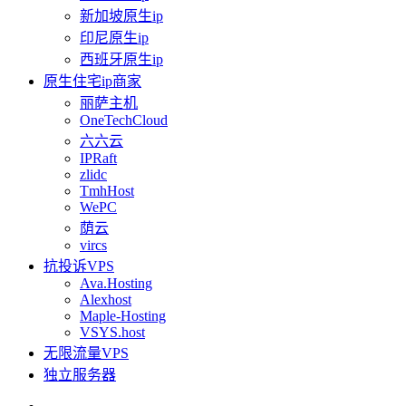
新加坡原生ip
印尼原生ip
西班牙原生ip
原生住宅ip商家
丽萨主机
OneTechCloud
六六云
IPRaft
zlidc
TmhHost
WePC
荫云
vircs
抗投诉VPS
Ava.Hosting
Alexhost
Maple-Hosting
VSYS.host
无限流量VPS
独立服务器