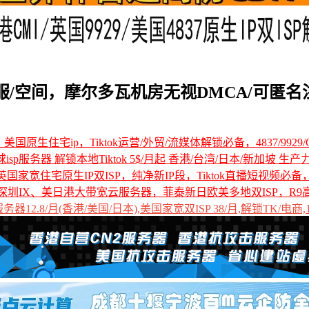
PS/独服/空间，摩尔多瓦机房无视DMCA/可匿名
国原生住宅ip，Tiktok运营/外贸/流媒体解锁必备，4837/9929/C
全球isp服务器 解锁本地Tiktok 5$/月起 香港/台湾/日本/新加坡 生产
国家宽住宅原生IP双ISP，纯净新IP段，Tiktok直播短视频必
深圳IX、美日港大带宽云服务器，菲泰新日欧美多地双ISP，R9
12.8/月(香港/美国/日本),美国家宽双ISP 38/月,解锁TK/电商,1