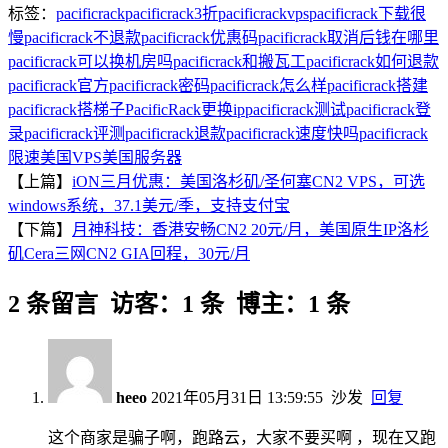
标签：
pacificrack
pacificrack3折
pacificrackvps
pacificrack下载很
慢
pacificrack不退款
pacificrack优惠码
pacificrack取消后钱在哪里
pacificrack可以换机房吗
pacificrack和搬瓦工
pacificrack如何退款
pacificrack官方
pacificrack密码
pacificrack怎么样
pacificrack搭建
pacificrack搭梯子
PacificRack更换ip
pacificrack测试
pacificrack登
录
pacificrack评测
pacificrack退款
pacificrack速度快吗
pacificrack
限速
美国VPS
美国服务器
【上篇】
iON三月优惠：美国洛杉矶/圣何塞CN2 VPS，可选
windows系统，37.1美元/季，支持支付宝
【下篇】
月神科技：香港安畅CN2 20元/月，美国原生IP洛杉
矶Cera三网CN2 GIA回程，30元/月
2 条留言 访客：1 条 博主：1 条
heeo
2021年05月31日 13:59:55
沙发
回复
这个商家是骗子啊，跑路云，大家不要买啊 ，现在又跑