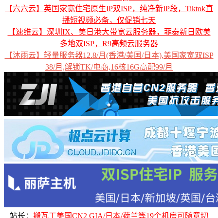
【六六云】英国家宽住宅原生IP双ISP，纯净新IP段，Tiktok直
播短视频必备，仅促销七天
【速维云】深圳IX、美日港大带宽云服务器，菲泰新日欧美
多地双ISP，R9高频云服务器
【沐雨云】轻量服务器12.8/月(香港/美国/日本),美国家宽双ISP
38/月,解锁TK/电商,16核16G高配99/月
站长：
搬瓦工美国CN2 GIA/日本/荷兰等19个机房可随意切