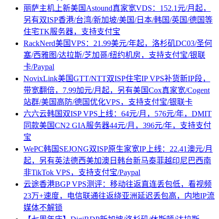
丽萨主机上新美国Astound真家宽VDS：152.1元/月起，
另有双ISP香港/台湾/新加坡/美国/日本/韩国/英国/德国等
住宅TK服务器，支持支付宝
RackNerd美国VPS：21.99美元/年起，洛杉矶DC03/圣何
塞/西雅图/达拉斯/芝加哥/纽约机房，支持支付宝/银联
卡/Paypal
NovixLink美国GTT/NTT双ISP住宅IP VPS补货新IP段，
带宽翻倍，7.99加元/月起，另有美国Cox真家宽/Cogent
站群/美国高防/德国优化VPS，支持支付宝/银联卡
六六云韩国双ISP VPS上线：64元/月，576元/年，DMIT
同款美国CN2 GIA服务器44元/月，396元/年，支持支付
宝
WePC韩国SEJONG双ISP原生家宽IP上线：22.41澳元/月
起，另有英法德西美加澳日韩台新马泰菲越印尼巴西南
非TikTok VPS，支持支付宝/Paypal
云途香港BGP VPS测评：移动往返直连丢包低，看视频
23万+速度，电信联通往返绕亚洲延迟丢包高，内地IP流
媒体不解锁