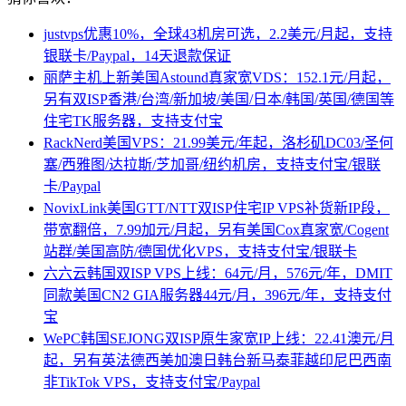
justvps优惠10%，全球43机房可选，2.2美元/月起，支持
银联卡/Paypal，14天退款保证
丽萨主机上新美国Astound真家宽VDS：152.1元/月起，
另有双ISP香港/台湾/新加坡/美国/日本/韩国/英国/德国等
住宅TK服务器，支持支付宝
RackNerd美国VPS：21.99美元/年起，洛杉矶DC03/圣何
塞/西雅图/达拉斯/芝加哥/纽约机房，支持支付宝/银联
卡/Paypal
NovixLink美国GTT/NTT双ISP住宅IP VPS补货新IP段，
带宽翻倍，7.99加元/月起，另有美国Cox真家宽/Cogent
站群/美国高防/德国优化VPS，支持支付宝/银联卡
六六云韩国双ISP VPS上线：64元/月，576元/年，DMIT
同款美国CN2 GIA服务器44元/月，396元/年，支持支付
宝
WePC韩国SEJONG双ISP原生家宽IP上线：22.41澳元/月
起，另有英法德西美加澳日韩台新马泰菲越印尼巴西南
非TikTok VPS，支持支付宝/Paypal