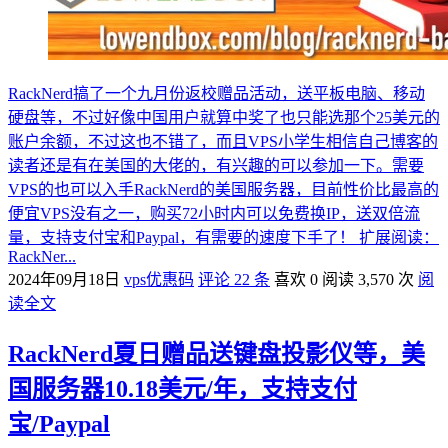
RackNerd搞了一个九月份返校赠品活动，送平板电脑、移动
硬盘等，不过好像中国用户就算中奖了也只能选那个25美元的
账户余额，不过这也不错了，而且VPS小学生相信自己博客的
读者还是有在美国的大佬的，有兴趣的可以参加一下。需要
VPS的也可以入手RackNerd的美国服务器，目前性价比最高的
便宜VPS没有之一，购买72小时内可以免费换IP，送双倍流
量，支持支付宝和Paypal，有需要的速度下手了！ 扩展阅读：
RackNer...
2024年09月18日
vps优惠码
评论 22 条
喜欢 0
阅读 3,570 次
阅
读全文
RackNerd夏日赠品送键盘投影仪等，美
国服务器10.18美元/年，支持支付
宝/Paypal