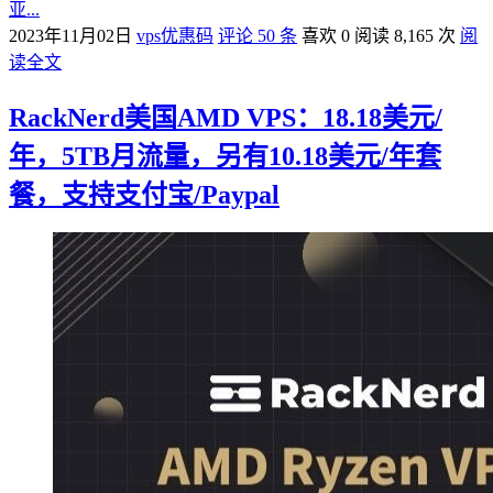
亚...
2023年11月02日
vps优惠码
评论 50 条
喜欢 0
阅读 8,165 次
阅
读全文
RackNerd美国AMD VPS：18.18美元/
年，5TB月流量，另有10.18美元/年套
餐，支持支付宝/Paypal