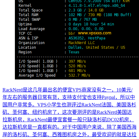
RackNerd是这几年最出名的便宜VPS商家没有之一，10美元/
年左右的服务器日常有货，支持支付宝也支持Paypal，所以中
国用户非常多。VPS小学生也测评过RackNerd法国、美国洛杉
矶、圣何塞、纽约机房了，这次要测评的是RackNerd美国达
拉斯机房，RackNerd最便宜套餐一般只缺洛杉矶DC02机房，
达拉斯机房是一直都有的。对于中国用户来说，除了美国西海
岸的洛杉矶、圣何塞、西雅图机房之外，最受欢迎的就是达拉