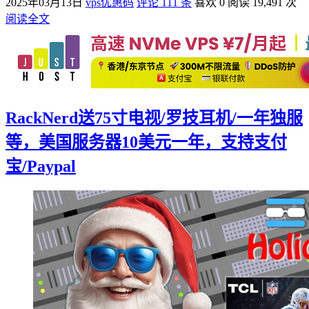
2025年03月13日
vps优惠码
评论 111 条
喜欢 0
阅读 19,491 次
阅读全文
RackNerd送75寸电视/罗技耳机/一年独服
等，美国服务器10美元一年，支持支付
宝/Paypal