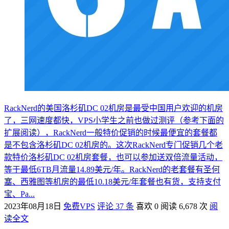
RackNerd的美国洛杉矶DC 02机房是最受中国用户欢迎的机房
了，三网速度都快，VPS小学生之前也做过测评（参考下面的
扩展阅读），RackNerd一般特价促销的时候最便宜的套餐都
是不包含洛杉矶DC 02机房的。这次RackNerd专门促销几个老
款特价洛杉矶DC 02机房套餐，也可以参加送双倍流量活动，
等于最低6TB月流量14.89美元/年。RackNerd的老套餐有圣何
塞、西雅图等机房的最低10.18美元/年套餐也有货，支持支付
宝、Pa...
2023年08月18日
免费VPS
评论 37 条
喜欢 0
阅读 6,678 次
阅
读全文