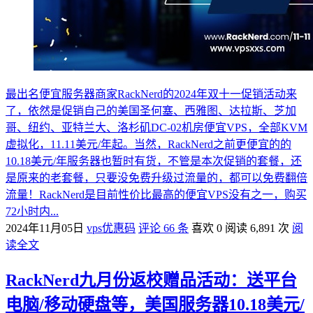
最出名便宜服务器商家RackNerd的2024年双十一促销活动来
了，依然是促销自己的美国圣何塞、西雅图、达拉斯、芝加
哥、纽约、亚特兰大、洛杉矶DC-02机房便宜VPS，全部KVM
虚拟化，11.11美元/年起。当然，RackNerd之前更便宜的的
10.18美元/年服务器也暂时有货，不管是本次促销的套餐，还
是原来的老套餐，只要没免费升级过流量的，都可以免费翻倍
流量！RackNerd是目前性价比最高的便宜VPS没有之一，购买
72小时内...
2024年11月05日
vps优惠码
评论 66 条
喜欢 0
阅读 6,891 次
阅
读全文
RackNerd九月份返校赠品活动：送平台
电脑/移动硬盘等，美国服务器10.18美元/