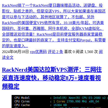
RackNerd搞了一个RackNerd夏日趣味赠品活动，送键盘、投
影仪、贴纸之类的，但是没送VPS，所以大家如果谁在美国还
是可以参与下活动的，其他地区就算了，不包邮。另外
RackNerd的美国便宜VPS依然有货，10.18美元/年起，可选美
国纽约、圣何塞、西雅图、阿什本机房，全部KVM虚拟化，
全部赠送双倍流量！RackNerd是目前便宜服务器商家里最稳
定的，也是口碑最好的商家了， 支持支付宝和Paypal，有需要
的朋友速度入...
2024年08月18日
vps优惠码
评论 2 条
喜欢 0
阅读 1,560 次
阅
读全文
RackNerd美国达拉斯VPS测评：三网往
返直连速度快，移动稳定8万+速度看视
频稳定