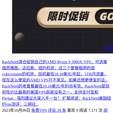
RackNerd清仓促销自己的AMD Ryzen 9 3900X VPS，可选美
国西雅图、达拉斯、纽约机房，这三个套餐租用的是
colocrossing的机房，目前最低18.18美元/年起，5TB月流量，
现在这么便宜的AMD VPS可不常见。如果还想更便宜的话，
RackNerd的老套餐最低10.18美元/年的也有货。RackNerd是目
前性价比最高的美国VPS商家没有之一，支持支付宝和
Paypal，强烈建议大家入手一台！ 扩展阅读：RackNerd美国纽
约vps测评：三网往...
2023年10月09日
免费VPS
评论 39 条
喜欢 0
阅读 7,171 次
阅