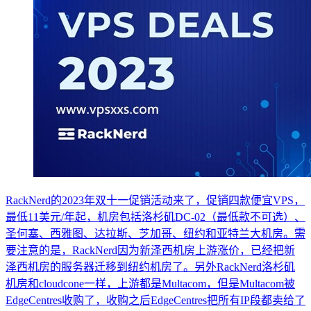
RackNerd的2023年双十一促销活动来了，促销四款便宜VPS，
最低11美元/年起，机房包括洛杉矶DC-02（最低款不可选）、
圣何塞、西雅图、达拉斯、芝加哥、纽约和亚特兰大机房。需
要注意的是，RackNerd因为新泽西机房上游涨价，已经把新
泽西机房的服务器迁移到纽约机房了。另外RackNerd洛杉矶
机房和cloudcone一样，上游都是Multacom，但是Multacom被
EdgeCentres收购了，收购之后EdgeCentres把所有IP段都卖给了