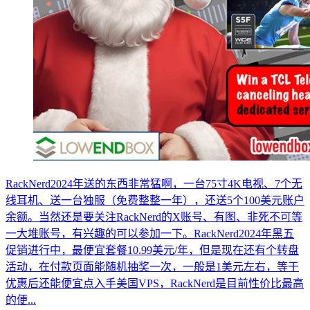
RackNerd2024年送的东西非常猛啊，一台75寸4K电视、7个无
线耳机、送一台独服（免费整整一年），还送5个100美元账户
余额。当然还是要关注RackNerd的X账号、有图、非死不可等
一大堆账号，有兴趣的可以参加一下。RackNerd2024年黑五
促销进行中，最便宜套餐10.99美元/年，但是现在还有个转盘
活动，在付款页面能随机抽奖一次，一般是1美元左右，等于
优惠后还能便宜点入手美国VPS，RackNerd是目前性价比最高
的便...