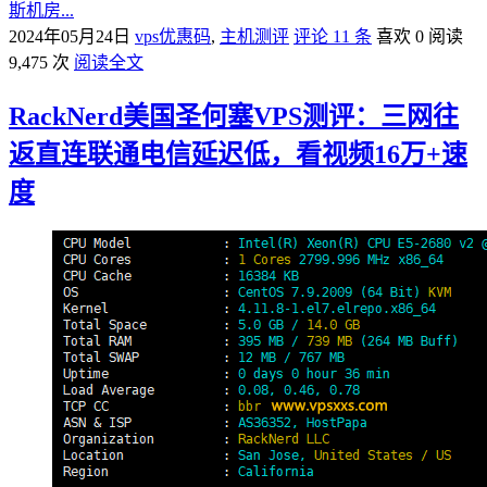
斯机房...
2024年05月24日
vps优惠码
,
主机测评
评论 11 条
喜欢 0
阅读
9,475 次
阅读全文
RackNerd美国圣何塞VPS测评：三网往
返直连联通电信延迟低，看视频16万+速
度