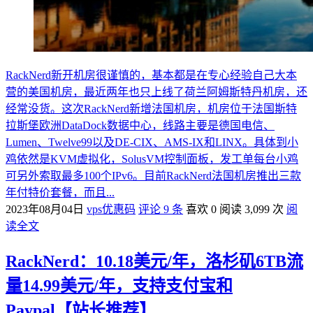
RackNerd新开机房很谨慎的，基本都是在专心经验自己大本
营的美国机房，最近两年也只上线了荷兰阿姆斯特丹机房，还
经常没货。这次RackNerd新增法国机房，机房位于法国斯特
拉斯堡欧洲DataDock数据中心，线路主要是德国电信、
Lumen、Twelve99以及DE-CIX、AMS-IX和LINX。具体到小
鸡依然是KVM虚拟化，SolusVM控制面板，发工单每台小鸡
可另外索取最多100个IPv6。目前RackNerd法国机房推出三款
年付特价套餐，而且...
2023年08月04日
vps优惠码
评论 9 条
喜欢 0
阅读 3,099 次
阅
读全文
RackNerd：10.18美元/年，洛杉矶6TB流
量14.99美元/年，支持支付宝和
Paypal【站长推荐】