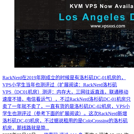
RackNerd在2019年刚成立的时候是有洛杉矶DC-01机房的，
VPS小学生当年也测评过（扩展阅读：RackNerd洛杉矶
VPS（DC01机房）测评：内存大，三网往返直连，联通移动
速度不错，电信看运气），不过RackNerd洛杉矶DC-01机房只
卖了一年就不卖了，一直有货的是洛杉矶DC-02机房，VPS小
学生也测评过（参考下面的扩展阅读）。这次RackNerd新增
洛杉矶DC-03机房，不过据说租用的是ColoCrossing的洛杉矶
机房，那线路就是简...