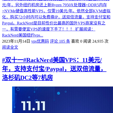
元/年，另外纽约机房还上新Ryzen 7950X处理器+DDR5内存
+NVMe硬盘高性能VPS，仅需19美元/年。依然全部KVM虚拟
化，购买72小时内可以免费换IP，送双倍流量，支持支付宝和
Paypal。RackNerd是目前性价比最高的国外VPS商家没有之
一，有需要便宜VPS的速度下手了！！！ 扩展阅读：
RackNerd美国纽约vps...
2023年11月14日
vps优惠码
评论 105 条
喜欢 0
阅读 24,935 次
阅读全文
#双十一#RackNerd美国VPS：11美元/
年，支持支付宝/Paypal，送双倍流量，
洛杉矶DC2等7机房