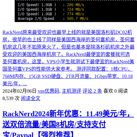
RackNerd原来最受欢迎也最早上线的就是美国洛杉矶DC02机
房，很早的也上线了同样是美国西海岸的圣何塞机房，圣何塞
机房这几年不如原来火了，但是也基本是除洛杉矶机房之外最
受欢迎的美国西海岸机房了。RackNerd最便宜的套餐就可选
圣何塞机房，这里，VPS小学生就测试下最便宜的RackNerd美
国圣何塞VPS的性能供大家参考。 测评同款配置：1核CPU、
768M内存、15GB SSD硬盘、2TB月流量、1Gbps带宽，10.18
美元/年，...
2024年02月06日
vps优惠码
,
主机测评
评论 2 条
喜欢 0
阅读
8,539 次
阅读全文
RackNerd2024新年优惠：11.49美元/年，
送双倍流量/美国8机房/支持支付
宝/Paypal【强烈推荐】