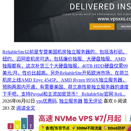
ReliableSite以前是专营美国机房独立服务器的，包括洛杉矶、
纽约、迈阿密机房可选，包括廉价独服、大硬盘独服、AMD
独服都有，这次补货三个大硬盘独服，40TB HDD硬盘仅需99
美元/月，性价比超高。另外ReliableSite开拓欧洲市场，在荷兰
机房上线AMD Epyc 4545P、AMD Ryzen 9950X独立服务器，
预购两周内开通，有需要美国、荷兰高性能独立服务器的速度
下手吧，支持Paypal和主流加密货币！ ReliableSite官网 Reli...
2026年06月02日
vps优惠码
,
独立服务器
暂无评论
喜欢 0
阅读
283 次
阅读全文