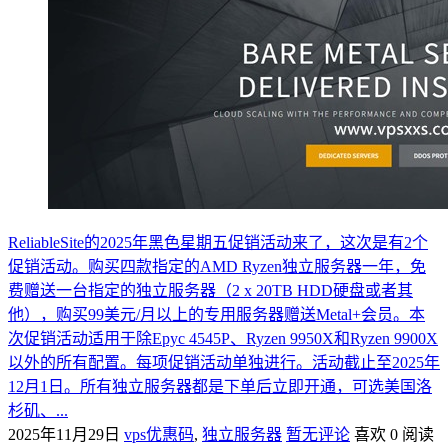
ReliableSite的2025年黑色星期五促销活动来了，这次是有2个
促销活动。购买四款指定的AMD Ryzen独立服务器一年，免
费赠送一台指定的独立服务器（2 x 20TB HDD硬盘或者其
他），购买99美元/月以上的专用服务器赠送Metal+会员。本
次促销活动适用于除Epyc 4545P、Ryzen 9950X和Ryzen 9900X
以外的所有配置。每项促销活动单独进行。活动截止至2025年
12月1日。所有独立服务器都是下单后立即开通，可选美国洛
杉矶、...
2025年11月29日
vps优惠码
,
独立服务器
暂无评论
喜欢 0
阅读