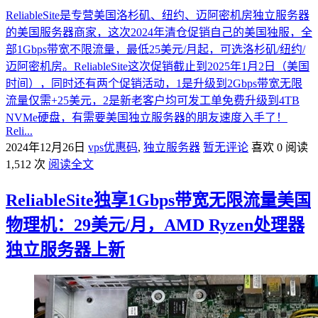
ReliableSite是专营美国洛杉矶、纽约、迈阿密机房独立服务器
的美国服务器商家，这次2024年清仓促销自己的美国独服，全
部1Gbps带宽不限流量，最低25美元/月起，可选洛杉矶/纽约/
迈阿密机房。ReliableSite这次促销截止到2025年1月2日（美国
时间），同时还有两个促销活动，1是升级到2Gbps带宽无限
流量仅需+25美元，2是新老客户均可发工单免费升级到4TB
NVMe硬盘，有需要美国独立服务器的朋友速度入手了！
Reli...
2024年12月26日
vps优惠码
,
独立服务器
暂无评论
喜欢 0
阅读
1,512 次
阅读全文
ReliableSite独享1Gbps带宽无限流量美国
物理机：29美元/月，AMD Ryzen处理器
独立服务器上新