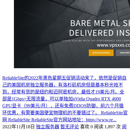
ReliableSite的2022年黑色星期五促销活动来了，依然是促销自
己的美国机房独立服务器，有洛杉矶机房但是基本秒光抢不
到，经常有货的是纽约和迈阿密机房，最低才19美元/月。全
部是1Gbps+无限流量，可以单独加nVidia Quadro RTX 4000
GPU显卡（99美元/月），还有免费DDOS防御，前六个月循
环优惠，有需要美国便宜物理机的不要错过了。 ReliableSite官
网 ReliableSite ReliableSite官方网站地址：https://www.re...
2022年11月18日
独立服务器
暂无评论
喜欢 0
阅读 1,897 次
阅