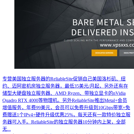
专营美国独立服务器的ReliableSite促销自己美国洛杉矶、纽
约、迈阿密机房独立服务器，最低35美元/月起，另外还有存
储型大硬盘独立服务器、AMD Ryzen、带独立显卡的nVidia
Quadro RTX 4000等物理机。另外ReliableSite推出Metal+会员
增值服务，年费99美元，会员可以免费升级到10Gbps带宽+免
费赠送1个IPv4+硬件升级优惠25%，每天还有一款特价独立服
务器可入手。ReliableSite的独立服务器10分钟内上架，全部
无...