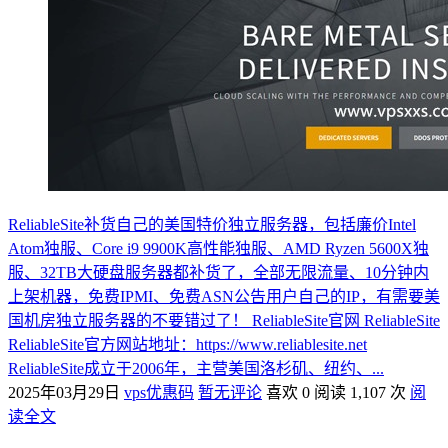
ReliableSite补货自己的美国特价独立服务器，包括廉价Intel
Atom独服、Core i9 9900K高性能独服、AMD Ryzen 5600X独
服、32TB大硬盘服务器都补货了，全部无限流量、10分钟内
上架机器，免费IPMI、免费ASN公告用户自己的IP，有需要美
国机房独立服务器的不要错过了！ ReliableSite官网 ReliableSite
ReliableSite官方网站地址：https://www.reliablesite.net
ReliableSite成立于2006年，主营美国洛杉矶、纽约、...
2025年03月29日
vps优惠码
暂无评论
喜欢 0
阅读 1,107 次
阅
读全文