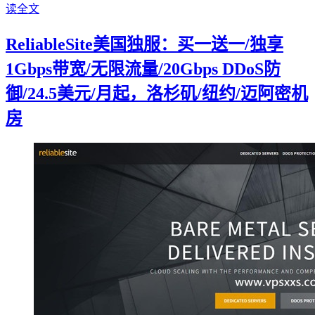
读全文
ReliableSite美国独服：买一送一/独享
1Gbps带宽/无限流量/20Gbps DDoS防
御/24.5美元/月起，洛杉矶/纽约/迈阿密机
房