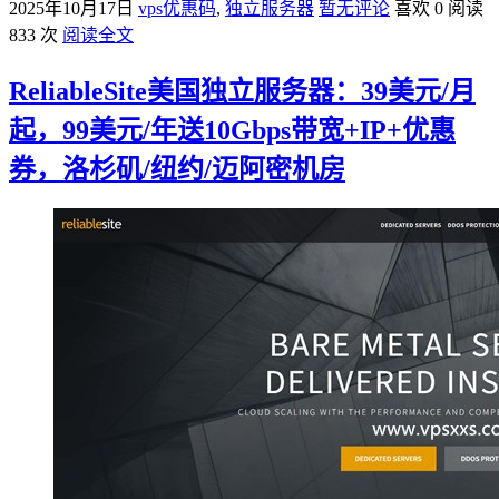
2025年10月17日
vps优惠码
,
独立服务器
暂无评论
喜欢 0
阅读
833 次
阅读全文
ReliableSite美国独立服务器：39美元/月
起，99美元/年送10Gbps带宽+IP+优惠
券，洛杉矶/纽约/迈阿密机房