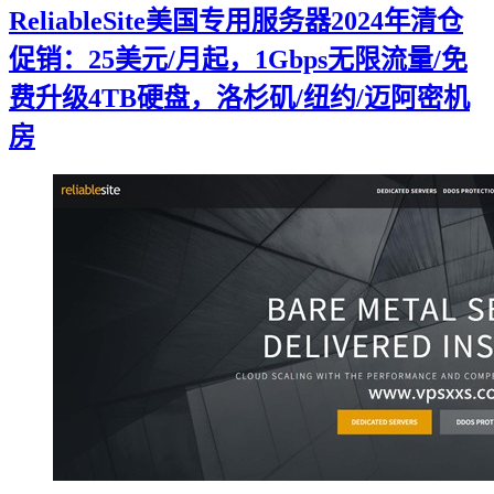
ReliableSite美国专用服务器2024年清仓
促销：25美元/月起，1Gbps无限流量/免
费升级4TB硬盘，洛杉矶/纽约/迈阿密机
房