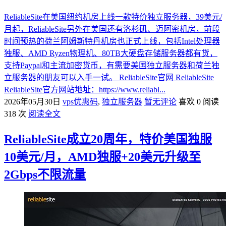
ReliableSite在美国纽约机房上线一款特价独立服务器，39美元/
月起，ReliableSite另外在美国还有洛杉矶、迈阿密机房，前段
时间预热的荷兰阿姆斯特丹机房也正式上线，包括Intel处理器
独服、AMD Ryzen物理机、80TB大硬盘存储服务器都有货，
支持Paypal和主流加密货币，有需要美国独立服务器和荷兰独
立服务器的朋友可以入手一试。 ReliableSite官网 ReliableSite
ReliableSite官方网站地址：https://www.reliabl...
2026年05月30日
vps优惠码
,
独立服务器
暂无评论
喜欢 0
阅读
318 次
阅读全文
ReliableSite成立20周年，特价美国独服
10美元/月，AMD独服+20美元升级至
2Gbps不限流量