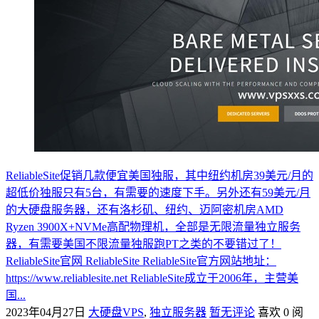
ReliableSite促销几款便宜美国独服，其中纽约机房39美元/月的
超低价独服只有5台，有需要的速度下手。另外还有59美元/月
的大硬盘服务器，还有洛杉矶、纽约、迈阿密机房AMD
Ryzen 3900X+NVMe高配物理机，全部是无限流量独立服务
器，有需要美国不限流量独服跑PT之类的不要错过了！
ReliableSite官网 ReliableSite ReliableSite官方网站地址：
https://www.reliablesite.net ReliableSite成立于2006年，主营美
国...
2023年04月27日
大硬盘VPS
,
独立服务器
暂无评论
喜欢 0
阅