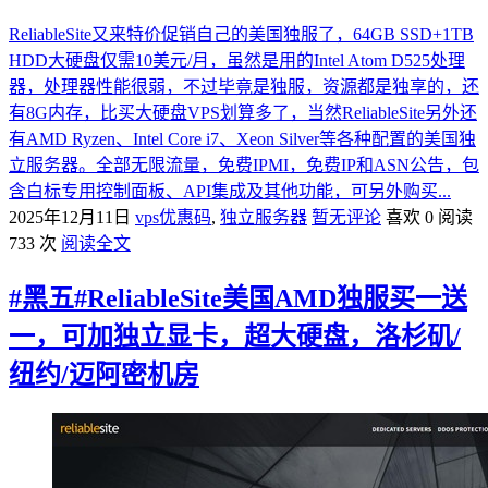
ReliableSite又来特价促销自己的美国独服了，64GB SSD+1TB
HDD大硬盘仅需10美元/月，虽然是用的Intel Atom D525处理
器，处理器性能很弱，不过毕竟是独服，资源都是独享的，还
有8G内存，比买大硬盘VPS划算多了，当然ReliableSite另外还
有AMD Ryzen、Intel Core i7、Xeon Silver等各种配置的美国独
立服务器。全部无限流量，免费IPMI，免费IP和ASN公告，包
含白标专用控制面板、API集成及其他功能，可另外购买...
2025年12月11日
vps优惠码
,
独立服务器
暂无评论
喜欢 0
阅读
733 次
阅读全文
#黑五#ReliableSite美国AMD独服买一送
一，可加独立显卡，超大硬盘，洛杉矶/
纽约/迈阿密机房