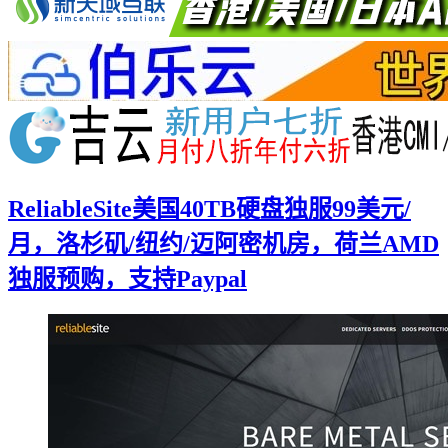
ReliableSite美国40TB硬盘独服99美元/
月，洛杉矶/纽约/迈阿密机房，荷兰AMD
独服预购，支持Paypal