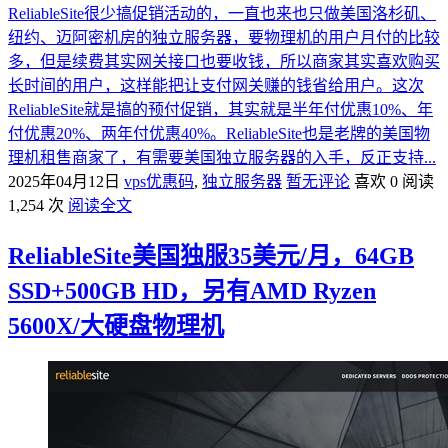
ReliableSite很少搞促销活动的，一直也来也只做美国洛杉矶、
纽约、迈阿密机房的独立服务器，要物理机的用户月付的比较
多，但是续费其实网关接口也要收钱，所以商家其实喜欢购买
长时间的用户，这样能把让支付网关赚的钱省给用户。这次
ReliableSite就是搞的预付促销，其实就是半年付优惠10%、年
付优惠20%、两年付优惠40%。ReliableSite也是老牌的美国物
理机租售商家了，有需要美国独立服务器的入手，反正支持...
2025年04月12日
vps优惠码
,
独立服务器
暂无评论
喜欢 0
阅读
1,254 次
阅读全文
ReliableSite美国独服35美元/月，64GB
SSD+500GB HD，另有AMD Ryzen
5600X/大硬盘物理机