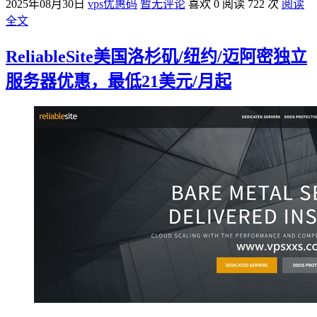
2025年08月30日
vps优惠码
暂无评论
喜欢 0
阅读 722 次
阅读
全文
ReliableSite美国洛杉矶/纽约/迈阿密独立
服务器优惠，最低21美元/月起