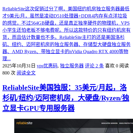
ReliableSite这次促销过分了啊，美国纽约机房独立服务器最低
才9美元/月，虽然是凌动D510处理器+DDR4内存有点洋垃圾
的感觉，不过564GB硬盘，还是真正独享硬件的物理机，VPS
小学生还怕老板不够电费呢。所以这款特价的只有纽约机房有
货，而且估计数量也不多。ReliableSite主打的还是美国洛杉
矶、纽约、迈阿密机房的独立服务器、存储型大硬盘独立服务
器、AMD Ryzen、带独立显卡的nVidia Quadro RTX 4000等物
理...
2025年10月31日
vps优惠码
,
独立服务器
评论 2 条
喜欢 0
阅读
800 次
阅读全文
ReliableSite美国独服：35美元/月起，洛
杉矶/纽约/迈阿密机房，大硬盘/Ryzen/独
立显卡GPU专用服务器