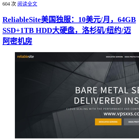
604 次
阅读全文
ReliableSite美国独服：10美元/月，64GB
SSD+1TB HDD大硬盘，洛杉矶/纽约/迈
阿密机房