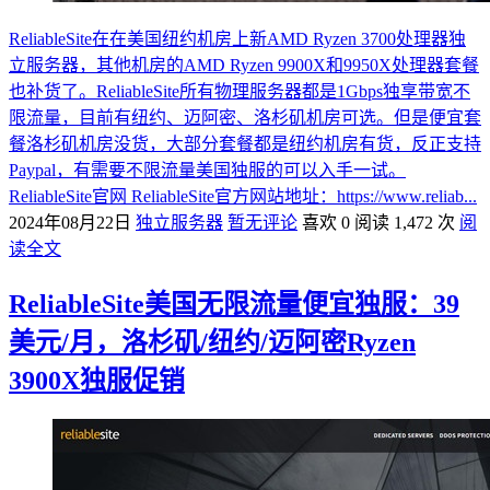
ReliableSite在在美国纽约机房上新AMD Ryzen 3700处理器独
立服务器，其他机房的AMD Ryzen 9900X和9950X处理器套餐
也补货了。ReliableSite所有物理服务器都是1Gbps独享带宽不
限流量，目前有纽约、迈阿密、洛杉矶机房可选。但是便宜套
餐洛杉矶机房没货，大部分套餐都是纽约机房有货，反正支持
Paypal，有需要不限流量美国独服的可以入手一试。
ReliableSite官网 ReliableSite官方网站地址：https://www.reliab...
2024年08月22日
独立服务器
暂无评论
喜欢 0
阅读 1,472 次
阅
读全文
ReliableSite美国无限流量便宜独服：39
美元/月，洛杉矶/纽约/迈阿密Ryzen
3900X独服促销