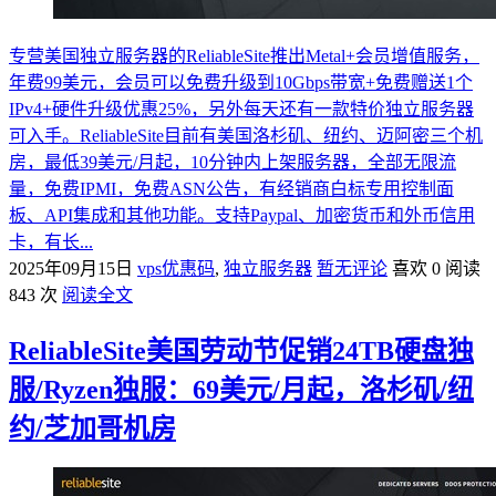
专营美国独立服务器的ReliableSite推出Metal+会员增值服务，
年费99美元，会员可以免费升级到10Gbps带宽+免费赠送1个
IPv4+硬件升级优惠25%，另外每天还有一款特价独立服务器
可入手。ReliableSite目前有美国洛杉矶、纽约、迈阿密三个机
房，最低39美元/月起，10分钟内上架服务器，全部无限流
量，免费IPMI，免费ASN公告，有经销商白标专用控制面
板、API集成和其他功能。支持Paypal、加密货币和外币信用
卡，有长...
2025年09月15日
vps优惠码
,
独立服务器
暂无评论
喜欢 0
阅读
843 次
阅读全文
ReliableSite美国劳动节促销24TB硬盘独
服/Ryzen独服：69美元/月起，洛杉矶/纽
约/芝加哥机房