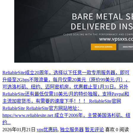
ReliableSite成立20周年，选择以下任意一款专用服务器，即可
升级至2Gbps不限流量，每月仅需20美元（原价99美元/月），
可选洛杉矶、纽约、迈阿密机房，优惠截止至1月31日。另外
ReliableSite还有最低仅需10美元/月的特价独服，支持Paypal和
主流加密货币，有需要的速度下手！！！ ReliableSite官网
ReliableSite ReliableSite官方网站地址：
https://www.reliablesite.net 成立于2006年，主营美国洛杉矶、纽
约...
2026年01月21日
vps优惠码
,
独立服务器
暂无评论
喜欢 0
阅读