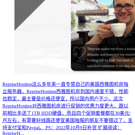
RepriseHosting这么多年来一直专营自己的美国西雅图机房独
立服务器，RepriseHosting西雅图机房到国内速度不错，性能
也稳定，最主要是价格还便宜，所以国内用户不少。这次
RepriseHosting对西雅图机房进行促销的优惠力度更大，跟以
前相比多送了1TB HDD硬盘，而且四个促销套餐都在30美元/
月左右，有需要好线路还便宜美国独服的朋友不要错过了，支
持支付宝和Paypal。 PS：2022年10月9日补货 扩展阅读：
RepriseH...