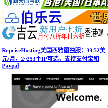
RepriseHosting美国西雅图独服：33.52美
元/月，2~253个IP可选，支持支付宝和
Paypal