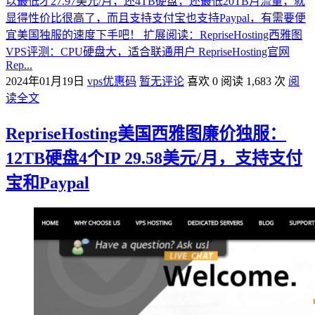
以最低才27.97美元/月，还4TB硬盘，还最低20TB月流量，就
显得性价比很高了，而且支持支付宝也支持Paypal，有需要便
宜美国独服的速度下手吧！ 扩展阅读：RepriseHosting西雅图
VPS评测：CPU硬盘大，适合联通用户 RepriseHosting官网
Rep...
2024年01月19日
vps优惠码
暂无评论
喜欢 0
阅读 1,683 次
阅
读全文
RepriseHosting美国西雅图廉价独服：
12TB硬盘4个IP 29.58美元/月，支持支付
宝和Paypal