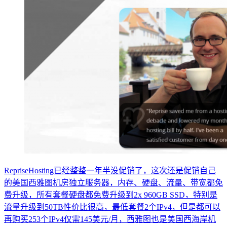
RepriseHosting已经整整一年半没促销了，这次还是促销自己
的美国西雅图机房独立服务器，内存、硬盘、流量、带宽都免
费升级，所有套餐硬盘都免费升级到2x 960GB SSD，特别是
流量升级到50TB性价比很高，最低套餐2个IPv4，但是都可以
再购买253个IPv4仅需145美元/月，西雅图也是美国西海岸机