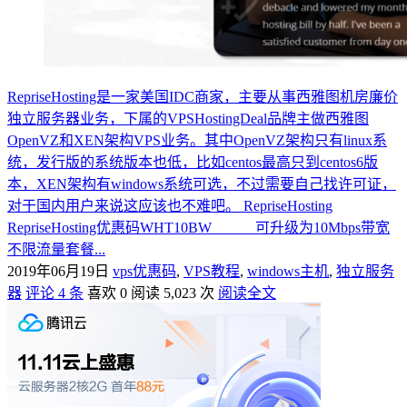
RepriseHosting是一家美国IDC商家，主要从事西雅图机房廉价
独立服务器业务，下属的VPSHostingDeal品牌主做西雅图
OpenVZ和XEN架构VPS业务。其中OpenVZ架构只有linux系
统，发行版的系统版本也低，比如centos最高只到centos6版
本，XEN架构有windows系统可选，不过需要自己找许可证，
对于国内用户来说这应该也不难吧。 RepriseHosting
RepriseHosting优惠码WHT10BW 可升级为10Mbps带宽
不限流量套餐...
2019年06月19日
vps优惠码
,
VPS教程
,
windows主机
,
独立服务
器
评论 4 条
喜欢 0
阅读 5,023 次
阅读全文