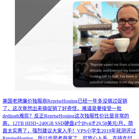
美国老牌廉价独服商RepriseHosting已经一年多没搞过促销
了，这次竟然出来搞促销了好奇怪，难道是要接受一批
dedipath难民？反正RepriseHosting这次独服性价比是非常的
高，12TB HDD+240GB SSD硬盘4个IPv4才29.58美元/月，简
直太实惠了，强烈建议大家入手！VPS小学生2019年就测评过
RepriseHosting，所以也是老商家了，可放心入手，支持支付