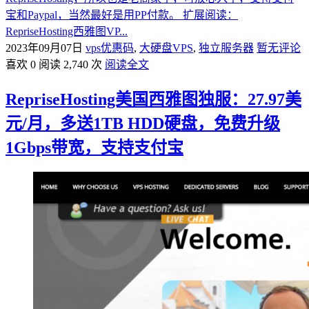
宝和Paypal，当然最好是用PP付款。 扩展阅读：
RepriseHosting西雅图VP...
2023年09月07日
vps优惠码
,
大硬盘VPS
,
独立服务器
暂无评论
喜欢 0
阅读 2,740 次
阅读全文
RepriseHosting美国西雅图独服：27.97美
元/月，多送1TB HDD硬盘，免费升级
1Gbps带宽，支持支付宝