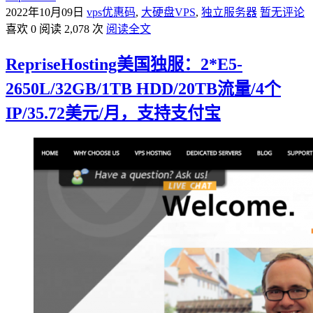
2022年10月09日
vps优惠码
,
大硬盘VPS
,
独立服务器
暂无评论
喜欢 0
阅读 2,078 次
阅读全文
RepriseHosting美国独服：2*E5-
2650L/32GB/1TB HDD/20TB流量/4个
IP/35.72美元/月，支持支付宝