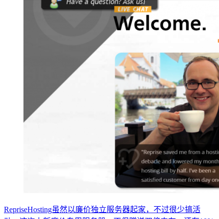
RepriseHosting虽然以廉价独立服务器起家，不过很少搞活