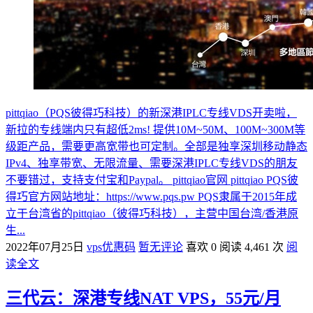
pittqiao（PQS彼得巧科技）的新深港IPLC专线VDS开卖啦，
新拉的专线端内只有超低2ms! 提供10M~50M、100M~300M等
级距产品，需要更高宽带也可定制。全部是独享深圳移动静态
IPv4、独享带宽、无限流量、需要深港IPLC专线VDS的朋友
不要错过，支持支付宝和Paypal。 pittqiao官网 pittqiao PQS彼
得巧官方网站地址：https://www.pqs.pw PQS隶属于2015年成
立于台湾省的pittqiao（彼得巧科技），主营中国台湾/香港原
生...
2022年07月25日
vps优惠码
暂无评论
喜欢 0
阅读 4,461 次
阅
读全文
三代云：深港专线NAT VPS，55元/月