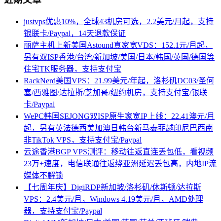
justvps优惠10%，全球43机房可选，2.2美元/月起，支持
银联卡/Paypal，14天退款保证
丽萨主机上新美国Astound真家宽VDS：152.1元/月起，
另有双ISP香港/台湾/新加坡/美国/日本/韩国/英国/德国等
住宅TK服务器，支持支付宝
RackNerd美国VPS：21.99美元/年起，洛杉矶DC03/圣何
塞/西雅图/达拉斯/芝加哥/纽约机房，支持支付宝/银联
卡/Paypal
WePC韩国SEJONG双ISP原生家宽IP上线：22.41澳元/月
起，另有英法德西美加澳日韩台新马泰菲越印尼巴西南
非TikTok VPS，支持支付宝/Paypal
云途香港BGP VPS测评：移动往返直连丢包低，看视频
23万+速度，电信联通往返绕亚洲延迟丢包高，内地IP流
媒体不解锁
【七周年庆】DigiRDP新加坡/洛杉矶/休斯顿/达拉斯
VPS：2.4美元/月，Windows 4.19美元/月，AMD处理
器，支持支付宝/Paypal