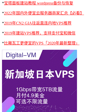
*
宝塔面板建站教程 wordpress备份与恢复
*
2022年国内外便宜云服务器商家汇总【必看】
*
2019年CN2 GIA往返直连内地VPS推荐
*
2019年建站VPS推荐，支持支付宝和微信
*
比搬瓦工更便宜的VPS「2020年最新整理」