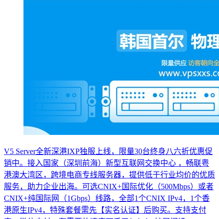
V5 Server全新深港IXP独服上线，限量30台终身八六折优惠促
销中。接入国家（深圳前海）新型互联网交换中心 ，畅联粤
港澳大湾区，跨境电商专线服务器，提供低于行业均价的优质
服务，助力企业出海。可选CNIX+国际优化（500Mbps）或者
CNIX+纯国际网（1Gbps）线路，全部1个CNIX IPv4，1个香
港原生IPv4，特殊套餐需先【实名认证】后购买。支持支付