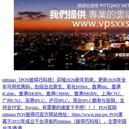
pittqiao（PQS彼得巧科技）迎接2026新年到来，更新2026年全
年可用优惠码，包括台北原生、彰化HiNet、香港hkt、香港
iCable、香港HKBN、香港CMHK、香港HKBN、上海CN2、
广州CN2、深港IPLC、沪日IPLC、莞台IPLC都参与促销，支
持支付宝、Paypal，有需要的速度下手吧！！！ PQS官网
pittqiao PQS彼得巧官方网站地址：https://www.pqs.pw PQS隶
属于2015年成立于台湾省的pittqiao（彼得巧科技），主营中国
台湾/香港...