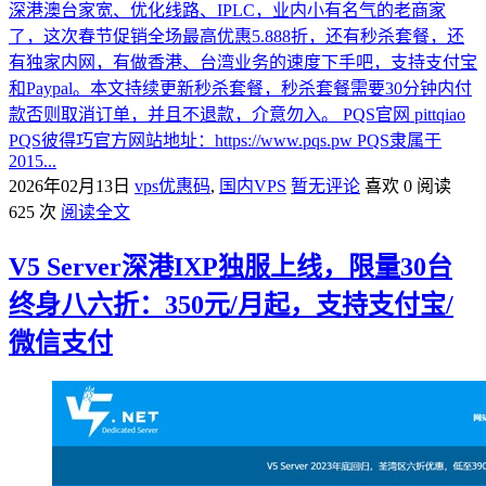
深港澳台家宽、优化线路、IPLC，业内小有名气的老商家
了，这次春节促销全场最高优惠5.888折，还有秒杀套餐，还
有独家内网，有做香港、台湾业务的速度下手吧，支持支付宝
和Paypal。本文持续更新秒杀套餐，秒杀套餐需要30分钟内付
款否则取消订单，并且不退款，介意勿入。 PQS官网 pittqiao
PQS彼得巧官方网站地址：https://www.pqs.pw PQS隶属于
2015...
2026年02月13日
vps优惠码
,
国内VPS
暂无评论
喜欢 0
阅读
625 次
阅读全文
V5 Server深港IXP独服上线，限量30台
终身八六折：350元/月起，支持支付宝/
微信支付