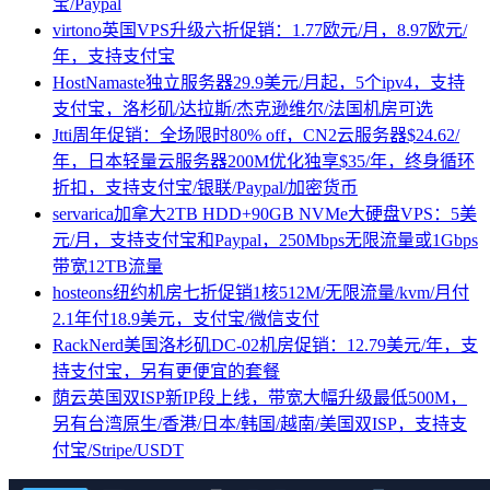
宝/Paypal
virtono英国VPS升级六折促销：1.77欧元/月，8.97欧元/
年，支持支付宝
HostNamaste独立服务器29.9美元/月起，5个ipv4，支持
支付宝，洛杉矶/达拉斯/杰克逊维尔/法国机房可选
Jtti周年促销：全场限时80% off，CN2云服务器$24.62/
年，日本轻量云服务器200M优化独享$35/年，终身循环
折扣，支持支付宝/银联/Paypal/加密货币
servarica加拿大2TB HDD+90GB NVMe大硬盘VPS：5美
元/月，支持支付宝和Paypal，250Mbps无限流量或1Gbps
带宽12TB流量
hosteons纽约机房七折促销1核512M/无限流量/kvm/月付
2.1年付18.9美元，支付宝/微信支付
RackNerd美国洛杉矶DC-02机房促销：12.79美元/年，支
持支付宝，另有更便宜的套餐
荫云英国双ISP新IP段上线，带宽大幅升级最低500M，
另有台湾原生/香港/日本/韩国/越南/美国双ISP，支持支
付宝/Stripe/USDT