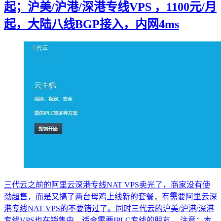
起；沪美/沪港/深港专线VPS ，1100元/月
起，大陆八线BGP接入，内网4ms
三代云之前的阿里云深港专线NAT VPS卖光了，商家没有使
劲超售，而是又搞了两台母鸡上线新的套餐，有需要阿里云深
港专线NAT VPS的不要错过了。同时三代云的沪美/沪港/深港
专线VPS也在销售中，适合需要IPLC专线的朋友。 注意：本