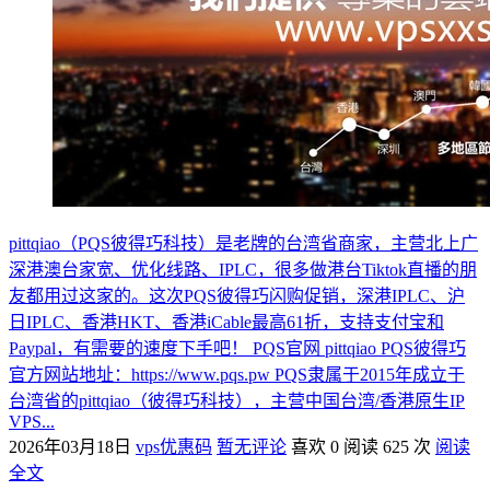
pittqiao（PQS彼得巧科技）是老牌的台湾省商家，主营北上广
深港澳台家宽、优化线路、IPLC，很多做港台Tiktok直播的朋
友都用过这家的。这次PQS彼得巧闪购促销，深港IPLC、沪
日IPLC、香港HKT、香港iCable最高61折，支持支付宝和
Paypal，有需要的速度下手吧！ PQS官网 pittqiao PQS彼得巧
官方网站地址：https://www.pqs.pw PQS隶属于2015年成立于
台湾省的pittqiao（彼得巧科技），主营中国台湾/香港原生IP
VPS...
2026年03月18日
vps优惠码
暂无评论
喜欢 0
阅读 625 次
阅读
全文