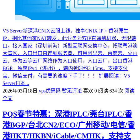
V5 Server新深港CNIX云服上线，独享CNIX IP + 香港原生
IP，相比其他家NAT转发，此业务为双IP直通到机器，无限端
口。接入国家（深圳前海）新型互联网交换中心，畅联粤港澳
大湾区，入口出口直连到服务器，可用阿里云、百度云、火山
云、华为云等云厂网络作为入口使用，入口云厂，出口香港
BGP。独享IPv4（进/出），端内延时约3-15ms。支持支付
宝、微信支付，有需要的速度下手了！！！ 扩展阅读：V5
Server日本...
2026年03月18日
vps优惠码
暂无评论
喜欢 0
阅读 634 次
阅读
全文
PQS春节特惠：深港IPLC/莞台IPLC/香
港BGP/台北CN2/ECO/广州移动/电信/香
港HKT/HKBN/iCable/CMHK，支持支