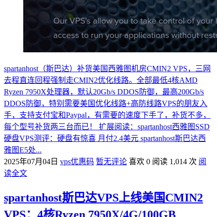
spartanhost（斯巴达）补货美国西雅图机房CMIN2 VPS，三网
去程直连回程强制走CMIN2优化线路。全部最低4核AMD
Ryzen 7950X处理器，默认20Gb/s DDOS防御，最高200Gb/s
DDOS防御，特别需要美国优化线路+高防线路VPS的朋友入
手，支持支付宝和Paypal，有需要的速度下手了，补货不多，
每个型号补货两三台而已！ 扩展阅读：spartanhost西雅图SSD
硬盘VPS测评：硬盘有惊喜 月付2.4美元 spartanhost斯巴达西
雅图E5处...
2025年07月04日
vps优惠码
暂无评论
喜欢 0
阅读 1,014 次
阅
读全文
spartanhost斯巴达VPS上线美国CMIN2
VPS：4核Ryzen 7950X/4G/100GB