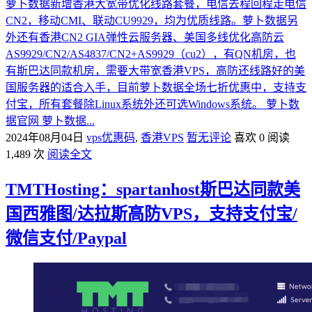
萝卜数据新增香港大宽带优化线路套餐，电信去程回程走电信
CN2，移动CMI、联动CU9929，均为优质线路。萝卜数据另
外还有香港CN2 GIA弹性云服务器、美国多线优化高防云
AS9929/CN2/AS4837/CN2+AS9929（cu2），有QN机房，也
有斯巴达同款机房，需要大带宽香港VPS，高防还线路好的美
国服务器的适合入手，目前萝卜数据全场七折优惠中，支持支
付宝，所有套餐除Linux系统外还可选Windows系统。 萝卜数
据官网 萝卜数据...
2024年08月04日
vps优惠码
,
香港VPS
暂无评论
喜欢 0
阅读
1,489 次
阅读全文
TMTHosting：spartanhost斯巴达同款美
国西雅图/达拉斯高防VPS，支持支付宝/
微信支付/Paypal