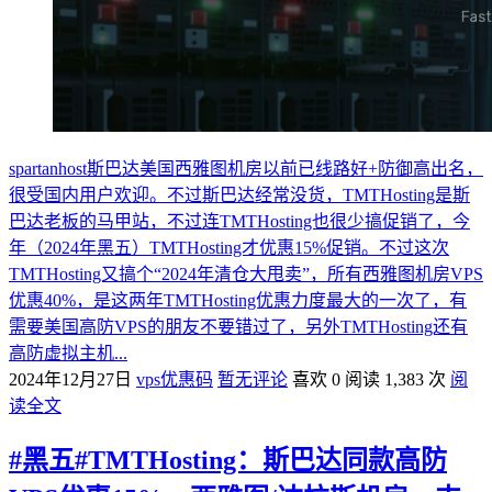
spartanhost斯巴达美国西雅图机房以前已线路好+防御高出名，
很受国内用户欢迎。不过斯巴达经常没货，TMTHosting是斯
巴达老板的马甲站，不过连TMTHosting也很少搞促销了，今
年（2024年黑五）TMTHosting才优惠15%促销。不过这次
TMTHosting又搞个“2024年清仓大甩卖”，所有西雅图机房VPS
优惠40%，是这两年TMTHosting优惠力度最大的一次了，有
需要美国高防VPS的朋友不要错过了，另外TMTHosting还有
高防虚拟主机...
2024年12月27日
vps优惠码
暂无评论
喜欢 0
阅读 1,383 次
阅
读全文
#黑五#TMTHosting：斯巴达同款高防