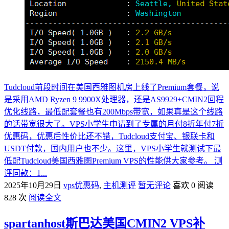
Tudcloud前段时间在美国西雅图机房上线了Premium套餐，说
是采用AMD Ryzen 9 9900X处理器，还是AS9929+CMIN2回程
优化线路，最低配套餐也有200Mbps带宽，如果真是这个线路
的话带宽很大了。VPS小学生申请到了专属的月付8折年付7折
优惠码，优惠后性价比还不错，Tudcloud支付宝、银联卡和
USDT付款，国内用户也不少。这里，VPS小学生就测试下最
低配Tudcloud美国西雅图Premium VPS的性能供大家参考。 测
评同款：1...
2025年10月29日
vps优惠码
,
主机测评
暂无评论
喜欢 0
阅读
828 次
阅读全文
spartanhost斯巴达美国CMIN2 VPS补