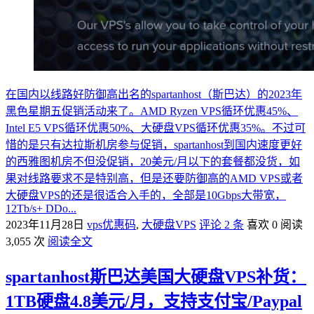
在国内以线路好防御高出名的spartanhost（斯巴达）的2023年
黑色星期五促销活动来了。AMD Ryzen VPS循环优惠45%、
Intel E5 VPS循环优惠50%、大硬盘VPS循环优惠35%。不过可
惜的是只有达拉斯机房参与促销，spartanhost到国内速度更好
的西雅图机房不但没促销，20美元/月以下的套餐都没货，如
果对线路要求不是特别高，但是还要防御高的AMD VPS或者
大硬盘VPS的还是很适合入手的，全部是10Gbps大带宽，
12Tb/s+ DDo...
2023年11月28日
vps优惠码
,
大硬盘VPS
评论 2 条
喜欢 0
阅读
3,055 次
阅读全文
spartanhost斯巴达美国大硬盘VPS补货：
1TB硬盘4.8美元/月，支持支付宝/Paypal