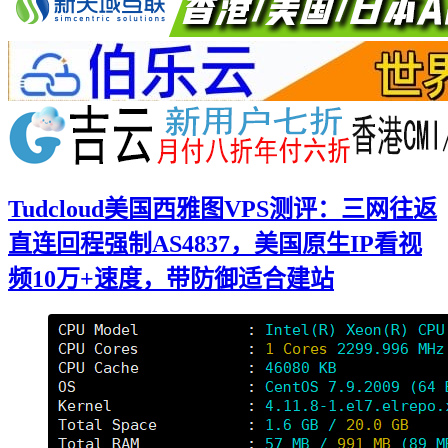
Tudcloud美国西雅图VPS测评：三网往返
直连回程强制AS4837，美国原生IP看视
频10万+速度，带防御适合建站