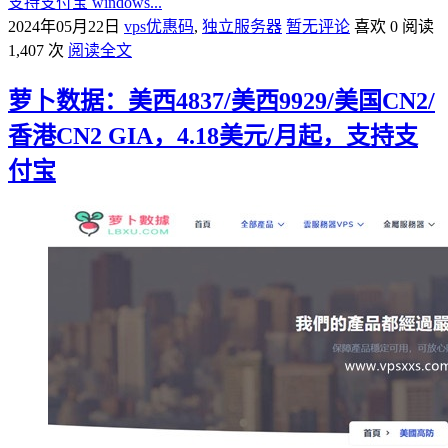
支持支付宝 windows...
2024年05月22日
vps优惠码
,
独立服务器
暂无评论
喜欢 0
阅读
1,407 次
阅读全文
萝卜数据：美西4837/美西9929/美国CN2/
香港CN2 GIA，4.18美元/月起，支持支
付宝