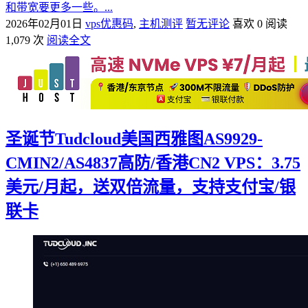
和带宽要更多一些。...
2026年02月01日
vps优惠码
,
主机测评
暂无评论
喜欢 0
阅读
1,079 次
阅读全文
圣诞节Tudcloud美国西雅图AS9929-
CMIN2/AS4837高防/香港CN2 VPS：3.75
美元/月起，送双倍流量，支持支付宝/银
联卡