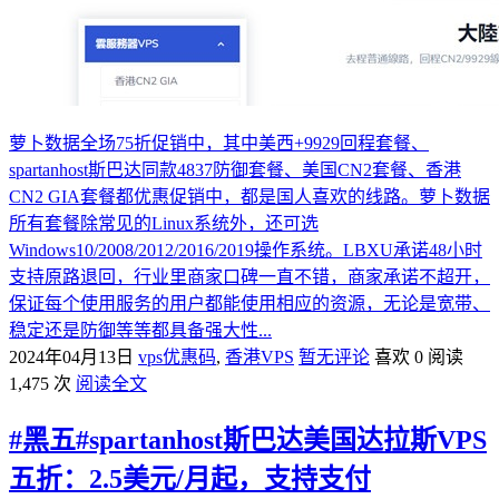
萝卜数据全场75折促销中，其中美西+9929回程套餐、
spartanhost斯巴达同款4837防御套餐、美国CN2套餐、香港
CN2 GIA套餐都优惠促销中，都是国人喜欢的线路。萝卜数据
所有套餐除常见的Linux系统外，还可选
Windows10/2008/2012/2016/2019操作系统。LBXU承诺48小时
支持原路退回，行业里商家口碑一直不错，商家承诺不超开，
保证每个使用服务的用户都能使用相应的资源，无论是宽带、
稳定还是防御等等都具备强大性...
2024年04月13日
vps优惠码
,
香港VPS
暂无评论
喜欢 0
阅读
1,475 次
阅读全文
#黑五#spartanhost斯巴达美国达拉斯VPS
五折：2.5美元/月起，支持支付