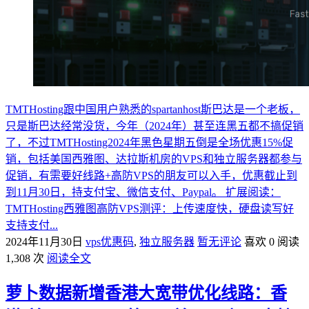
TMTHosting跟中国用户熟悉的spartanhost斯巴达是一个老板，
只是斯巴达经常没货，今年（2024年）甚至连黑五都不搞促销
了，不过TMTHosting2024年黑色星期五倒是全场优惠15%促
销，包括美国西雅图、达拉斯机房的VPS和独立服务器都参与
促销，有需要好线路+高防VPS的朋友可以入手，优惠截止到
到11月30日，持支付宝、微信支付、Paypal。 扩展阅读：
TMTHosting西雅图高防VPS测评：上传速度快，硬盘读写好
支持支付...
2024年11月30日
vps优惠码
,
独立服务器
暂无评论
喜欢 0
阅读
1,308 次
阅读全文
萝卜数据新增香港大宽带优化线路：香