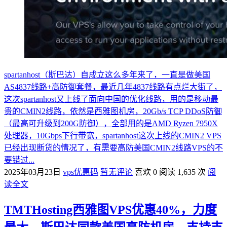
spartanhost（斯巴达）自成立这么多年来了，一直是做美国
AS4837线路+高防御套餐，最近几年4837线路有点烂大街了，
这次spartanhost又上线了面向中国的优化线路，用的是移动最
贵的CMIN2线路，依然是西雅图机房，20Gb/s TCP DDoS防御
（最高可升级到200G防御），全部用的是AMD Ryzen 7950X
处理器，10Gbps下行带宽，spartanhost这次上线的CMIN2 VPS
已经出现断货的情况了，有需要高防美国CMIN2线路VPS的不
要错过...
2025年03月23日
vps优惠码
暂无评论
喜欢 0
阅读 1,635 次
阅
读全文
TMTHosting西雅图VPS优惠40%，力度