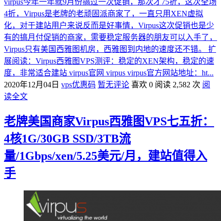
virpus今年一年就9月份搞过一次促销，那次才75折，这次全场
4折，Virpus是老牌的老顽固派商家了，一直只用XEN虚拟
化，对于建站用户来说反而是好事情，Virpus这次促销也是少
有的搞月付促销的商家，需要稳定服务器的朋友可以入手了，
Virpus只有美国西雅图机房，西雅图到内地的速度还不错。 扩
展阅读：Virpus西雅图VPS测评：稳定的XEN架构，稳定的速
度，非常适合建站 virpus官网 virpus virpus官方网站地址：ht...
2020年12月04日
vps优惠码
暂无评论
喜欢 0
阅读 2,582 次
阅
读全文
老牌美国商家Virpus西雅图VPS七五折：
4核1G/30GB SSD/3TB流
量/1Gbps/xen/5.25美元/月，建站值得入
手