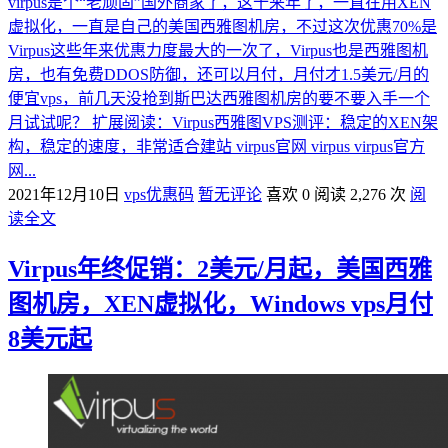
virpus是个“老顽固”国外商家了，这十来年了，一直在用XEN
虚拟化，一直是自己的美国西雅图机房，不过这次优惠70%是
Virpus这些年来优惠力度最大的一次了，Virpus也是西雅图机
房，也有免费DDOS防御，还可以月付，月付才1.5美元/月的
便宜vps，前几天没抢到斯巴达西雅图机房的要不要入手一个
月试试呢？ 扩展阅读：Virpus西雅图VPS测评：稳定的XEN架
构，稳定的速度，非常适合建站 virpus官网 virpus virpus官方
网...
2021年12月10日
vps优惠码
暂无评论
喜欢 0
阅读 2,276 次
阅
读全文
Virpus年终促销：2美元/月起，美国西雅
图机房，XEN虚拟化，Windows vps月付
8美元起