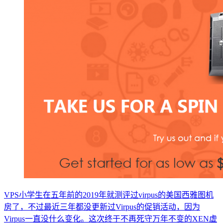
VPS小学生在五年前的2019年就测评过virpus的美国西雅图机
房了，不过最近三年都没更新过Virpus的促销活动，因为
Virpus一直没什么变化。这次终于不再死守万年不变的XEN虚