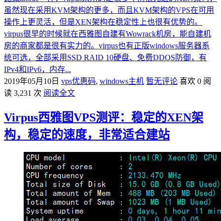
虽然现在采用KVM架构的更多，而且KVM架构的VPS在可用
操作上更灵活，但是XEN架构在稳定性上也很有优势的。
virpus很早的时候就在西雅图自建有Wowrack机房，能自建机
房的商家都是很有实力的。virpus也有正版windows服务器系
统可选，全部采用SSD RAID 10硬盘、免费DDOS防御，有
IPv4和IPv6，内存...
2019年05月10日
vps优惠码
,
windows主机
暂无评论
喜欢 0
阅
读 3,231 次
阅读全文
Virpus西雅图VPS测评：稳定的XEN架
构，稳定的速度，非常适合建站