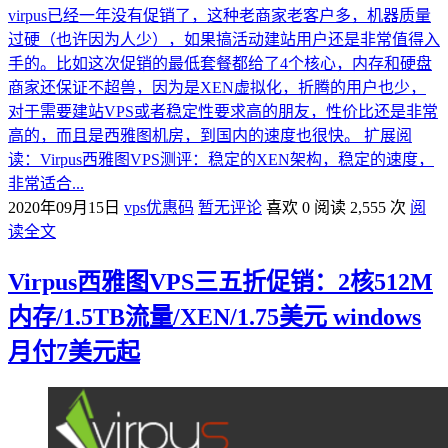
virpus已经一年没有促销了，这种老商家老客户多，机器质量
过硬（也许因为人少），如果搞活动建站用户还是非常值得入
手的。比如这次促销的最低套餐都给了4个核心，内存和硬盘
商家还保证不超兽，因为是XEN虚拟化，折腾的用户也少，
对于需要建站VPS或者稳定性要求高的朋友，性价比还是非常
高的，而且是西雅图机房，到国内的速度也很快。 扩展阅
读：Virpus西雅图VPS测评：稳定的XEN架构，稳定的速度，
非常适合...
2020年09月15日
vps优惠码
暂无评论
喜欢 0
阅读 2,555 次
阅
读全文
Virpus西雅图VPS三五折促销：2核512M
内存/1.5TB流量/XEN/1.75美元 windows
月付7美元起