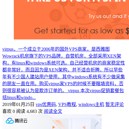
virpus，一个成立于2006年的国外VPS商家，是西雅图
Wowrack机房旗下的VPS品牌，自营机房，全部采用XEN架
构，有linux和windows系统可选。自己经营机房的商家稳定性
都非常好，而且因为是XEN架构，并不适合折腾，所以早些
年有不少国人建站用户使用，其中windows系统有不少做采集
的朋友一直在用。购买virpus家VPS的时候不要瞎填资料，否
则很容易被认为是欺诈订单的。 virpus 本次virpus促销套餐包
括linux和windo...
2019年01月25日
vps优惠码
,
VPS教程
,
windows主机
暂无评论
喜欢 0
阅读 4,683 次
阅读全文