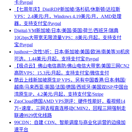
卡/Paypal
【七周年庆】DigiRDP新加坡/洛杉矶/休斯顿/达拉斯
VPS：2.4美元/月，Windows 4.19美元/月，AMD处理
器，支持支付宝/Paypal
Digital-VM新加坡/日本/美国/英国/荷兰/西班牙/瑞典
10Gbps大带宽无限流量VPS：8美元/月起，支持支付
宝/Paypal
justhost一次性5折：日本/新加坡/美国/欧洲/南美等30机房
可选，1.44美元/月起，支持支付宝/Paypal
【极点云】佛山电信高防/佛山电信大带宽/美国三网CN2
高防VPS：15.3元/月起，支持支付宝/微信支付
荫云上线新加坡原生IP VPS，另有中国香港/日本/韩国/
越南/马来西亚/英国/法国/德国/西班牙/美国双ISP/中国台
湾原生IP，4.2美元/月起，支持支付宝/Stripe
ZgoCloud德国AMD VPS测评：硬件性能好，看视频14
万+速度，三网去程直连移动CMIN2，回程三网强制走
联通9929优化线路
99CDN：自建 CDN、智能调度与商业化运营的边缘加
速平台