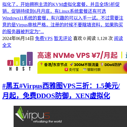
拟化了，开始拥抱主流的KVM虚拟化套餐，并且全场5折促
销，促销持续到6月月底，有Linux系统套餐还有可选
Windows11系统的套餐，有兴趣的可以入手一试。不过需要注
意的是Virpus审核严格，注册的时候不要瞎填资料，如果购买
的服务器被判定为“...
2024年06月14日
免费VPS
暂无评论
喜欢 0
阅读 1,128 次
阅读
全文
#黑五#Virpus西雅图VPS三折：1.5美元/
月起，免费DDOS防御，XEN虚拟化