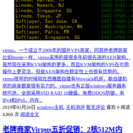
virpus，一个成立于2006年的国外VPS商家，同其他老牌商家
比如linode一样，virpus采用的是很多年前很先进的XEN架构，
虽然现在采用KVM架构的更多，而且KVM架构的VPS在可用
操作上更灵活，但是XEN架构在稳定性上也很有优势的。
virpus很早的时候就在西雅图自建有Wowrack机房，能自建机
房的商家都是很有实力的。virpus也有正版windows服务器系
统可选，全部采用SSD RAID 10硬盘、免费DDOS防御，有
IPv4和IPv6，内存...
2019年01月26日
windows主机
,
主机测评
暂无评论
喜欢 0
阅读
4,860 次
阅读全文
老牌商家Virpus五折促销：2核512M内