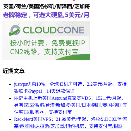
近期文章
justvps优惠10%，全球43机房可选，2.2美元/月起，支持
银联卡/Paypal，14天退款保证
丽萨主机上新美国Astound真家宽VDS：152.1元/月起，
另有双ISP香港/台湾/新加坡/美国/日本/韩国/英国/德国等
住宅TK服务器，支持支付宝
RackNerd美国VPS：21.99美元/年起，洛杉矶DC03/圣何
塞/西雅图/达拉斯/芝加哥/纽约机房，支持支付宝/银联