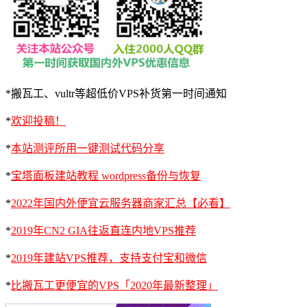
*搬瓦工、vultr等超低价VPS补货第一时间通知
*
欢迎投稿！
*
本站测评所用一键测试代码分享
*
宝塔面板建站教程 wordpress备份与恢复
*
2022年国内外便宜云服务器商家汇总【必看】
*
2019年CN2 GIA往返直连内地VPS推荐
*
2019年建站VPS推荐，支持支付宝和微信
*
比搬瓦工更便宜的VPS「2020年最新整理」