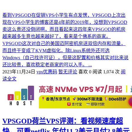
看到VPSGOD在促销VPS小学生有点发愣，VPSGOD上次出
现在VPS小学生的博客还是4年前的2019年，没想到VPSGOD
卖这么贵还没倒闭啊，而且看起来这四年来VPSGOD的机房
越来越多生意也越来越好了，看来是个佛系的商家。
VPSGOD这次对自己的美国迈阿密机房送双倍内存和流量，
而且终于变成了KVM虚拟化，除Linux系统外还可选
Windows（自己找许可证），但是这配置和价格其实对比来说
还比较贵，喜欢稳定老商家的可以入手。 ...
2023年11月24日
vps优惠码
暂无评论
喜欢 0
阅读 1,074 次
阅
读全文
VPSGOD荷兰VPS评测：看视频速度超
快，可看netflix 年付11.2美元月付2.8美元