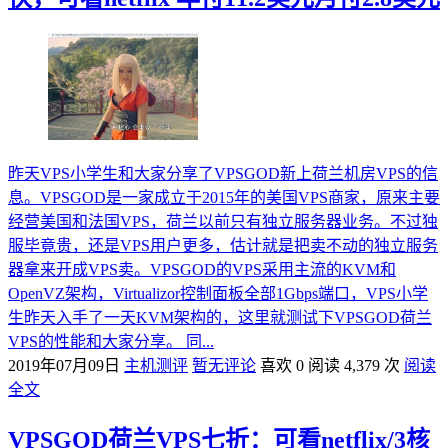
昨天VPS小学生和大家分享了VPSGOD新上荷兰机房VPS的信
息。VPSGOD是一家成立于2015年的美国VPS商家，原来主要
经营美国和法国VPS，荷兰以前只有独立服务器业务。不过独
服毕竟贵，还是VPS用户更多，估计就是把卖不动的独立服务
器拿来开成VPS卖。VPSGOD的VPS采用主流的KVM和
OpenVZ架构，Virtualizor控制面板全部1Gbps端口，VPS小学
生昨天入手了一天KVM架构的，这里就测试下VPSGOD荷兰
VPS的性能和大家分享。 同...
2019年07月09日
主机测评
暂无评论
喜欢 0
阅读 4,379 次
阅读
全文
VPSGOD荷兰VPS七折：可看netflix/3核