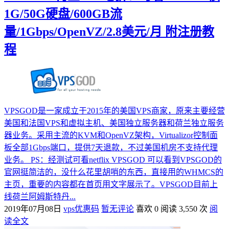
1G/50G硬盘/600GB流
量/1Gbps/OpenVZ/2.8美元/月 附注册教
程
VPSGOD是一家成立于2015年的美国VPS商家，原来主要经营
美国和法国VPS和虚拟主机、美国独立服务器和荷兰独立服务
器业务。采用主流的KVM和OpenVZ架构，Virtualizor控制面
板全部1Gbps端口，提供7天退款，不过美国机房不支持代理
业务。 PS：经测试可看netflix VPSGOD 可以看到VPSGOD的
官网挺简洁的，没什么花里胡哨的东西，直接用的WHMCS的
主页，重要的内容都在首页用文字展示了。VPSGOD目前上
线荷兰阿姆斯特丹...
2019年07月08日
vps优惠码
暂无评论
喜欢 0
阅读 3,550 次
阅
读全文