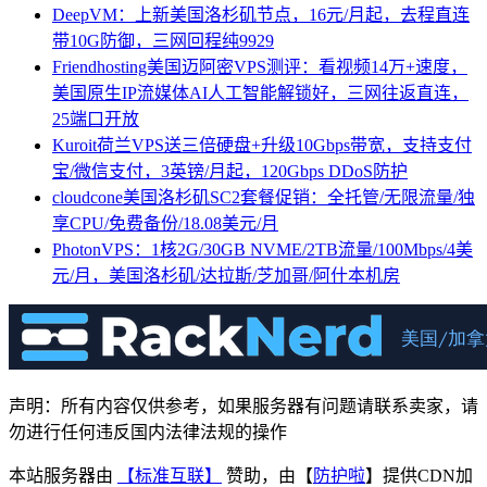
DeepVM：上新美国洛杉矶节点，16元/月起，去程直连
带10G防御，三网回程纯9929
Friendhosting美国迈阿密VPS测评：看视频14万+速度，
美国原生IP流媒体AI人工智能解锁好，三网往返直连，
25端口开放
Kuroit荷兰VPS送三倍硬盘+升级10Gbps带宽，支持支付
宝/微信支付，3英镑/月起，120Gbps DDoS防护
cloudcone美国洛杉矶SC2套餐促销：全托管/无限流量/独
享CPU/免费备份/18.08美元/月
PhotonVPS：1核2G/30GB NVME/2TB流量/100Mbps/4美
元/月，美国洛杉矶/达拉斯/芝加哥/阿什本机房
声明：所有内容仅供参考，如果服务器有问题请联系卖家，请
勿进行任何违反国内法律法规的操作
本站服务器由
【标准互联】
赞助，由【
防护啦
】提供CDN加