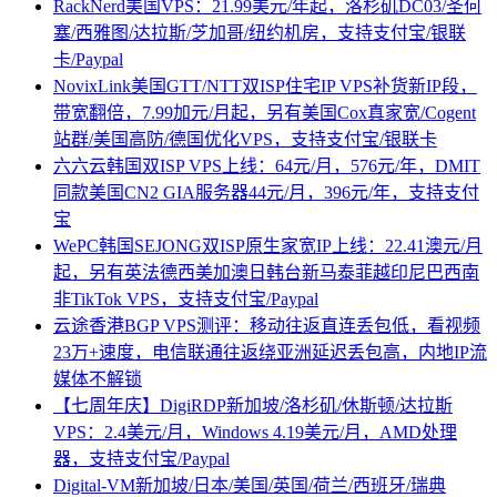
RackNerd美国VPS：21.99美元/年起，洛杉矶DC03/圣何
塞/西雅图/达拉斯/芝加哥/纽约机房，支持支付宝/银联
卡/Paypal
NovixLink美国GTT/NTT双ISP住宅IP VPS补货新IP段，
带宽翻倍，7.99加元/月起，另有美国Cox真家宽/Cogent
站群/美国高防/德国优化VPS，支持支付宝/银联卡
六六云韩国双ISP VPS上线：64元/月，576元/年，DMIT
同款美国CN2 GIA服务器44元/月，396元/年，支持支付
宝
WePC韩国SEJONG双ISP原生家宽IP上线：22.41澳元/月
起，另有英法德西美加澳日韩台新马泰菲越印尼巴西南
非TikTok VPS，支持支付宝/Paypal
云途香港BGP VPS测评：移动往返直连丢包低，看视频
23万+速度，电信联通往返绕亚洲延迟丢包高，内地IP流
媒体不解锁
【七周年庆】DigiRDP新加坡/洛杉矶/休斯顿/达拉斯
VPS：2.4美元/月，Windows 4.19美元/月，AMD处理
器，支持支付宝/Paypal
Digital-VM新加坡/日本/美国/英国/荷兰/西班牙/瑞典