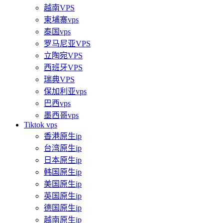
越南VPS
柬埔寨vps
泰国vps
罗马尼亚VPS
立陶宛VPS
西班牙VPS
瑞典VPS
保加利亚vps
巴西vps
墨西哥vps
Tiktok vps
香港原生ip
台湾原生ip
日本原生ip
韩国原生ip
美国原生ip
英国原生ip
德国原生ip
越南原生ip