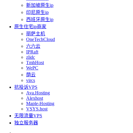
新加坡原生ip
印尼原生ip
西班牙原生ip
原生住宅ip商家
丽萨主机
OneTechCloud
六六云
IPRaft
zlidc
TmhHost
WePC
荫云
vircs
抗投诉VPS
Ava.Hosting
Alexhost
Maple-Hosting
VSYS.host
无限流量VPS
独立服务器