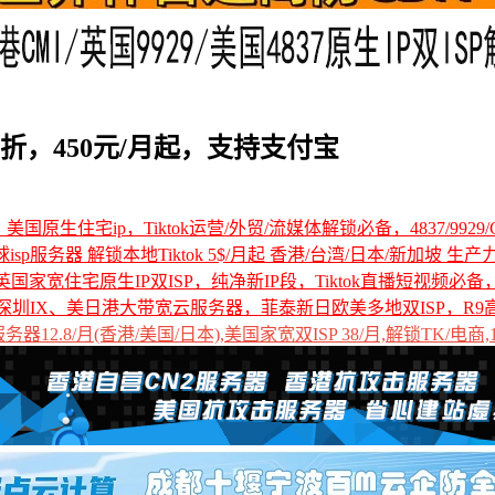
折，450元/月起，支持支付宝
国原生住宅ip，Tiktok运营/外贸/流媒体解锁必备，4837/9929/C
全球isp服务器 解锁本地Tiktok 5$/月起 香港/台湾/日本/新加坡 生产
国家宽住宅原生IP双ISP，纯净新IP段，Tiktok直播短视频必
深圳IX、美日港大带宽云服务器，菲泰新日欧美多地双ISP，R9
12.8/月(香港/美国/日本),美国家宽双ISP 38/月,解锁TK/电商,1