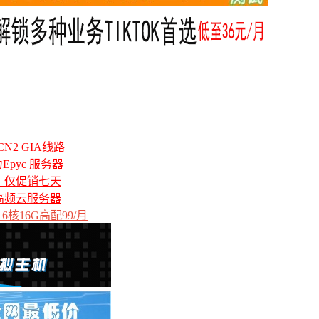
N2 GIA线路
力Epyc 服务器
备，仅促销七天
高频云服务器
6核16G高配99/月