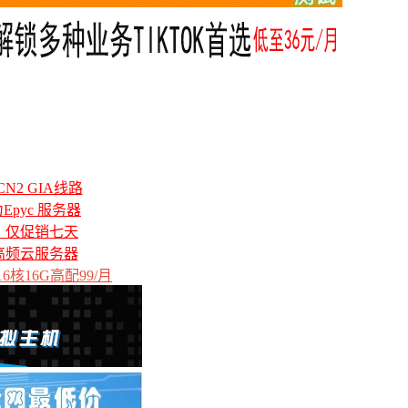
N2 GIA线路
力Epyc 服务器
备，仅促销七天
高频云服务器
6核16G高配99/月