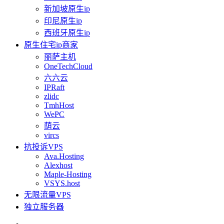
新加坡原生ip
印尼原生ip
西班牙原生ip
原生住宅ip商家
丽萨主机
OneTechCloud
六六云
IPRaft
zlidc
TmhHost
WePC
荫云
vircs
抗投诉VPS
Ava.Hosting
Alexhost
Maple-Hosting
VSYS.host
无限流量VPS
独立服务器