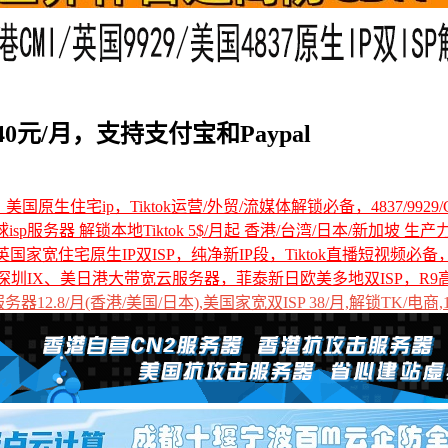
元/月，支持支付宝和Paypal
国原生住宅ip，Tiktok运营/外贸/流媒体解锁必备，4837/9929/C
全球isp服务器 解锁本地Tiktok 5$/月起 香港/台湾/日本/新加坡 生产
国家宽住宅原生IP双ISP，纯净新IP段，Tiktok直播短视频必
深圳IX、美日港大带宽云服务器，菲泰新日欧美多地双ISP，R9
12.8/月(香港/美国/日本),美国家宽双ISP 38/月,解锁TK/电商,1