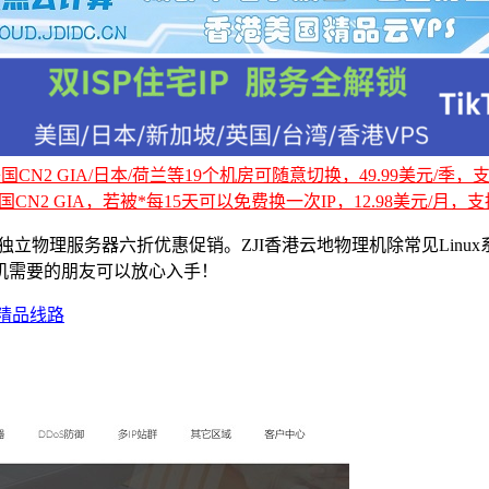
CN2 GIA/日本/荷兰等19个机房可随意切换，49.99美元/季，支持
国CN2 GIA，若被*每15天可以免费换一次IP，12.98美元/月，支持
服务器六折优惠促销。ZJI香港云地物理机除常见Linux系统外，还可选
物理机需要的朋友可以放心入手！
同精品线路