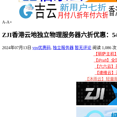
A-
A+
ZJI香港云地独立物理服务器六折优惠：540
2024年07月13日
vps优惠码
,
独立服务器
暂无评论
阅读 1,086 次
【丽萨主机】美
【iPraft】
【六六云】英
【速维云】
【沐雨云】轻量服务器