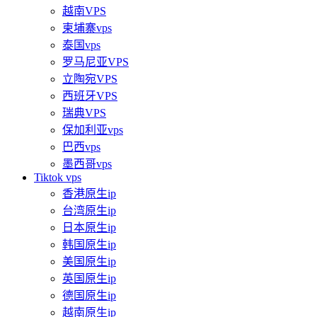
越南VPS
柬埔寨vps
泰国vps
罗马尼亚VPS
立陶宛VPS
西班牙VPS
瑞典VPS
保加利亚vps
巴西vps
墨西哥vps
Tiktok vps
香港原生ip
台湾原生ip
日本原生ip
韩国原生ip
美国原生ip
英国原生ip
德国原生ip
越南原生ip