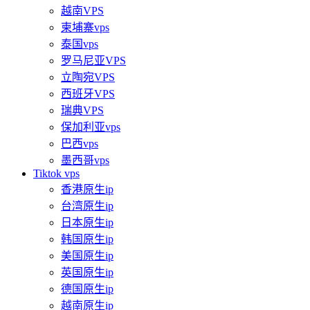
越南VPS
柬埔寨vps
泰国vps
罗马尼亚VPS
立陶宛VPS
西班牙VPS
瑞典VPS
保加利亚vps
巴西vps
墨西哥vps
Tiktok vps
香港原生ip
台湾原生ip
日本原生ip
韩国原生ip
美国原生ip
英国原生ip
德国原生ip
越南原生ip