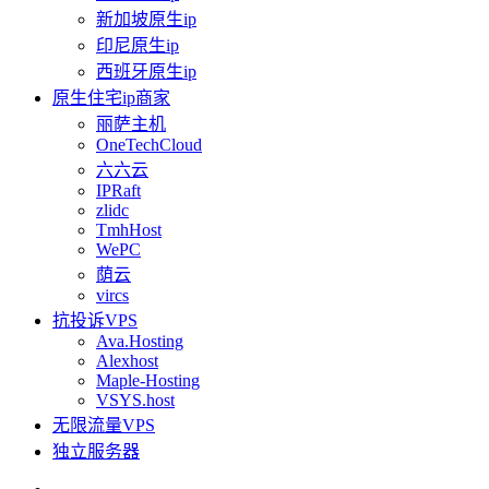
新加坡原生ip
印尼原生ip
西班牙原生ip
原生住宅ip商家
丽萨主机
OneTechCloud
六六云
IPRaft
zlidc
TmhHost
WePC
荫云
vircs
抗投诉VPS
Ava.Hosting
Alexhost
Maple-Hosting
VSYS.host
无限流量VPS
独立服务器