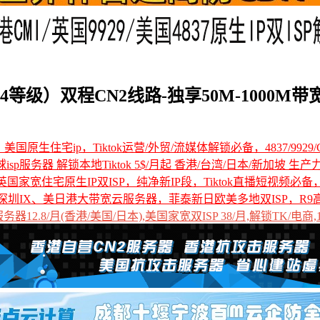
4等级）双程CN2线路-独享50M-1000M带
国原生住宅ip，Tiktok运营/外贸/流媒体解锁必备，4837/9929/C
全球isp服务器 解锁本地Tiktok 5$/月起 香港/台湾/日本/新加坡 生产
国家宽住宅原生IP双ISP，纯净新IP段，Tiktok直播短视频必
深圳IX、美日港大带宽云服务器，菲泰新日欧美多地双ISP，R9
12.8/月(香港/美国/日本),美国家宽双ISP 38/月,解锁TK/电商,1