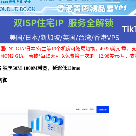
CN2 GIA/日本/荷兰等19个机房可随意切换，49.99美元/季，支持
国CN2 GIA，若被*每15天可以免费换一次IP，12.98美元/月，支持
独享50M-1000M带宽，延迟低130ms
S防御