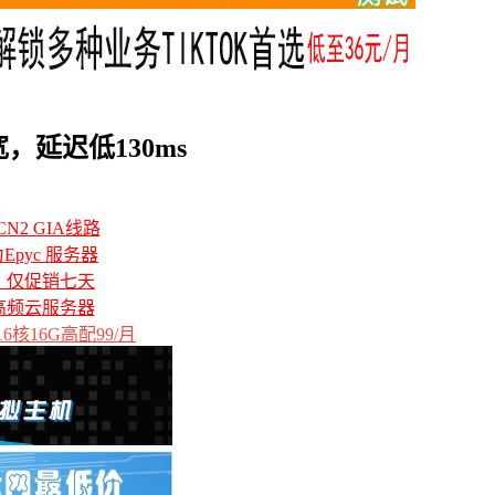
宽，延迟低130ms
N2 GIA线路
力Epyc 服务器
备，仅促销七天
高频云服务器
6核16G高配99/月