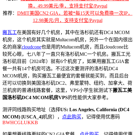
换，49.99美元/季，支持支付宝/Paypal
推荐：
DMIT美国CN2 GIA，若被*每15天可以免费换一次IP，
12.98美元/月，支持支付宝/Paypal
搬瓦工
在美国有好几个机房，其中在洛杉矶还有DC4 MCOM
机房，这个机房其实就是Multacom机房，另外一个在国内很出
名的商家
cloudcone
也是用的Multacom机房，而且cloudcone比
较死心眼，七八年了一直只有洛杉矶MC一个机房。搬瓦工光
洛杉矶目前（2024年）就有6个机房了，如果用搬瓦工GIA套
餐一共有14个机房可选。不过这次要测评的洛杉矶DC4
MCOM机房，购买搬瓦工最便宜的套餐就能买到，而且后台
还可以切换到美国洛杉矶DC2、弗里蒙特、纽约、加拿大、荷
兰机房的普通线路套餐，这里，VPS小学生就测试下
搬瓦工美
国洛杉矶DC4 MCOM机房VPS
的性能供大家参考。
测评同线路购买地址（选择
US: Los Angeles, California (DC4
MCOM) [USCA_4]
机房），
点此购买
，记得使用优惠码
BWHCGLUKKB
如果想要线路更好的CN2 GIA套餐，
点此购买
，记得使用优惠