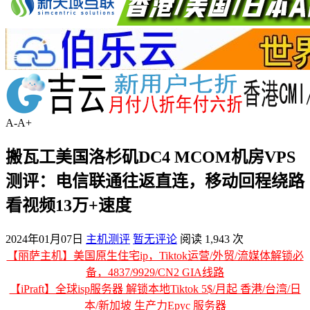
A-
A+
搬瓦工美国洛杉矶DC4 MCOM机房VPS
测评：电信联通往返直连，移动回程绕路
看视频13万+速度
2024年01月07日
主机测评
暂无评论
阅读 1,943 次
【丽萨主机】美国原生住宅ip，Tiktok运营/外贸/流媒体解锁必
备，4837/9929/CN2 GIA线路
【iPraft】全球isp服务器 解锁本地Tiktok 5$/月起 香港/台湾/日
本/新加坡 生产力Epyc 服务器