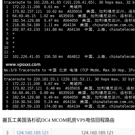
搬瓦工美国洛杉矶DC4 MCOM机房VPS电信回程路由