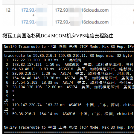
搬瓦工美国洛杉矶DC4 MCOM机房VPS电信去程路由