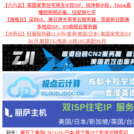
【六六云】英国家宽住宅原生IP双ISP，纯净新IP段，Tiktok直
播短视频必备，仅促销七天
【速维云】深圳IX、美日港大带宽云服务器，菲泰新日欧美
多地双ISP，R9高频云服务器
【沐雨云】轻量服务器12.8/月(香港/美国/日本),美国家宽双ISP
38/月,解锁TK/电商,16核16G高配99/月
站长：
搬瓦工美国CN2 GIA/日本/荷兰等19个机房可随意切