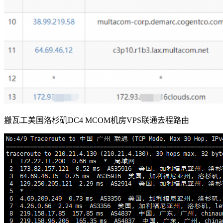
搬瓦工美国洛杉矶DC4 MCOM机房VPS联通去程路由