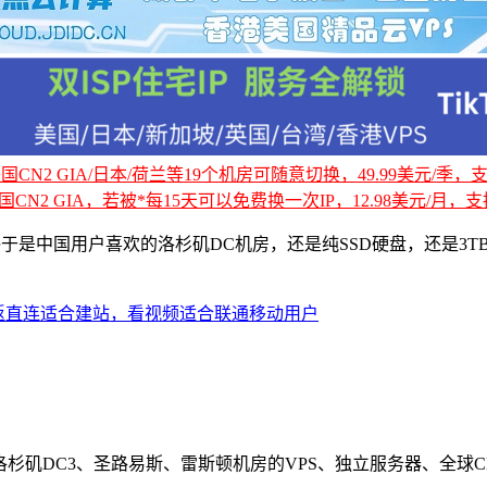
CN2 GIA/日本/荷兰等19个机房可随意切换，49.99美元/季，支持
国CN2 GIA，若被*每15天可以免费换一次IP，12.98美元/月，支持
，终于是中国用户喜欢的洛杉矶DC机房，还是纯SSD硬盘，还是3TB
！
三网往返直连适合建站，看视频适合联通移动用户
DC2、洛杉矶DC3、圣路易斯、雷斯顿机房的VPS、独立服务器、全球