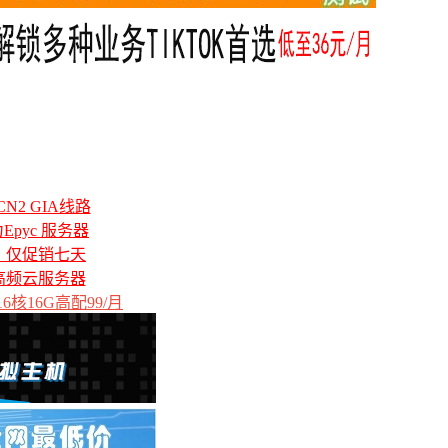
N2 GIA线路
力Epyc 服务器
备，仅促销七天
高频云服务器
6核16G高配99/月