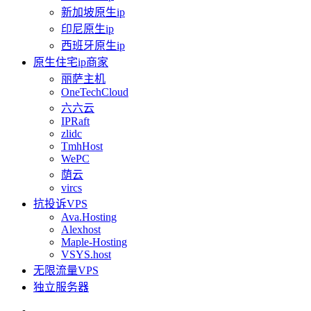
新加坡原生ip
印尼原生ip
西班牙原生ip
原生住宅ip商家
丽萨主机
OneTechCloud
六六云
IPRaft
zlidc
TmhHost
WePC
荫云
vircs
抗投诉VPS
Ava.Hosting
Alexhost
Maple-Hosting
VSYS.host
无限流量VPS
独立服务器