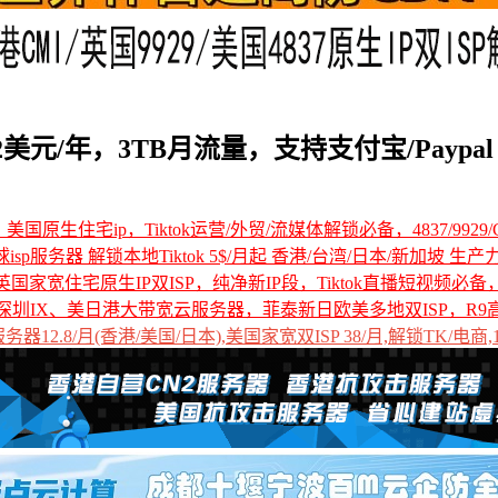
.12美元/年，3TB月流量，支持支付宝/Paypal
国原生住宅ip，Tiktok运营/外贸/流媒体解锁必备，4837/9929/C
全球isp服务器 解锁本地Tiktok 5$/月起 香港/台湾/日本/新加坡 生产
国家宽住宅原生IP双ISP，纯净新IP段，Tiktok直播短视频必
深圳IX、美日港大带宽云服务器，菲泰新日欧美多地双ISP，R9
12.8/月(香港/美国/日本),美国家宽双ISP 38/月,解锁TK/电商,1