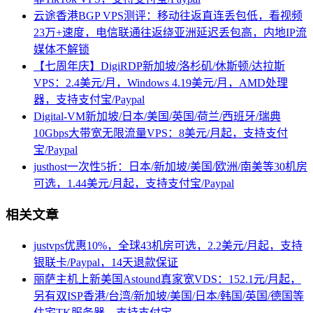
云途香港BGP VPS测评：移动往返直连丢包低，看视频
23万+速度，电信联通往返绕亚洲延迟丢包高，内地IP流
媒体不解锁
【七周年庆】DigiRDP新加坡/洛杉矶/休斯顿/达拉斯
VPS：2.4美元/月，Windows 4.19美元/月，AMD处理
器，支持支付宝/Paypal
Digital-VM新加坡/日本/美国/英国/荷兰/西班牙/瑞典
10Gbps大带宽无限流量VPS：8美元/月起，支持支付
宝/Paypal
justhost一次性5折：日本/新加坡/美国/欧洲/南美等30机房
可选，1.44美元/月起，支持支付宝/Paypal
相关文章
justvps优惠10%，全球43机房可选，2.2美元/月起，支持
银联卡/Paypal，14天退款保证
丽萨主机上新美国Astound真家宽VDS：152.1元/月起，
另有双ISP香港/台湾/新加坡/美国/日本/韩国/英国/德国等
住宅TK服务器，支持支付宝