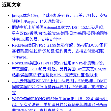
近期文章
justvps优惠10%，全球43机房可选，2.2美元/月起，支持
银联卡/Paypal，14天退款保证
丽萨主机上新美国Astound真家宽VDS：152.1元/月起，
另有双ISP香港/台湾/新加坡/美国/日本/韩国/英国/德国等
住宅TK服务器，支持支付宝
RackNerd美国VPS：21.99美元/年起，洛杉矶DC03/圣何
塞/西雅图/达拉斯/芝加哥/纽约机房，支持支付宝/银联
卡/Paypal
NovixLink美国GTT/NTT双ISP住宅IP VPS补货新IP段，
带宽翻倍，7.99加元/月起，另有美国Cox真家宽/Cogent
站群/美国高防/德国优化VPS，支持支付宝/银联卡
六六云韩国双ISP VPS上线：64元/月，576元/年，DMIT
同款美国CN2 GIA服务器44元/月，396元/年，支持支付
宝
WePC韩国SEJONG双ISP原生家宽IP上线：22.41澳元/月
起，另有英法德西美加澳日韩台新马泰菲越印尼巴西南
非TikTok VPS，支持支付宝/Paypal