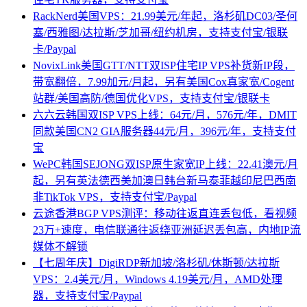
RackNerd美国VPS：21.99美元/年起，洛杉矶DC03/圣何
塞/西雅图/达拉斯/芝加哥/纽约机房，支持支付宝/银联
卡/Paypal
NovixLink美国GTT/NTT双ISP住宅IP VPS补货新IP段，
带宽翻倍，7.99加元/月起，另有美国Cox真家宽/Cogent
站群/美国高防/德国优化VPS，支持支付宝/银联卡
六六云韩国双ISP VPS上线：64元/月，576元/年，DMIT
同款美国CN2 GIA服务器44元/月，396元/年，支持支付
宝
WePC韩国SEJONG双ISP原生家宽IP上线：22.41澳元/月
起，另有英法德西美加澳日韩台新马泰菲越印尼巴西南
非TikTok VPS，支持支付宝/Paypal
云途香港BGP VPS测评：移动往返直连丢包低，看视频
23万+速度，电信联通往返绕亚洲延迟丢包高，内地IP流
媒体不解锁
【七周年庆】DigiRDP新加坡/洛杉矶/休斯顿/达拉斯
VPS：2.4美元/月，Windows 4.19美元/月，AMD处理
器，支持支付宝/Paypal