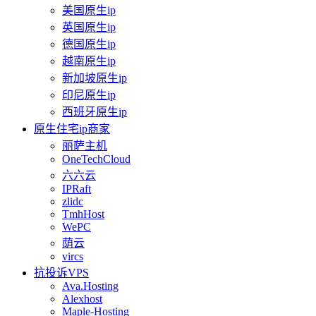
美国原生ip
英国原生ip
德国原生ip
越南原生ip
新加坡原生ip
印尼原生ip
西班牙原生ip
原生住宅ip商家
丽萨主机
OneTechCloud
六六云
IPRaft
zlidc
TmhHost
WePC
荫云
vircs
抗投诉VPS
Ava.Hosting
Alexhost
Maple-Hosting