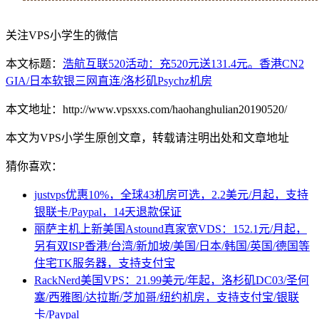
关注VPS小学生的微信
本文标题：
浩航互联520活动：充520元送131.4元。香港CN2
GIA/日本软银三网直连/洛杉矶Psychz机房
本文地址：http://www.vpsxxs.com/haohanghulian20190520/
本文为VPS小学生原创文章，转载请注明出处和文章地址
猜你喜欢：
justvps优惠10%，全球43机房可选，2.2美元/月起，支持
银联卡/Paypal，14天退款保证
丽萨主机上新美国Astound真家宽VDS：152.1元/月起，
另有双ISP香港/台湾/新加坡/美国/日本/韩国/英国/德国等
住宅TK服务器，支持支付宝
RackNerd美国VPS：21.99美元/年起，洛杉矶DC03/圣何
塞/西雅图/达拉斯/芝加哥/纽约机房，支持支付宝/银联
卡/Paypal