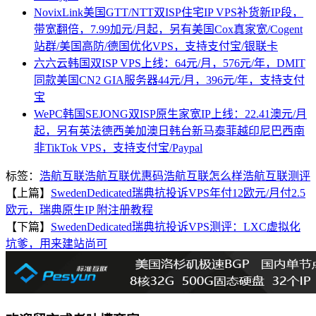
NovixLink美国GTT/NTT双ISP住宅IP VPS补货新IP段，
带宽翻倍，7.99加元/月起，另有美国Cox真家宽/Cogent
站群/美国高防/德国优化VPS，支持支付宝/银联卡
六六云韩国双ISP VPS上线：64元/月，576元/年，DMIT
同款美国CN2 GIA服务器44元/月，396元/年，支持支付
宝
WePC韩国SEJONG双ISP原生家宽IP上线：22.41澳元/月
起，另有英法德西美加澳日韩台新马泰菲越印尼巴西南
非TikTok VPS，支持支付宝/Paypal
标签：
浩航互联
浩航互联优惠码
浩航互联怎么样
浩航互联测评
【上篇】
SwedenDedicated瑞典抗投诉VPS年付12欧元/月付2.5
欧元，瑞典原生IP 附注册教程
【下篇】
SwedenDedicated瑞典抗投诉VPS测评：LXC虚拟化
坑爹，用来建站尚可