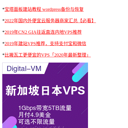
*
宝塔面板建站教程 wordpress备份与恢复
*
2022年国内外便宜云服务器商家汇总【必看】
*
2019年CN2 GIA往返直连内地VPS推荐
*
2019年建站VPS推荐，支持支付宝和微信
*
比搬瓦工更便宜的VPS「2020年最新整理」