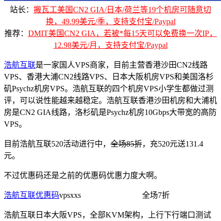
站长：
搬瓦工美国CN2 GIA/日本/荷兰等19个机房可随意切
换，49.99美元/季，支持支付宝/Paypal
推荐：
DMIT美国CN2 GIA，若被*每15天可以免费换一次IP，
12.98美元/月，支持支付宝/Paypal
浩航互联
是一家国人VPS商家，目前主营香港沙田CN2线路
VPS、香港大浦CN2线路VPS、日本大阪机房VPS和美国洛杉
矶Psychz机房VPS。浩航互联的四个机房VPS小学生都做过测
评，可以说性能越来越稳定。浩航互联香港沙田机房和大浦机
房是CN2 GIA线路，洛杉矶是Psychz机房10Gbps大带宽的高防
VPS。
目前浩航互联520活动进行中，
全场85折
，充520元送131.4
元。
不过优惠码还是之前的优惠码优惠力度大啊。
浩航互联优惠码
vpsxxs 全场7折
浩航互联日本大阪VPS，全部KVM架构，上行下行端口测试