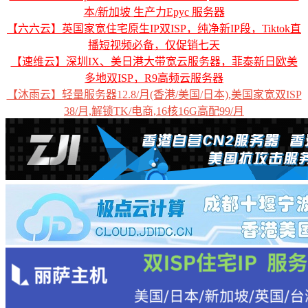
本/新加坡 生产力Epyc 服务器
【六六云】英国家宽住宅原生IP双ISP，纯净新IP段，Tiktok直
播短视频必备，仅促销七天
【速维云】深圳IX、美日港大带宽云服务器，菲泰新日欧美
多地双ISP，R9高频云服务器
【沐雨云】轻量服务器12.8/月(香港/美国/日本),美国家宽双ISP
38/月,解锁TK/电商,16核16G高配99/月