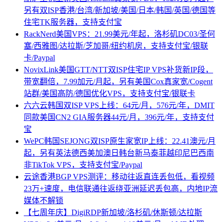
另有双ISP香港/台湾/新加坡/美国/日本/韩国/英国/德国等
住宅TK服务器，支持支付宝
RackNerd美国VPS：21.99美元/年起，洛杉矶DC03/圣何
塞/西雅图/达拉斯/芝加哥/纽约机房，支持支付宝/银联
卡/Paypal
NovixLink美国GTT/NTT双ISP住宅IP VPS补货新IP段，
带宽翻倍，7.99加元/月起，另有美国Cox真家宽/Cogent
站群/美国高防/德国优化VPS，支持支付宝/银联卡
六六云韩国双ISP VPS上线：64元/月，576元/年，DMIT
同款美国CN2 GIA服务器44元/月，396元/年，支持支付
宝
WePC韩国SEJONG双ISP原生家宽IP上线：22.41澳元/月
起，另有英法德西美加澳日韩台新马泰菲越印尼巴西南
非TikTok VPS，支持支付宝/Paypal
云途香港BGP VPS测评：移动往返直连丢包低，看视频
23万+速度，电信联通往返绕亚洲延迟丢包高，内地IP流
媒体不解锁
【七周年庆】DigiRDP新加坡/洛杉矶/休斯顿/达拉斯