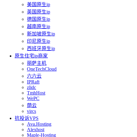
美国原生ip
英国原生ip
德国原生ip
越南原生ip
新加坡原生ip
印尼原生ip
西班牙原生ip
原生住宅ip商家
丽萨主机
OneTechCloud
六六云
IPRaft
zlidc
TmhHost
WePC
荫云
vircs
抗投诉VPS
Ava.Hosting
Alexhost
Maple-Hosting