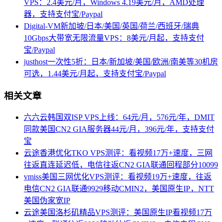
VPS：2.4美元/月，Windows 4.19美元/月，AMD处理
器，支持支付宝/Paypal
Digital-VM新加坡/日本/美国/英国/荷兰/西班牙/瑞典
10Gbps大带宽无限流量VPS：8美元/月起，支持支付
宝/Paypal
justhost一次性5折：日本/新加坡/美国/欧洲/南美等30机房
可选，1.44美元/月起，支持支付宝/Paypal
相关文章
六六云韩国双ISP VPS上线：64元/月，576元/年，DMIT
同款美国CN2 GIA服务器44元/月，396元/年，支持支付
宝
云途香港优化TKO VPS测评：看视频17万+速度，三网
往返直连延迟低，电信往返CN2 GIA联通回程部分10099
vmiss美国三网优化VPS测评：看视频19万+速度，往返
电信CN2 GIA联通9929移动CMIN2，美国原生IP，NTT
美国伪家宽IP
云途美国洛杉矶精品VPS测评：美国原生IP看视频17万