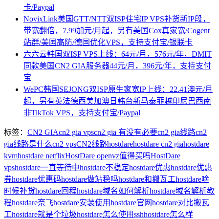
卡/Paypal
NovixLink美国GTT/NTT双ISP住宅IP VPS补货新IP段，
带宽翻倍，7.99加元/月起，另有美国Cox真家宽/Cogent
站群/美国高防/德国优化VPS，支持支付宝/银联卡
六六云韩国双ISP VPS上线：64元/月，576元/年，DMIT
同款美国CN2 GIA服务器44元/月，396元/年，支持支付
宝
WePC韩国SEJONG双ISP原生家宽IP上线：22.41澳元/月
起，另有英法德西美加澳日韩台新马泰菲越印尼巴西南
非TikTok VPS，支持支付宝/Paypal
标签：
CN2 GIA
cn2 gia vps
cn2 gia 有没有必要
cn2 gia线路
cn2
gia线路是什么
cn2 vps
CN2线路
hostdare
hostdare cn2 gia
hostdare
kvm
hostdare netflix
HostDare openvz值得买吗
HostDare
vps
hostdare一直等待中
hostdare不稳定
hostdare优惠
hostdare优惠
券
hostdare优惠码
hostdare做站稳吗
hostdare和搬瓦工
hostdare啥
时候补货
hostdare回程
hostdare域名如何解析
hostdare域名解析教
程
hostdare奈飞
hostdare安装使用
hostdare官网
hostdare对比搬瓦
工
hostdare就是个垃圾
hostdare怎么使用ssh
hostdare怎么样