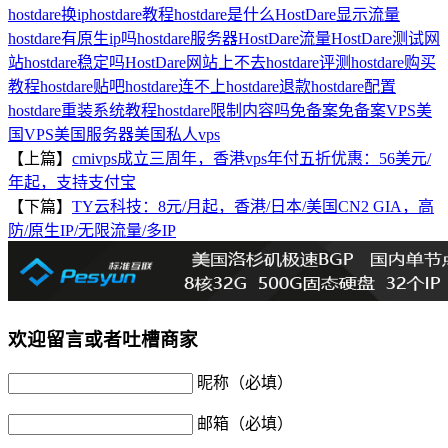
hostdare换ip
hostdare教程
hostdare是什么
HostDare显示流量
hostdare有原生ip吗
hostdare服务器
HostDare流量
HostDare测试网
站
hostdare稳定吗
HostDare网站上不去
hostdare评测
hostdare购买
教程
hostdare贴吧
hostdare连不上
hostdare退款
hostdare配置
hostdare重装系统教程
hostdare限制内容吗
免备案
免备案VPS
美
国VPS
美国服务器
美国私人vps
【上篇】
cmivps成立三周年，香港vps年付五折优惠：56美元/
年起，支持支付宝
【下篇】
TY云科技：8元/月起，香港/日本/美国CN2 GIA，高
防/原生IP/无限流量/多IP
欢迎留言或者吐槽商家
昵称（必填）
邮箱（必填）