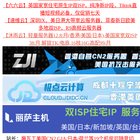
【六六云】英国家宽住宅原生IP双ISP，纯净新IP段，Tiktok直
播短视频必备，仅促销七天
【速维云】深圳IX、美日港大带宽云服务器，菲泰新日欧美
多地双ISP，R9高频云服务器
【沐雨云】轻量服务器12.8/月(香港/美国/日本),美国家宽双ISP
38/月,解锁TK/电商,16核16G高配99/月
站长：
搬瓦工美国CN2 GIA/日本/荷兰等19个机房可随意切