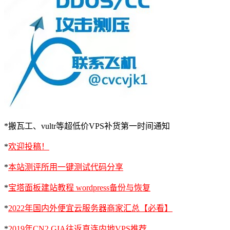
*搬瓦工、vultr等超低价VPS补货第一时间通知
*
欢迎投稿！
*
本站测评所用一键测试代码分享
*
宝塔面板建站教程 wordpress备份与恢复
*
2022年国内外便宜云服务器商家汇总【必看】
*
2019年CN2 GIA往返直连内地VPS推荐