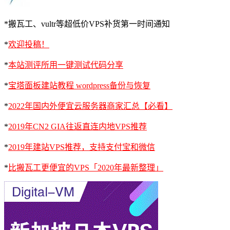
*搬瓦工、vultr等超低价VPS补货第一时间通知
*
欢迎投稿！
*
本站测评所用一键测试代码分享
*
宝塔面板建站教程 wordpress备份与恢复
*
2022年国内外便宜云服务器商家汇总【必看】
*
2019年CN2 GIA往返直连内地VPS推荐
*
2019年建站VPS推荐，支持支付宝和微信
*
比搬瓦工更便宜的VPS「2020年最新整理」