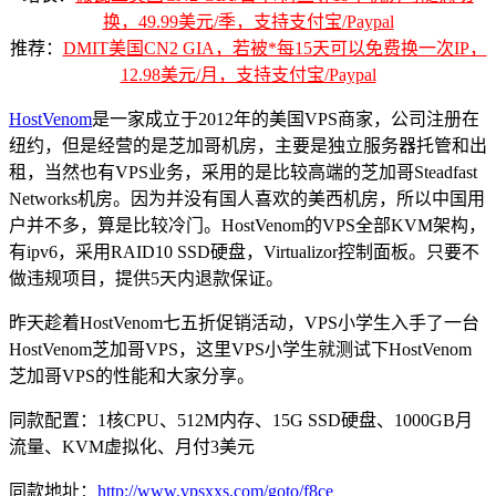
换，49.99美元/季，支持支付宝/Paypal
推荐：
DMIT美国CN2 GIA，若被*每15天可以免费换一次IP，
12.98美元/月，支持支付宝/Paypal
HostVenom
是一家成立于2012年的美国VPS商家，公司注册在
纽约，但是经营的是芝加哥机房，主要是独立服务器托管和出
租，当然也有VPS业务，采用的是比较高端的芝加哥Steadfast
Networks机房。因为并没有国人喜欢的美西机房，所以中国用
户并不多，算是比较冷门。HostVenom的VPS全部KVM架构，
有ipv6，采用RAID10 SSD硬盘，Virtualizor控制面板。只要不
做违规项目，提供5天内退款保证。
昨天趁着HostVenom七五折促销活动，VPS小学生入手了一台
HostVenom芝加哥VPS，这里VPS小学生就测试下HostVenom
芝加哥VPS的性能和大家分享。
同款配置：1核CPU、512M内存、15G SSD硬盘、1000GB月
流量、KVM虚拟化、月付3美元
同款地址：
http://www.vpsxxs.com/goto/f8ce