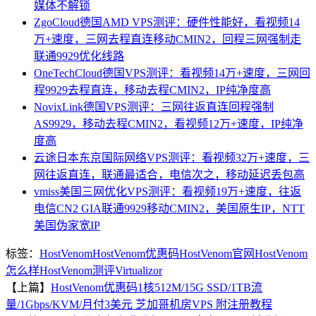
媒体不解锁
ZgoCloud德国AMD VPS测评：硬件性能好，看视频14
万+速度，三网去程直连移动CMIN2，回程三网强制走
联通9929优化线路
OneTechCloud德国VPS测评：看视频14万+速度，三网回
程9929去程直连，移动去程CMIN2，IP纯净度高
NovixLink德国VPS测评：三网往返直连回程强制
AS9929，移动去程CMIN2，看视频12万+速度，IP纯净
度高
云途日本东京国际网络VPS测评：看视频32万+速度，三
网往返直连，联通最适合，电信次之，移动延迟丢包高
vmiss美国三网优化VPS测评：看视频19万+速度，往返
电信CN2 GIA联通9929移动CMIN2，美国原生IP，NTT
美国伪家宽IP
标签：
HostVenom
HostVenom优惠码
HostVenom官网
HostVenom
怎么样
HostVenom测评
Virtualizor
【上篇】
HostVenom优惠码1核512M/15G SSD/1TB流
量/1Gbps/KVM/月付3美元 芝加哥机房VPS 附注册教程