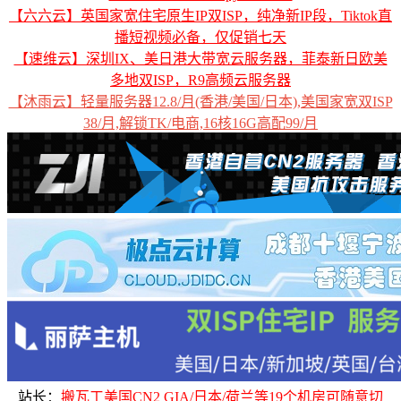
【六六云】英国家宽住宅原生IP双ISP，纯净新IP段，Tiktok直
播短视频必备，仅促销七天
【速维云】深圳IX、美日港大带宽云服务器，菲泰新日欧美
多地双ISP，R9高频云服务器
【沐雨云】轻量服务器12.8/月(香港/美国/日本),美国家宽双ISP
38/月,解锁TK/电商,16核16G高配99/月
站长：
搬瓦工美国CN2 GIA/日本/荷兰等19个机房可随意切