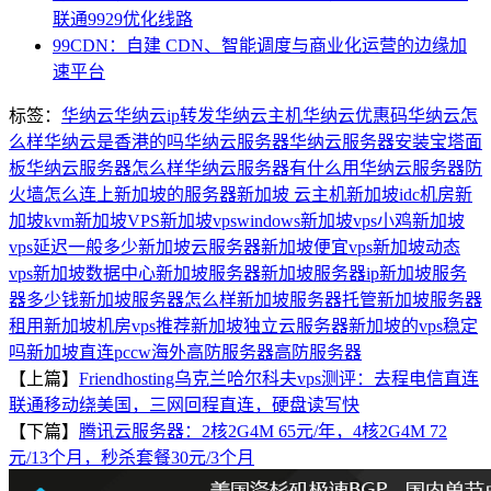
联通9929优化线路
99CDN：自建 CDN、智能调度与商业化运营的边缘加
速平台
标签：
华纳云
华纳云ip转发
华纳云主机
华纳云优惠码
华纳云怎
么样
华纳云是香港的吗
华纳云服务器
华纳云服务器安装宝塔面
板
华纳云服务器怎么样
华纳云服务器有什么用
华纳云服务器防
火墙
怎么连上新加坡的服务器
新加坡 云主机
新加坡idc机房
新
加坡kvm
新加坡VPS
新加坡vpswindows
新加坡vps小鸡
新加坡
vps延迟一般多少
新加坡云服务器
新加坡便宜vps
新加坡动态
vps
新加坡数据中心
新加坡服务器
新加坡服务器ip
新加坡服务
器多少钱
新加坡服务器怎么样
新加坡服务器托管
新加坡服务器
租用
新加坡机房vps推荐
新加坡独立云服务器
新加坡的vps稳定
吗
新加坡直连pccw
海外高防服务器
高防服务器
【上篇】
Friendhosting乌克兰哈尔科夫vps测评：去程电信直连
联通移动绕美国，三网回程直连，硬盘读写快
【下篇】
腾讯云服务器：2核2G4M 65元/年，4核2G4M 72
元/13个月，秒杀套餐30元/3个月