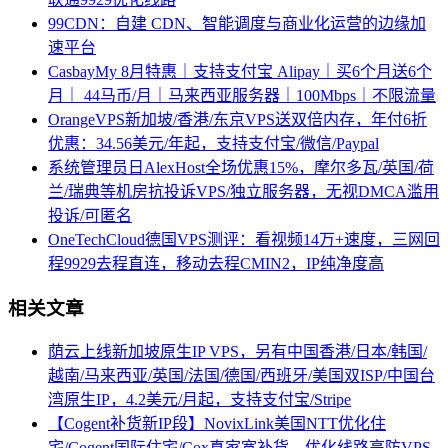
99CDN：自建 CDN、智能调度与商业化运营的边缘加
速平台
CasbayMy 8月特惠｜支持支付宝 Alipay｜买6个月送6个
月｜ 44马币/月｜马来西亚服务器｜100Mbps｜不限流量
OrangeVPS新加坡/香港/东京VPS送双倍内存，年付6折
优惠：34.56美元/年起，支持支付宝/微信/Paypal
系统管理员日AlexHost全场优惠15%，摩尔多瓦/英国/荷
兰/瑞典等机房抗投诉VPS/独立服务器，无视DMCA滥用
投诉/可匿名
OneTechCloud德国VPS测评：看视频14万+速度，三网回
程9929去程直连，移动去程CMIN2，IP纯净度高
相关文章
荫云上线新加坡原生IP VPS，另有中国香港/日本/韩国/
越南/马来西亚/英国/法国/德国/西班牙/美国双ISP/中国台
湾原生IP，4.2美元/月起，支持支付宝/Stripe
【Cogent补货新IP段】NovixLink美国NTT优化住
宅/Cogent国际住宅/Cox真家宽补货，优化线路高防VPS