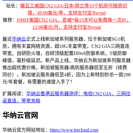
站长：
搬瓦工美国CN2 GIA/日本/荷兰等19个机房可随意切
换，49.99美元/季，支持支付宝/Paypal
推荐：
DMIT美国CN2 GIA，若被*每15天可以免费换一次IP，
12.98美元/月，支持支付宝/Paypal
最近
华纳云
正式上线新加坡系列服务器，位于新加坡SG1机
房，拥有丰富网络资源，超10G丰富带宽，CN2 GIA三网直连
带宽，自研防火墙，自研顶级配置DDoS防御系统，T级防御
峰值，毫秒级延迟。新产品上线，华纳云为新加坡系列服务器
推出超优惠价格，新加坡服务器/高防服务器低至五折（续费
同价），新加坡云服务器低至4折，因为上新特别秒杀一款298
元/年套餐，有需要的速度入手了！
扩展阅读：
华纳云香港云服务器测评：电信CN2 GIA，三网往
返直连，带宽充裕
华纳云官网
华纳云官方网站地址：
https://www.hncloud.com