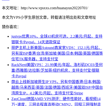
本文地址：http://www.vpsxxs.com/huanayun20220701/
本文为VPS小学生原创文章，转载请注明出处和文章地址
猜你喜欢：
justvps优惠10%，全球43机房可选，2.2美元/月起，支持
银联卡/Paypal，14天退款保证
丽萨主机上新美国Astound真家宽VDS：152.1元/月起，
另有双ISP香港/台湾/新加坡/美国/日本/韩国/英国/德国等
住宅TK服务器，支持支付宝
RackNerd美国VPS：21.99美元/年起，洛杉矶DC03/圣何
塞/西雅图/达拉斯/芝加哥/纽约机房，支持支付宝/银联
卡/Paypal
荫云上线新加坡原生IP VPS，另有中国香港/日本/韩国/
越南/马来西亚/英国/法国/德国/西班牙/美国双ISP/中国台
湾原生IP，4.2美元/月起，支持支付宝/Stripe
ZgoCloud德国AMD VPS测评：硬件性能好，看视频14
万+速度，三网去程直连移动CMIN2，回程三网强制走