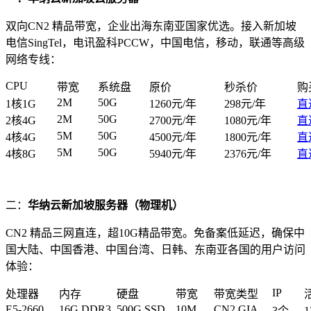
双向CN2 精品带宽，企业出海东南亚国家优选。接入新加坡
电信SingTel，电讯盈科PCCW，中国电信，移动，联通等高级
网络专线：
CPU
带宽
系统盘
原价
秒杀价
购
2M
50G
1核1G
1260元/年
298元/年
直
2M
50G
2核4G
2700元/年
1080元/年
直
5M
50G
4核4G
4500元/年
1800元/年
直
5M
50G
4核8G
5940元/年
2376元/年
直
二：
华纳云新加坡服务器（物理机）
CN2 精品三网直连，超10G精品带宽。免备案低延迟，确保中
国大陆、中国香港、中国台湾、日韩、东南亚各国的用户访问
体验：
IP
处理器
内存
硬盘
带宽
带宽类型
E5-2660
16G DDR3
500G SSD
10M
CN2 GIA
3个
1