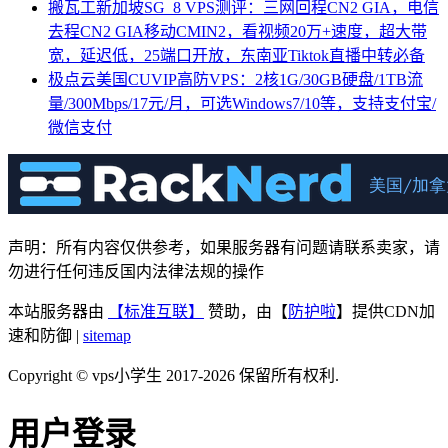
搬瓦工新加坡SG_8 VPS测评：三网回程CN2 GIA，电信
去程CN2 GIA移动CMIN2，看视频20万+速度，超大带
宽，延迟低，25端口开放，东南亚Tiktok直播中转必备
极点云美国CUVIP高防VPS：2核1G/30GB硬盘/1TB流
量/300Mbps/17元/月，可选Windows7/10等，支持支付宝/
微信支付
声明：所有内容仅供参考，如果服务器有问题请联系卖家，请
勿进行任何违反国内法律法规的操作
本站服务器由
【标准互联】
赞助，由【
防护啦
】提供CDN加
速和防御 |
sitemap
Copyright © vps小学生 2017-2026 保留所有权利.
用户登录