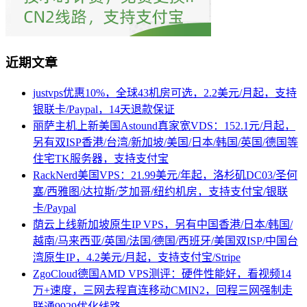
近期文章
justvps优惠10%，全球43机房可选，2.2美元/月起，支持
银联卡/Paypal，14天退款保证
丽萨主机上新美国Astound真家宽VDS：152.1元/月起，
另有双ISP香港/台湾/新加坡/美国/日本/韩国/英国/德国等
住宅TK服务器，支持支付宝
RackNerd美国VPS：21.99美元/年起，洛杉矶DC03/圣何
塞/西雅图/达拉斯/芝加哥/纽约机房，支持支付宝/银联
卡/Paypal
荫云上线新加坡原生IP VPS，另有中国香港/日本/韩国/
越南/马来西亚/英国/法国/德国/西班牙/美国双ISP/中国台
湾原生IP，4.2美元/月起，支持支付宝/Stripe
ZgoCloud德国AMD VPS测评：硬件性能好，看视频14
万+速度，三网去程直连移动CMIN2，回程三网强制走
联通9929优化线路