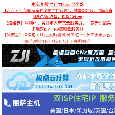
本/新加坡 生产力Epyc 服务器
【六六云】英国家宽住宅原生IP双ISP，纯净新IP段，Tiktok直
播短视频必备，仅促销七天
【速维云】深圳IX、美日港大带宽云服务器，菲泰新日欧美
多地双ISP，R9高频云服务器
【沐雨云】轻量服务器12.8/月(香港/美国/日本),美国家宽双ISP
38/月,解锁TK/电商,16核16G高配99/月