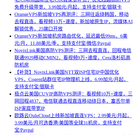
免费升级带宽，3.99加元/月起，支持支付宝/银联卡
OrangeVPS新加坡VPS再测评：三网往返绕韩国，移动
去程直连，看视频13万+速度，新加坡原生IP，流媒体AI
解锁优秀，25端口开放
OrangeVPS新加坡机房路由优化，延迟最低99ms，6美
元/月，11.88美元/季，支持支付宝/微信/Paypal
NovixLink美国高防VPS测评：三网去程直连，回程电信
联通9929移动CMIN2，看视频9万+速度，Cera洛杉矶高
防机房
【补货】NovixLink美国NTT双ISP住宅IP中国优化
VPS，Cogent站群住宅IP物理机上线，6.99加元/月起，
支持支付宝/银联卡
极点云美国CUVIP高防VPS测评：看视频10万+速度，三
网回程4837，电信联通去程直连移动绕日本，塞舌尔单
ISP家庭带宽IP
欧路云OuluCloud上线新加坡直连VPS：2.99美元/月起，
3.99美元/月可选香港/美国等全球31机房，支持支付
宝/Paypal