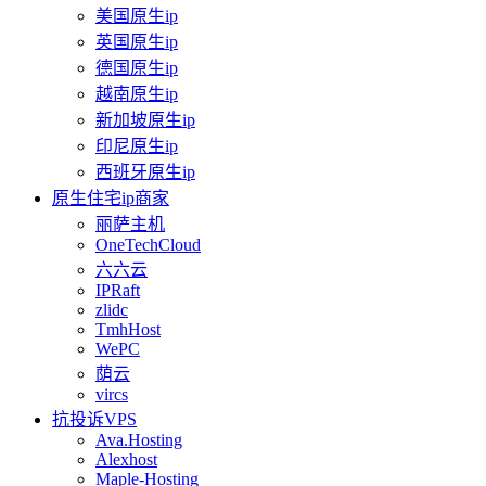
美国原生ip
英国原生ip
德国原生ip
越南原生ip
新加坡原生ip
印尼原生ip
西班牙原生ip
原生住宅ip商家
丽萨主机
OneTechCloud
六六云
IPRaft
zlidc
TmhHost
WePC
荫云
vircs
抗投诉VPS
Ava.Hosting
Alexhost
Maple-Hosting