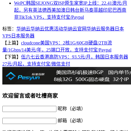
WePC韩国SEJONG双ISP原生家宽IP上线：22.41澳元/月
起，另有英法德西美加澳日韩台新马泰菲越印尼巴西南
非TikTok VPS，支持支付宝/Paypal
标签：
华纳云
华纳云优惠活动
华纳云官网
华纳云服务器
日本
VPS
日本服务器
【上篇】
cloudcone美国VPS：2核1G/60GB硬盘/2TB流
量/1Gbps/14美元/年，25端口开放，支持支付宝/Paypal
【下篇】
伍六七云香港高防VPS：93.5元/月，韩国日本服务器
27元/月起，支持支付宝/微信支付
欢迎留言或者吐槽商家
昵称（必填）
邮箱（必填）