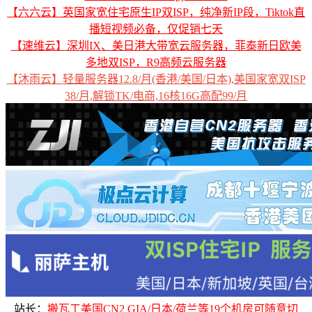
【六六云】英国家宽住宅原生IP双ISP，纯净新IP段，Tiktok直
播短视频必备，仅促销七天
【速维云】深圳IX、美日港大带宽云服务器，菲泰新日欧美
多地双ISP，R9高频云服务器
【沐雨云】轻量服务器12.8/月(香港/美国/日本),美国家宽双ISP
38/月,解锁TK/电商,16核16G高配99/月
站长：
搬瓦工美国CN2 GIA/日本/荷兰等19个机房可随意切