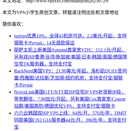
本文地址：http://www.vpsxxs.com/huanayun20250729/
本文为VPS小学生原创文章，转载请注明出处和文章地址
猜你喜欢：
justvps优惠10%，全球43机房可选，2.2美元/月起，支持
银联卡/Paypal，14天退款保证
丽萨主机上新美国Astound真家宽VDS：152.1元/月起，
另有双ISP香港/台湾/新加坡/美国/日本/韩国/英国/德国等
住宅TK服务器，支持支付宝
RackNerd美国VPS：21.99美元/年起，洛杉矶DC03/圣何
塞/西雅图/达拉斯/芝加哥/纽约机房，支持支付宝/银联
卡/Paypal
NovixLink美国GTT/NTT双ISP住宅IP VPS补货新IP段，
带宽翻倍，7.99加元/月起，另有美国Cox真家宽/Cogent
站群/美国高防/德国优化VPS，支持支付宝/银联卡
六六云韩国双ISP VPS上线：64元/月，576元/年，DMIT
同款美国CN2 GIA服务器44元/月，396元/年，支持支付
宝