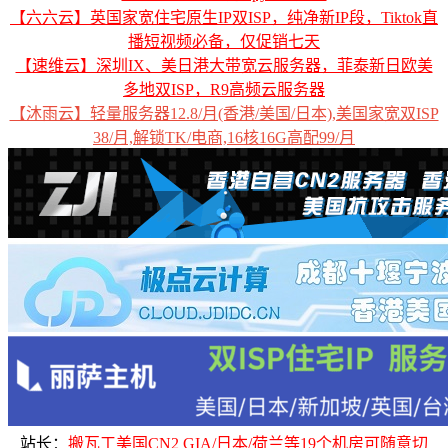
【六六云】英国家宽住宅原生IP双ISP，纯净新IP段，Tiktok直
播短视频必备，仅促销七天
【速维云】深圳IX、美日港大带宽云服务器，菲泰新日欧美
多地双ISP，R9高频云服务器
【沐雨云】轻量服务器12.8/月(香港/美国/日本),美国家宽双ISP
38/月,解锁TK/电商,16核16G高配99/月
站长：
搬瓦工美国CN2 GIA/日本/荷兰等19个机房可随意切