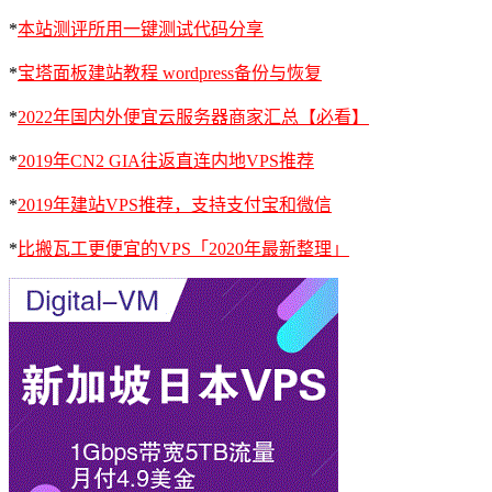
*
本站测评所用一键测试代码分享
*
宝塔面板建站教程 wordpress备份与恢复
*
2022年国内外便宜云服务器商家汇总【必看】
*
2019年CN2 GIA往返直连内地VPS推荐
*
2019年建站VPS推荐，支持支付宝和微信
*
比搬瓦工更便宜的VPS「2020年最新整理」