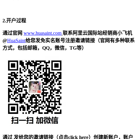
2.
开户过程
通过官网
www.huasaint.com
联系阿里云国际站经销商小飞机
@
HuaSaint
给您发免实名账号注册邀请链接（官网有多种联系
方式，包括
邮箱
，Q
Q
，
微信
，
T
G
等）
通过 发给您的邀请链接（点击
click here
）创建新账户，
账户