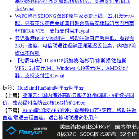
塞/西雅图/达拉斯/芝加哥/纽约机房，支持支付宝/银联
卡/Paypal
WePC韩国SEJONG双ISP原生家宽IP上线：22.41澳元/月
起，另有英法德西美加澳日韩台新马泰菲越印尼巴西南
非TikTok VPS，支持支付宝/Paypal
云途香港BGP VPS测评：移动往返直连丢包低，看视频
23万+速度，电信联通往返绕亚洲延迟丢包高，内地IP流
媒体不解锁
【七周年庆】DigiRDP新加坡/洛杉矶/休斯顿/达拉斯
VPS：2.4美元/月，Windows 4.19美元/月，AMD处理
器，支持支付宝/Paypal
标签：
HuaSaint
HuaSaint阿里云
阿里云
【上篇】
亚洲云：国内海外高防云服务器/物理机7.8折续费同
价，独家福州高防云8核16G特价249元
【下篇】
Kuroit新加坡VPS测评：看视频14万+速度，移动往返
直连/联通去程直连，适合移动联通宽带用户