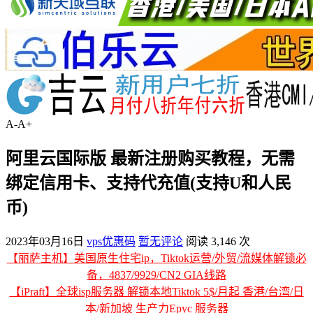
A-
A+
阿里云国际版 最新注册购买教程，无需
绑定信用卡、支持代充值(支持U和人民
币)
2023年03月16日
vps优惠码
暂无评论
阅读 3,146 次
【丽萨主机】美国原生住宅ip，Tiktok运营/外贸/流媒体解锁必
备，4837/9929/CN2 GIA线路
【iPraft】全球isp服务器 解锁本地Tiktok 5$/月起 香港/台湾/日
本/新加坡 生产力Epyc 服务器