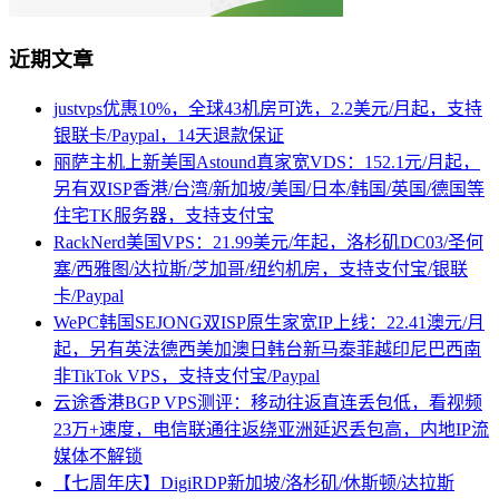
近期文章
justvps优惠10%，全球43机房可选，2.2美元/月起，支持
银联卡/Paypal，14天退款保证
丽萨主机上新美国Astound真家宽VDS：152.1元/月起，
另有双ISP香港/台湾/新加坡/美国/日本/韩国/英国/德国等
住宅TK服务器，支持支付宝
RackNerd美国VPS：21.99美元/年起，洛杉矶DC03/圣何
塞/西雅图/达拉斯/芝加哥/纽约机房，支持支付宝/银联
卡/Paypal
WePC韩国SEJONG双ISP原生家宽IP上线：22.41澳元/月
起，另有英法德西美加澳日韩台新马泰菲越印尼巴西南
非TikTok VPS，支持支付宝/Paypal
云途香港BGP VPS测评：移动往返直连丢包低，看视频
23万+速度，电信联通往返绕亚洲延迟丢包高，内地IP流
媒体不解锁
【七周年庆】DigiRDP新加坡/洛杉矶/休斯顿/达拉斯