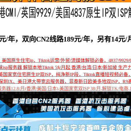
/年，双向CN2线路189元/年，另有14元/
国原生住宅ip，Tiktok运营/外贸/流媒体解锁必备，4837/9929/C
全球isp服务器 解锁本地Tiktok 5$/月起 香港/台湾/日本/新加坡 生产
国家宽住宅原生IP双ISP，纯净新IP段，Tiktok直播短视频必
深圳IX、美日港大带宽云服务器，菲泰新日欧美多地双ISP，R9
12.8/月(香港/美国/日本),美国家宽双ISP 38/月,解锁TK/电商,1