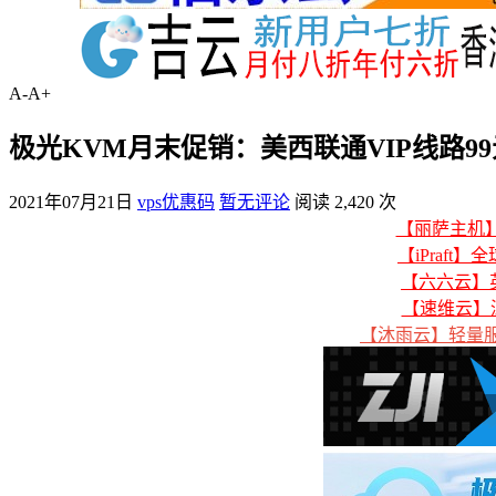
A-
A+
极光KVM月末促销：美西联通VIP线路99元
2021年07月21日
vps优惠码
暂无评论
阅读 2,420 次
【丽萨主机】美
【iPraft】
【六六云】英
【速维云】
【沐雨云】轻量服务器