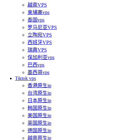
越南VPS
柬埔寨vps
泰国vps
罗马尼亚VPS
立陶宛VPS
西班牙VPS
瑞典VPS
保加利亚vps
巴西vps
墨西哥vps
Tiktok vps
香港原生ip
台湾原生ip
日本原生ip
韩国原生ip
美国原生ip
英国原生ip
德国原生ip
越南原生ip