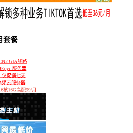
月套餐
N2 GIA线路
力Epyc 服务器
备，仅促销七天
高频云服务器
6核16G高配99/月