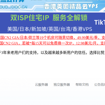
CN2 GIA/日本/荷兰等19个机房可随意切换，49.99美元/季，支持
国CN2 GIA，若被*每15天可以免费换一次IP，12.98美元/月，支持
的底气源于3年来老用户们的支持，以及越来越多新用户的信任。选择比