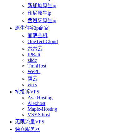
新加坡原生ip
印尼原生ip
西班牙原生ip
原生住宅ip商家
丽萨主机
OneTechCloud
六六云
IPRaft
zlidc
TmhHost
WePC
荫云
vircs
抗投诉VPS
Ava.Hosting
Alexhost
Maple-Hosting
VSYS.host
无限流量VPS
独立服务器