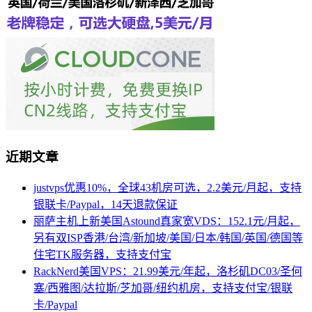
近期文章
justvps优惠10%，全球43机房可选，2.2美元/月起，支持
银联卡/Paypal，14天退款保证
丽萨主机上新美国Astound真家宽VDS：152.1元/月起，
另有双ISP香港/台湾/新加坡/美国/日本/韩国/英国/德国等
住宅TK服务器，支持支付宝
RackNerd美国VPS：21.99美元/年起，洛杉矶DC03/圣何
塞/西雅图/达拉斯/芝加哥/纽约机房，支持支付宝/银联
卡/Paypal