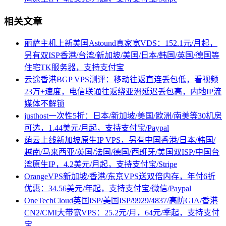
相关文章
丽萨主机上新美国Astound真家宽VDS：152.1元/月起，
另有双ISP香港/台湾/新加坡/美国/日本/韩国/英国/德国等
住宅TK服务器，支持支付宝
云途香港BGP VPS测评：移动往返直连丢包低，看视频
23万+速度，电信联通往返绕亚洲延迟丢包高，内地IP流
媒体不解锁
justhost一次性5折：日本/新加坡/美国/欧洲/南美等30机房
可选，1.44美元/月起，支持支付宝/Paypal
荫云上线新加坡原生IP VPS，另有中国香港/日本/韩国/
越南/马来西亚/英国/法国/德国/西班牙/美国双ISP/中国台
湾原生IP，4.2美元/月起，支持支付宝/Stripe
OrangeVPS新加坡/香港/东京VPS送双倍内存，年付6折
优惠：34.56美元/年起，支持支付宝/微信/Paypal
OneTechCloud英国ISP/美国ISP/9929/4837/高防GIA/香港
CN2/CMI大带宽VPS：25.2元/月，64元/季起，支持支付
宝