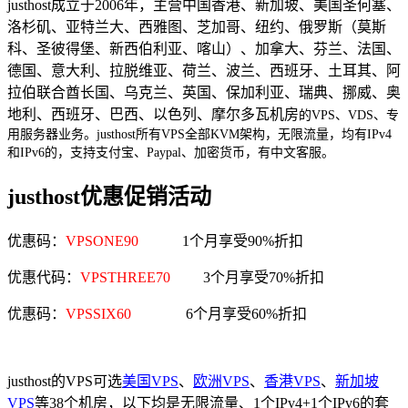
justhost成立于2006年，主营中国香港、新加坡、美国圣何塞、
洛杉矶、亚特兰大、西雅图、芝加哥、纽约、俄罗斯（莫斯
科、圣彼得堡、新西伯利亚、喀山）、加拿大、芬兰、法国、
德国、意大利、拉脱维亚、荷兰、波兰、西班牙、土耳其、阿
拉伯联合酋长国、乌克兰、英国、保加利亚、瑞典、挪威、奥
地利、西班牙、巴西、以色列、摩尔多瓦机房
的VPS、VDS、专
用服务器业务。
justhost所有VPS全部KVM架构，无限流量，均有IPv4
和IPv6的，支持支付宝、Paypal、加密货币，有中文客服。
justhost优惠促销活动
优惠码：
VPSONE90
1个月享受90%折扣
优惠代码：
VPSTHREE70
3个月享受70%折扣
优惠码：
VPSSIX60
6个月享受60%折扣
justhost的VPS可选
美国VPS
、
欧洲VPS
、
香港VPS
、
新加坡
VPS
等38个机房，以下均是无限流量、1个IPv4+1个IPv6的套