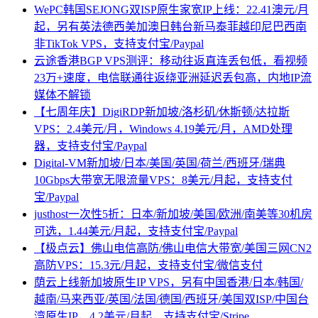
WePC韩国SEJONG双ISP原生家宽IP上线：22.41澳元/月
起，另有英法德西美加澳日韩台新马泰菲越印尼巴西南
非TikTok VPS，支持支付宝/Paypal
云途香港BGP VPS测评：移动往返直连丢包低，看视频
23万+速度，电信联通往返绕亚洲延迟丢包高，内地IP流
媒体不解锁
【七周年庆】DigiRDP新加坡/洛杉矶/休斯顿/达拉斯
VPS：2.4美元/月，Windows 4.19美元/月，AMD处理
器，支持支付宝/Paypal
Digital-VM新加坡/日本/美国/英国/荷兰/西班牙/瑞典
10Gbps大带宽无限流量VPS：8美元/月起，支持支付
宝/Paypal
justhost一次性5折：日本/新加坡/美国/欧洲/南美等30机房
可选，1.44美元/月起，支持支付宝/Paypal
【极点云】佛山电信高防/佛山电信大带宽/美国三网CN2
高防VPS：15.3元/月起，支持支付宝/微信支付
荫云上线新加坡原生IP VPS，另有中国香港/日本/韩国/
越南/马来西亚/英国/法国/德国/西班牙/美国双ISP/中国台
湾原生IP，4.2美元/月起，支持支付宝/Stripe