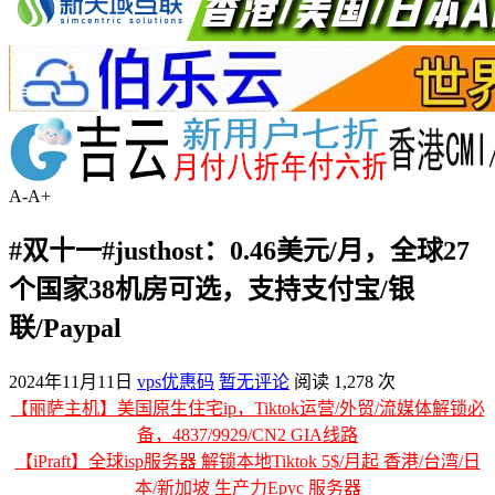
A-
A+
#双十一#justhost：0.46美元/月，全球27
个国家38机房可选，支持支付宝/银
联/Paypal
2024年11月11日
vps优惠码
暂无评论
阅读 1,278 次
【丽萨主机】美国原生住宅ip，Tiktok运营/外贸/流媒体解锁必
备，4837/9929/CN2 GIA线路
【iPraft】全球isp服务器 解锁本地Tiktok 5$/月起 香港/台湾/日
本/新加坡 生产力Epyc 服务器