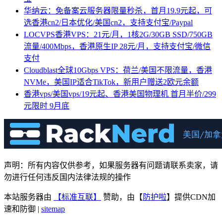
华纳云：免备案云服务器限量秒杀，首月19.9元起，可
选香港cn2/日本优化/美国cn2，支持支付宝/Paypal
LOCVPS香港VPS：21元/月，1核2G/30GB SSD/750GB
流量/400Mbps，香港原生IP 28元/月，支持支付宝/微信
支付
Cloudblast全球10Gbps VPS：荷兰/美国不限流量，香港
NVMe，美国IP适合TikTok，新用户赠送2欧元余额
香港vps/美国vps/19元起、香港美国物理机 首月半价/299
元限时 9月底
声明：所有内容仅供参考，如果服务器有问题请联系卖家，请
勿进行任何违反国内法律法规的操作
本站服务器由
【标准互联】
赞助，由【
防护啦
】提供CDN加
速和防御 |
sitemap