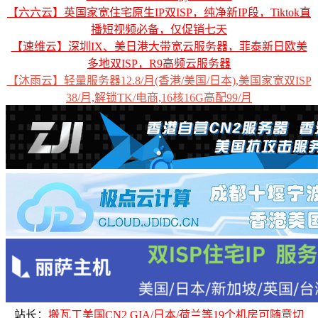
【六六云】英国家宽住宅原生IP双ISP，纯净新IP段，Tiktok直
播短视频必备，仅促销七天
【速维云】深圳IX、美日港大带宽云服务器，菲泰新日欧美
多地双ISP，R9高频云服务器
【沐雨云】轻量服务器12.8/月(香港/美国/日本),美国家宽双ISP
38/月,解锁TK/电商,16核16G高配99/月
站长：
搬瓦工美国CN2 GIA/日本/荷兰等19个机房可随意切