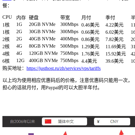
餐：
CPU
内存
硬盘
带宽
月付
季付
1G
20GB NVMe
300Mbps
1核
0.46美元
4.22美元
1
2G
30GB NVMe
300Mbps
1核
0.66美元
6.02美元
1
2G
40GB NVMe
400Mbps
2核
0.86美元
7.82美元
2
4G
80GB NVMe
500Mbps
2核
1.29美元
11.69美元
3
4G
120GB NVMe
750Mbps
4核
1.76美元
15.92美元
4
12G
400GB NVMe
750Mbps
6核
4.4美元
39.6美元
1
购买地址：
https://justhost.ru/zh/services/vps/tariffs
以上均为使用相应优惠码后的价格，注意优惠码只能用一次，
担心的话就月付，用Paypal的可以大胆半年付。