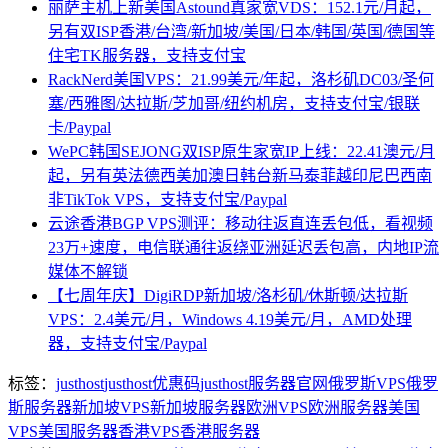
丽萨主机上新美国Astound真家宽VDS：152.1元/月起，
另有双ISP香港/台湾/新加坡/美国/日本/韩国/英国/德国等
住宅TK服务器，支持支付宝
RackNerd美国VPS：21.99美元/年起，洛杉矶DC03/圣何
塞/西雅图/达拉斯/芝加哥/纽约机房，支持支付宝/银联
卡/Paypal
WePC韩国SEJONG双ISP原生家宽IP上线：22.41澳元/月
起，另有英法德西美加澳日韩台新马泰菲越印尼巴西南
非TikTok VPS，支持支付宝/Paypal
云途香港BGP VPS测评：移动往返直连丢包低，看视频
23万+速度，电信联通往返绕亚洲延迟丢包高，内地IP流
媒体不解锁
【七周年庆】DigiRDP新加坡/洛杉矶/休斯顿/达拉斯
VPS：2.4美元/月，Windows 4.19美元/月，AMD处理
器，支持支付宝/Paypal
标签：
justhost
justhost优惠码
justhost服务器官网
俄罗斯VPS
俄罗
斯服务器
新加坡VPS
新加坡服务器
欧洲VPS
欧洲服务器
美国
VPS
美国服务器
香港VPS
香港服务器