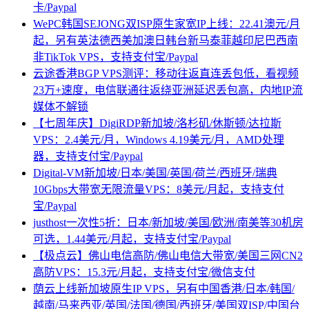
卡/Paypal
WePC韩国SEJONG双ISP原生家宽IP上线：22.41澳元/月
起，另有英法德西美加澳日韩台新马泰菲越印尼巴西南
非TikTok VPS，支持支付宝/Paypal
云途香港BGP VPS测评：移动往返直连丢包低，看视频
23万+速度，电信联通往返绕亚洲延迟丢包高，内地IP流
媒体不解锁
【七周年庆】DigiRDP新加坡/洛杉矶/休斯顿/达拉斯
VPS：2.4美元/月，Windows 4.19美元/月，AMD处理
器，支持支付宝/Paypal
Digital-VM新加坡/日本/美国/英国/荷兰/西班牙/瑞典
10Gbps大带宽无限流量VPS：8美元/月起，支持支付
宝/Paypal
justhost一次性5折：日本/新加坡/美国/欧洲/南美等30机房
可选，1.44美元/月起，支持支付宝/Paypal
【极点云】佛山电信高防/佛山电信大带宽/美国三网CN2
高防VPS：15.3元/月起，支持支付宝/微信支付
荫云上线新加坡原生IP VPS，另有中国香港/日本/韩国/
越南/马来西亚/英国/法国/德国/西班牙/美国双ISP/中国台