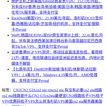
丽萨主机上新美国Astound真家宽VDS：152.1元/月起，
另有双ISP香港/台湾/新加坡/美国/日本/韩国/英国/德国等
住宅TK服务器，支持支付宝
RackNerd美国VPS：21.99美元/年起，洛杉矶DC03/圣何
塞/西雅图/达拉斯/芝加哥/纽约机房，支持支付宝/银联
卡/Paypal
WePC韩国SEJONG双ISP原生家宽IP上线：22.41澳元/月
起，另有英法德西美加澳日韩台新马泰菲越印尼巴西南
非TikTok VPS，支持支付宝/Paypal
云途香港BGP VPS测评：移动往返直连丢包低，看视频
23万+速度，电信联通往返绕亚洲延迟丢包高，内地IP流
媒体不解锁
【七周年庆】DigiRDP新加坡/洛杉矶/休斯顿/达拉斯
VPS：2.4美元/月，Windows 4.19美元/月，AMD处理
器，支持支付宝/Paypal
标签：
CN2
CN2 GIA
cn2 gia vps
cn2 gia 有没有必要
cn2 gia线路
cn2 gia线路是什么
CN2 GT
cn2gia最便宜
CN2线路
桔子VPS
桔子
VPS优惠码
桔子VPS怎么样
洛杉矶VPS
美国cn2 gia服务器
美国