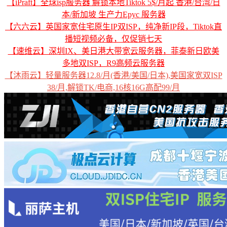
【iPraft】全球isp服务器 解锁本地Tiktok 5$/月起 香港/台湾/日
本/新加坡 生产力Epyc 服务器
【六六云】英国家宽住宅原生IP双ISP，纯净新IP段，Tiktok直
播短视频必备，仅促销七天
【速维云】深圳IX、美日港大带宽云服务器，菲泰新日欧美
多地双ISP，R9高频云服务器
【沐雨云】轻量服务器12.8/月(香港/美国/日本),美国家宽双ISP
38/月,解锁TK/电商,16核16G高配99/月