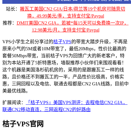
站长：
搬瓦工美国CN2 GIA/日本/荷兰等19个机房可随意切
换，49.99美元/季，支持支付宝/Paypal
推荐：
DMIT美国CN2 GIA，若被*每15天可以免费换一次IP，
12.98美元/月，支持支付宝/Paypal
VPS小学生之前分享过的
桔子VPS
的带宽大踏步升级，不再是
原来小气的5M或者10M带宽了，最低20Mbps，性价比最高的
套餐50Mbps带宽，当前桔子VPS为回馈广大的新老客户，特
别为本站开通了5折特惠场，墙裂推荐小伙伴们来围观看看！
这个机器是美国洛杉矶机房的，采用的是跟搬瓦工一样的线
路，且价格还不到搬瓦工的一半，产品性价比极高，价格实
惠，三网回程以及电信、联通去程都是CN2 GIA线路，目前中
美最优线路。
扩展阅读：
「桔子VPS」美国VPS测评：去程电信CN2 GIA，
联通CN2移动直连，三网返程CN2的好路由
桔子VPS官网