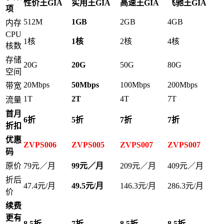
性价王GIA
实用王GIA
高速王GIA
飞驰王GIA
项
512M
1GB
2GB
4GB
内存
CPU
1核
1核
2核
4核
核数
存储
20G
20G
50G
80G
空间
20Mbps
50
Mbps
100Mbps
200Mbps
带宽
1T
2T
4T
7T
流量
首月
6折
5折
7折
7折
折扣
优惠
ZVPS006
ZVPS005
ZVPS007
ZVPS007
码
原价
79元／月
99元／月
209元／月
409元／月
折后
47.4元/月
49.5元/月
146.3元/月
286.3元/月
价
续费
更有
8
.5
折
7折
8
.5
折
8
.5
折