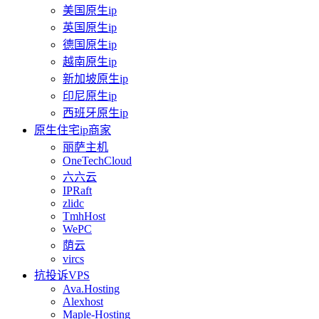
美国原生ip
英国原生ip
德国原生ip
越南原生ip
新加坡原生ip
印尼原生ip
西班牙原生ip
原生住宅ip商家
丽萨主机
OneTechCloud
六六云
IPRaft
zlidc
TmhHost
WePC
荫云
vircs
抗投诉VPS
Ava.Hosting
Alexhost
Maple-Hosting