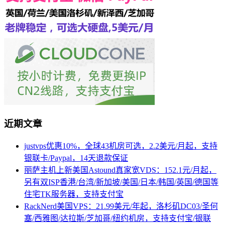
近期文章
justvps优惠10%，全球43机房可选，2.2美元/月起，支持
银联卡/Paypal，14天退款保证
丽萨主机上新美国Astound真家宽VDS：152.1元/月起，
另有双ISP香港/台湾/新加坡/美国/日本/韩国/英国/德国等
住宅TK服务器，支持支付宝
RackNerd美国VPS：21.99美元/年起，洛杉矶DC03/圣何
塞/西雅图/达拉斯/芝加哥/纽约机房，支持支付宝/银联