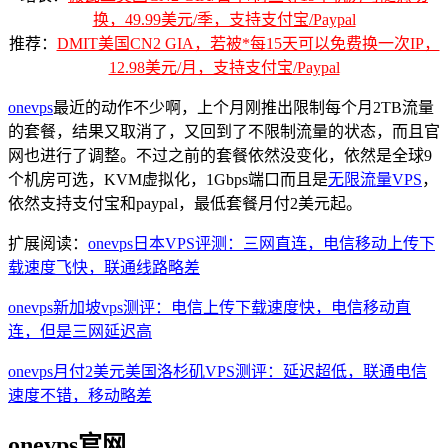
换，49.99美元/季，支持支付宝/Paypal
推荐：
DMIT美国CN2 GIA，若被*每15天可以免费换一次IP，
12.98美元/月，支持支付宝/Paypal
onevps
最近的动作不少啊，上个月刚推出限制每个月2TB流量
的套餐，结果又取消了，又回到了不限制流量的状态，而且官
网也进行了调整。不过之前的套餐依然没变化，依然是全球9
个机房可选，KVM虚拟化，1Gbps端口而且是
无限流量VPS
，
依然支持支付宝和paypal，最低套餐月付2美元起。
扩展阅读：
onevps日本VPS评测：三网直连，电信移动上传下
载速度飞快，联通线路略差
onevps新加坡vps测评：电信上传下载速度快，电信移动直
连，但是三网延迟高
onevps月付2美元美国洛杉矶VPS测评：延迟超低，联通电信
速度不错，移动略差
onevps官网