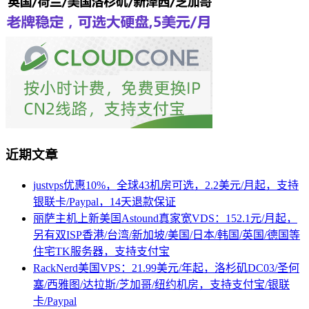
近期文章
justvps优惠10%，全球43机房可选，2.2美元/月起，支持
银联卡/Paypal，14天退款保证
丽萨主机上新美国Astound真家宽VDS：152.1元/月起，
另有双ISP香港/台湾/新加坡/美国/日本/韩国/英国/德国等
住宅TK服务器，支持支付宝
RackNerd美国VPS：21.99美元/年起，洛杉矶DC03/圣何
塞/西雅图/达拉斯/芝加哥/纽约机房，支持支付宝/银联
卡/Paypal