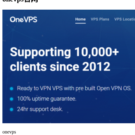
onevps