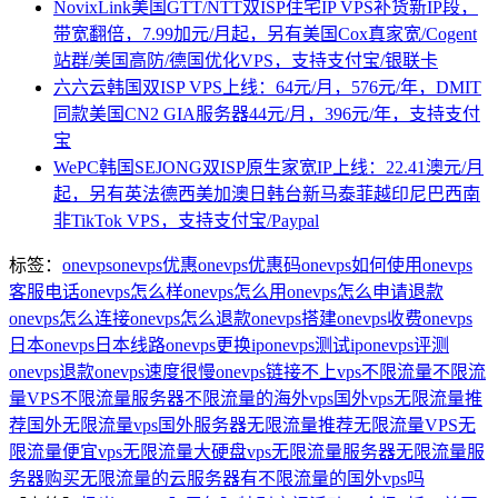
NovixLink美国GTT/NTT双ISP住宅IP VPS补货新IP段，
带宽翻倍，7.99加元/月起，另有美国Cox真家宽/Cogent
站群/美国高防/德国优化VPS，支持支付宝/银联卡
六六云韩国双ISP VPS上线：64元/月，576元/年，DMIT
同款美国CN2 GIA服务器44元/月，396元/年，支持支付
宝
WePC韩国SEJONG双ISP原生家宽IP上线：22.41澳元/月
起，另有英法德西美加澳日韩台新马泰菲越印尼巴西南
非TikTok VPS，支持支付宝/Paypal
标签：
onevps
onevps优惠
onevps优惠码
onevps如何使用
onevps
客服电话
onevps怎么样
onevps怎么用
onevps怎么申请退款
onevps怎么连接
onevps怎么退款
onevps搭建
onevps收费
onevps
日本
onevps日本线路
onevps更换ip
onevps测试ip
onevps评测
onevps退款
onevps速度很慢
onevps链接不上
vps不限流量
不限流
量VPS
不限流量服务器
不限流量的海外vps
国外vps无限流量推
荐
国外无限流量vps
国外服务器无限流量推荐
无限流量VPS
无
限流量便宜vps
无限流量大硬盘vps
无限流量服务器
无限流量服
务器购买
无限流量的云服务器
有不限流量的国外vps吗