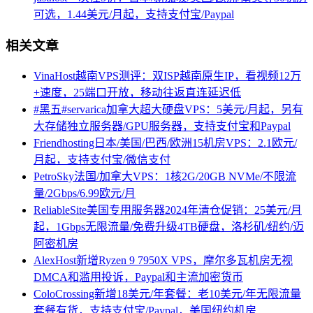
可选，1.44美元/月起，支持支付宝/Paypal
相关文章
VinaHost越南VPS测评：双ISP越南原生IP，看视频12万
+速度，25端口开放，移动往返直连延迟低
#黑五#servarica加拿大超大硬盘VPS：5美元/月起，另有
大存储独立服务器/GPU服务器，支持支付宝和Paypal
Friendhosting日本/美国/巴西/欧洲15机房VPS：2.1欧元/
月起，支持支付宝/微信支付
PetroSky法国/加拿大VPS：1核2G/20GB NVMe/不限流
量/2Gbps/6.99欧元/月
ReliableSite美国专用服务器2024年清仓促销：25美元/月
起，1Gbps无限流量/免费升级4TB硬盘，洛杉矶/纽约/迈
阿密机房
AlexHost新增Ryzen 9 7950X VPS，摩尔多瓦机房无视
DMCA和滥用投诉，Paypal和主流加密货币
ColoCrossing新增18美元/年套餐：老10美元/年无限流量
套餐有货，支持支付宝/Paypal，美国纽约机房