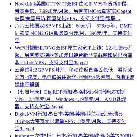
NovixLink美国GTT/NTT双ISP住宅IP VPS补货新IP段，
带宽翻倍，7.99加元/月起，另有美国Cox真家宽/Cogent
站群/美国高防/德国优化VPS，支持支付宝/银联卡
六六云韩国双ISP VPS上线：64元/月，576元/年，DMIT
同款美国CN2 GIA服务器44元/月，396元/年，支持支付
宝
WePC韩国SEJONG双ISP原生家宽IP上线：22.41澳元/月
起，另有英法德西美加澳日韩台新马泰菲越印尼巴西南
非TikTok VPS，支持支付宝/Paypal
云途香港BGP VPS测评：移动往返直连丢包低，看视频
23万+速度，电信联通往返绕亚洲延迟丢包高，内地IP流
媒体不解锁
【七周年庆】DigiRDP新加坡/洛杉矶/休斯顿/达拉斯
VPS：2.4美元/月，Windows 4.19美元/月，AMD处理
器，支持支付宝/Paypal
Digital-VM新加坡/日本/美国/英国/荷兰/西班牙/瑞典
10Gbps大带宽无限流量VPS：8美元/月起，支持支付
宝/Paypal
justhost一次性5折：日本/新加坡/美国/欧洲/南美等30机房