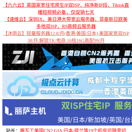
【六六云】英国家宽住宅原生IP双ISP，纯净新IP段，Tiktok直
播短视频必备，仅促销七天
【速维云】深圳IX、美日港大带宽云服务器，菲泰新日欧美
多地双ISP，R9高频云服务器
【沐雨云】轻量服务器12.8/月(香港/美国/日本),美国家宽双ISP
38/月,解锁TK/电商,16核16G高配99/月
站长：
搬瓦工美国CN2 GIA/日本/荷兰等19个机房可随意切