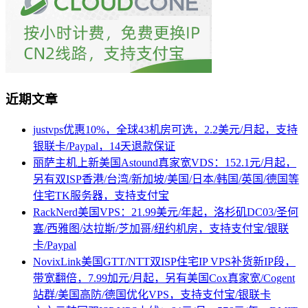
近期文章
justvps优惠10%，全球43机房可选，2.2美元/月起，支持
银联卡/Paypal，14天退款保证
丽萨主机上新美国Astound真家宽VDS：152.1元/月起，
另有双ISP香港/台湾/新加坡/美国/日本/韩国/英国/德国等
住宅TK服务器，支持支付宝
RackNerd美国VPS：21.99美元/年起，洛杉矶DC03/圣何
塞/西雅图/达拉斯/芝加哥/纽约机房，支持支付宝/银联
卡/Paypal
NovixLink美国GTT/NTT双ISP住宅IP VPS补货新IP段，
带宽翻倍，7.99加元/月起，另有美国Cox真家宽/Cogent
站群/美国高防/德国优化VPS，支持支付宝/银联卡