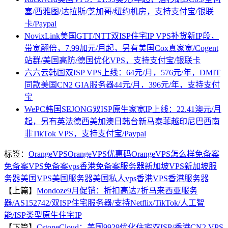
塞/西雅图/达拉斯/芝加哥/纽约机房，支持支付宝/银联
卡/Paypal
NovixLink美国GTT/NTT双ISP住宅IP VPS补货新IP段，
带宽翻倍，7.99加元/月起，另有美国Cox真家宽/Cogent
站群/美国高防/德国优化VPS，支持支付宝/银联卡
六六云韩国双ISP VPS上线：64元/月，576元/年，DMIT
同款美国CN2 GIA服务器44元/月，396元/年，支持支付
宝
WePC韩国SEJONG双ISP原生家宽IP上线：22.41澳元/月
起，另有英法德西美加澳日韩台新马泰菲越印尼巴西南
非TikTok VPS，支持支付宝/Paypal
标签：
OrangeVPS
OrangeVPS优惠码
OrangeVPS怎么样
免备案
免备案VPS
免备案vps香港
免备案服务器
新加坡VPS
新加坡服
务器
美国VPS
美国服务器
美国私人vps
香港VPS
香港服务器
【上篇】
Mondoze9月促销：折扣高达7折马来西亚服务
器/AS152742/双ISP住宅服务器/支持Netflix/TikTok/人工智
能/ISP类型原生住宅IP
【下篇】
CstoneCloud：美国9929优化住宅双ISP/香港CN2 VPS