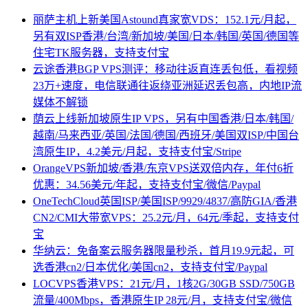
丽萨主机上新美国Astound真家宽VDS：152.1元/月起，
另有双ISP香港/台湾/新加坡/美国/日本/韩国/英国/德国等
住宅TK服务器，支持支付宝
云途香港BGP VPS测评：移动往返直连丢包低，看视频
23万+速度，电信联通往返绕亚洲延迟丢包高，内地IP流
媒体不解锁
荫云上线新加坡原生IP VPS，另有中国香港/日本/韩国/
越南/马来西亚/英国/法国/德国/西班牙/美国双ISP/中国台
湾原生IP，4.2美元/月起，支持支付宝/Stripe
OrangeVPS新加坡/香港/东京VPS送双倍内存，年付6折
优惠：34.56美元/年起，支持支付宝/微信/Paypal
OneTechCloud英国ISP/美国ISP/9929/4837/高防GIA/香港
CN2/CMI大带宽VPS：25.2元/月，64元/季起，支持支付
宝
华纳云：免备案云服务器限量秒杀，首月19.9元起，可
选香港cn2/日本优化/美国cn2，支持支付宝/Paypal
LOCVPS香港VPS：21元/月，1核2G/30GB SSD/750GB
流量/400Mbps，香港原生IP 28元/月，支持支付宝/微信