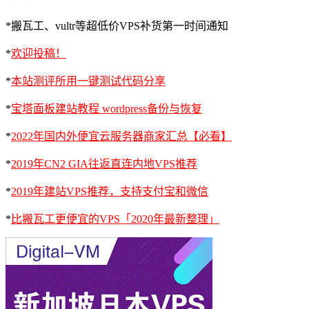
*搬瓦工、vultr等超低价VPS补货第一时间通知
*
欢迎投稿！
*
本站测评所用一键测试代码分享
*
宝塔面板建站教程 wordpress备份与恢复
*
2022年国内外便宜云服务器商家汇总【必看】
*
2019年CN2 GIA往返直连内地VPS推荐
*
2019年建站VPS推荐，支持支付宝和微信
*
比搬瓦工更便宜的VPS「2020年最新整理」