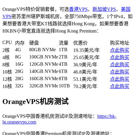
OrangeVPS特价促销套餐，可选
香港VPS
、
新加坡VPS
、
美国
VPS
密苏里州堪萨斯城机房，全部750Mbps带宽，1个IPv4，如
果想要香港大带宽KT线路就选择Hong Kong，如果想要香港
HKBN小带宽直连就选择Hong Kong Premium：
CPU
内存
硬盘
流量
优惠价
购买地址
4G
80GB NVMe
1TB
2核
19.35美元/年
点此购买
8G
100GB NVMe
2TB
4核
25.65美元/年
点此购买
16G
120GB NVMe
4TB
8核
36.9美元/年
点此购买
28G
140GB NVMe
6TB
10核
46.8美元/年
点此购买
28G
160GB NVMe
8TB
12核
53.1美元/年
点此购买
32G
320GB NVMe
10TB
16核
70.2美元/年
点此购买
OrangeVPS机房测试
OrangeVPS中国香港机房测试IP及测速地址：
https://hk-
lg.orangevps.com
OrangeVPS中国香港Premium机房测试IP及测速地址：