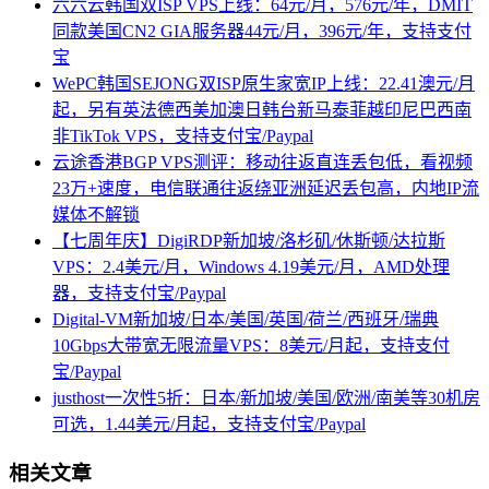
六六云韩国双ISP VPS上线：64元/月，576元/年，DMIT
同款美国CN2 GIA服务器44元/月，396元/年，支持支付
宝
WePC韩国SEJONG双ISP原生家宽IP上线：22.41澳元/月
起，另有英法德西美加澳日韩台新马泰菲越印尼巴西南
非TikTok VPS，支持支付宝/Paypal
云途香港BGP VPS测评：移动往返直连丢包低，看视频
23万+速度，电信联通往返绕亚洲延迟丢包高，内地IP流
媒体不解锁
【七周年庆】DigiRDP新加坡/洛杉矶/休斯顿/达拉斯
VPS：2.4美元/月，Windows 4.19美元/月，AMD处理
器，支持支付宝/Paypal
Digital-VM新加坡/日本/美国/英国/荷兰/西班牙/瑞典
10Gbps大带宽无限流量VPS：8美元/月起，支持支付
宝/Paypal
justhost一次性5折：日本/新加坡/美国/欧洲/南美等30机房
可选，1.44美元/月起，支持支付宝/Paypal
相关文章