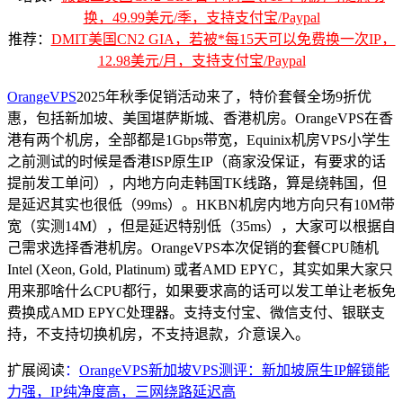
换，49.99美元/季，支持支付宝/Paypal
推荐：
DMIT美国CN2 GIA，若被*每15天可以免费换一次IP，
12.98美元/月，支持支付宝/Paypal
OrangeVPS
2025年秋季促销活动来了，特价套餐全场9折优
惠，包括新加坡、美国堪萨斯城、香港机房。OrangeVPS在香
港有两个机房，全部都是1Gbps带宽，Equinix机房VPS小学生
之前测试的时候是香港ISP原生IP（商家没保证，有要求的话
提前发工单问），内地方向走韩国TK线路，算是绕韩国，但
是延迟其实也很低（99ms）。HKBN机房内地方向只有10M带
宽（实测14M），但是延迟特别低（35ms），大家可以根据自
己需求选择香港机房。OrangeVPS本次促销的套餐CPU随机
Intel (Xeon, Gold, Platinum) 或者AMD EPYC，其实如果大家只
用来那啥什么CPU都行，如果要求高的话可以发工单让老板免
费换成AMD EPYC处理器。支持支付宝、微信支付、银联支
持，不支持切换机房，不支持退款，介意误入。
扩展阅读
：
OrangeVPS新加坡VPS测评：新加坡原生IP解锁能
力强，IP纯净度高，三网绕路延迟高