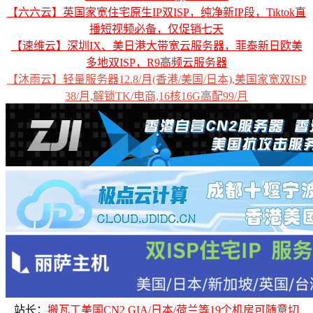
【六六云】英国家宽住宅原生IP双ISP，纯净新IP段，Tiktok直
播短视频必备，仅促销七天
【速维云】深圳IX、美日港大带宽云服务器，菲泰新日欧美
多地双ISP，R9高频云服务器
【沐雨云】轻量服务器12.8/月(香港/美国/日本),美国家宽双ISP
38/月,解锁TK/电商,16核16G高配99/月
站长：
搬瓦工美国CN2 GIA/日本/荷兰等19个机房可随意切