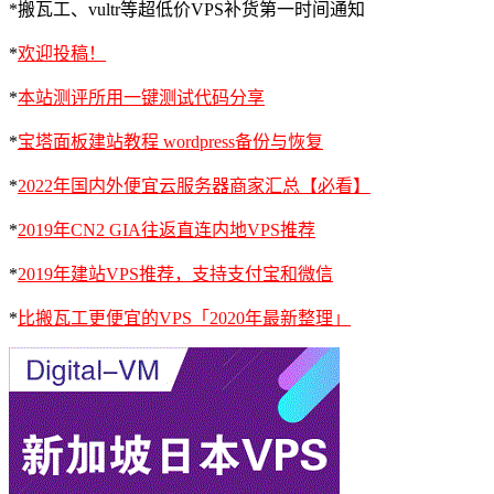
*搬瓦工、vultr等超低价VPS补货第一时间通知
*
欢迎投稿！
*
本站测评所用一键测试代码分享
*
宝塔面板建站教程 wordpress备份与恢复
*
2022年国内外便宜云服务器商家汇总【必看】
*
2019年CN2 GIA往返直连内地VPS推荐
*
2019年建站VPS推荐，支持支付宝和微信
*
比搬瓦工更便宜的VPS「2020年最新整理」