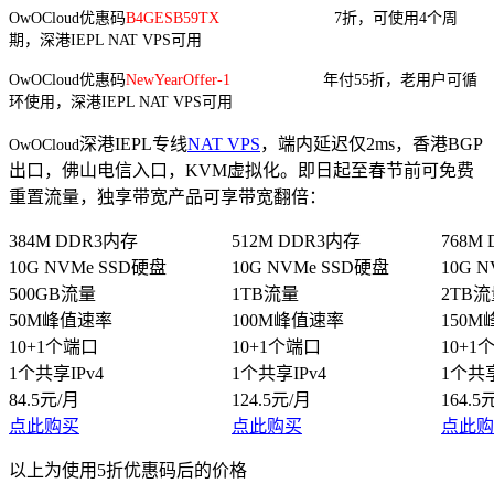
OwOCloud优惠码
B4GESB59TX
7折，可使用4个周
期，深港IEPL NAT VPS可用
OwOCloud优惠码
NewYearOffer-1
年付55折，老用户可循
环使用，深港IEPL NAT VPS可用
深港IEPL专线
NAT VPS
，端内延迟仅2ms，香港BGP
OwOCloud
出口，佛山电信入口，KVM虚拟化。即日起至春节前可免费
重置流量，独享带宽产品可享带宽翻倍：
384M DDR3内存
512M DDR3内存
768M
10G NVMe SSD硬盘
10G NVMe SSD硬盘
10G 
500GB流量
1TB流量
2TB
50M峰值速率
100M峰值速率
150
10+1个端口
10+1个端口
10+1
1个共享IPv4
1个共享IPv4
1个共享
84.5元/月
124.5元/月
164.5
点此购买
点此购买
点此购
以上为使用5折优惠码后的价格