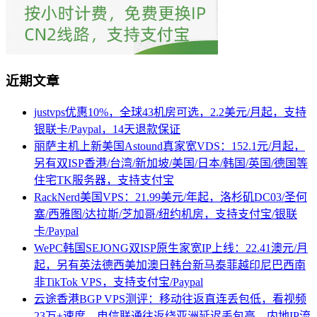
近期文章
justvps优惠10%，全球43机房可选，2.2美元/月起，支持
银联卡/Paypal，14天退款保证
丽萨主机上新美国Astound真家宽VDS：152.1元/月起，
另有双ISP香港/台湾/新加坡/美国/日本/韩国/英国/德国等
住宅TK服务器，支持支付宝
RackNerd美国VPS：21.99美元/年起，洛杉矶DC03/圣何
塞/西雅图/达拉斯/芝加哥/纽约机房，支持支付宝/银联
卡/Paypal
WePC韩国SEJONG双ISP原生家宽IP上线：22.41澳元/月
起，另有英法德西美加澳日韩台新马泰菲越印尼巴西南
非TikTok VPS，支持支付宝/Paypal
云途香港BGP VPS测评：移动往返直连丢包低，看视频
23万+速度，电信联通往返绕亚洲延迟丢包高，内地IP流