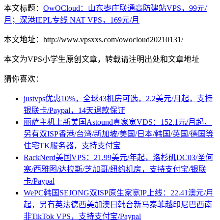
本文标题：
OwOCloud：山东枣庄联通高防建站VPS，99元/
月；深港IEPL专线 NAT VPS，169元/月
本文地址：http://www.vpsxxs.com/owocloud20210131/
本文为VPS小学生原创文章，转载请注明出处和文章地址
猜你喜欢：
justvps优惠10%，全球43机房可选，2.2美元/月起，支持
银联卡/Paypal，14天退款保证
丽萨主机上新美国Astound真家宽VDS：152.1元/月起，
另有双ISP香港/台湾/新加坡/美国/日本/韩国/英国/德国等
住宅TK服务器，支持支付宝
RackNerd美国VPS：21.99美元/年起，洛杉矶DC03/圣何
塞/西雅图/达拉斯/芝加哥/纽约机房，支持支付宝/银联
卡/Paypal
WePC韩国SEJONG双ISP原生家宽IP上线：22.41澳元/月
起，另有英法德西美加澳日韩台新马泰菲越印尼巴西南
非TikTok VPS，支持支付宝/Paypal