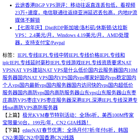
云途香港BGP VPS测评：移动往返直连丢包低，看视频
23万+速度，电信联通往返绕亚洲延迟丢包高，内地IP流
媒体不解锁
【七周年庆】DigiRDP新加坡/洛杉矶/休斯顿/达拉斯
VPS：2.4美元/月，Windows 4.19美元/月，AMD处理
器，支持支付宝/Paypal
标签：
IEPL专线
IEPL专线中转
IEPL专线价格
IEPL专线和
iplc
IEPL专线延时毫秒
IEPL专线游戏
IEPL专线资质要求
NAT
VPS
NAT VPS建站
NAT VPS是什么
低价国内云服务器
国内10M
服务器
国内NAT VPS
国内VPS
国内vps哪家好
国内vps稳定
国内
个人vps
国内最新vps
国内服务器
国内访问快的vps
国内超低价
服务器
国内高防vps
国内高防服务器
山东vps
山东服务器
山东枣
庄高防VPS
枣庄VPS
枣庄服务器
深港IEPL
深港IEPL专线
深港专
线nat
高防VPS
高防服务器
【上篇】
极光KVM春节特别活动：全场6折，美西100M传家
宝限量50台，199元/年，CN2 GIA线路！
【下篇】
edgeNAT春节优惠：全场月付7折/年付6折，韩国
CN2/美国CN2/中国香港CN2线路