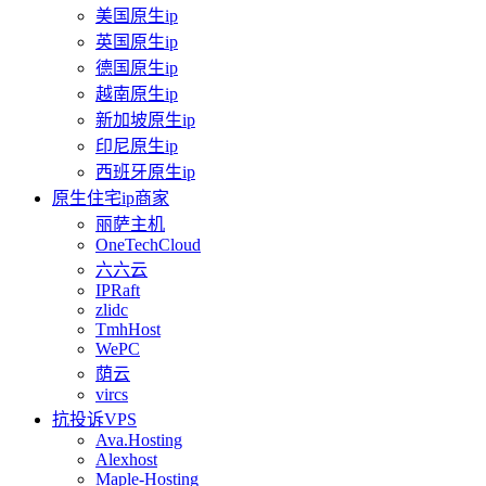
美国原生ip
英国原生ip
德国原生ip
越南原生ip
新加坡原生ip
印尼原生ip
西班牙原生ip
原生住宅ip商家
丽萨主机
OneTechCloud
六六云
IPRaft
zlidc
TmhHost
WePC
荫云
vircs
抗投诉VPS
Ava.Hosting
Alexhost
Maple-Hosting