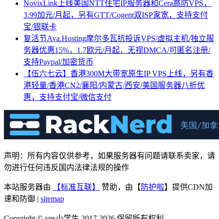
NovixLink上线美国NTT住宅IP服务器和Cera高防VPS，
3.99加元/月起，另有GTT/Cogent双ISP家宽，支持支付
宝/银联卡
复活节Ava.Hosting摩尔多瓦抗投诉VPS/虚拟主机/独立服
务器优惠15%，1.7欧元/月起，无视DMCA/可匿名注册/
支持Paypal/加密货币
【伍六七云】香港300M大带宽原生IP VPS上线，另有香
港轻量/香港CN2/襄阳/内蒙古/西安/美国服务器八折优
惠，支持支付宝/微信支付
声明：所有内容仅供参考，如果服务器有问题请联系卖家，请
勿进行任何违反国内法律法规的操作
本站服务器由
【标准互联】
赞助，由【
防护啦
】提供CDN加
速和防御 |
sitemap
Copyright © vps小学生 2017-2026 保留所有权利.