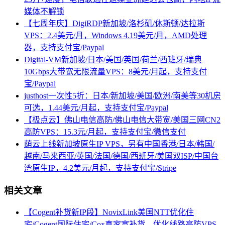
媒体不解锁
【七周年庆】DigiRDP新加坡/洛杉矶/休斯顿/达拉斯
VPS：2.4美元/月，Windows 4.19美元/月，AMD处理
器，支持支付宝/Paypal
Digital-VM新加坡/日本/美国/英国/荷兰/西班牙/瑞典
10Gbps大带宽无限流量VPS：8美元/月起，支持支付
宝/Paypal
justhost一次性5折：日本/新加坡/美国/欧洲/南美等30机房
可选，1.44美元/月起，支持支付宝/Paypal
【极点云】佛山电信高防/佛山电信大带宽/美国三网CN2
高防VPS：15.3元/月起，支持支付宝/微信支付
荫云上线新加坡原生IP VPS，另有中国香港/日本/韩国/
越南/马来西亚/英国/法国/德国/西班牙/美国双ISP/中国台
湾原生IP，4.2美元/月起，支持支付宝/Stripe
相关文章
【Cogent补货新IP段】NovixLink美国NTT优化住
宅/Cogent国际住宅/Cox真家宽补货，优化线路高防VPS