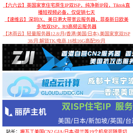
【六六云】英国家宽住宅原生IP双ISP，纯净新IP段，Tiktok直
播短视频必备，仅促销七天
【速维云】深圳IX、美日港大带宽云服务器，菲泰新日欧美
多地双ISP，R9高频云服务器
【沐雨云】轻量服务器12.8/月(香港/美国/日本),美国家宽双ISP
38/月,解锁TK/电商,16核16G高配99/月
站长：
搬瓦工美国CN2 GIA/日本/荷兰等19个机房可随意切