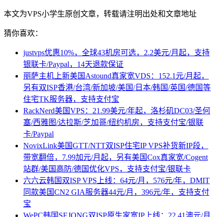
本文为VPS小学生原创文章，转载请注明出处和文章地址
猜你喜欢：
justvps优惠10%，全球43机房可选，2.2美元/月起，支持
银联卡/Paypal，14天退款保证
丽萨主机上新美国Astound真家宽VDS：152.1元/月起，
另有双ISP香港/台湾/新加坡/美国/日本/韩国/英国/德国等
住宅TK服务器，支持支付宝
RackNerd美国VPS：21.99美元/年起，洛杉矶DC03/圣何
塞/西雅图/达拉斯/芝加哥/纽约机房，支持支付宝/银联
卡/Paypal
NovixLink美国GTT/NTT双ISP住宅IP VPS补货新IP段，
带宽翻倍，7.99加元/月起，另有美国Cox真家宽/Cogent
站群/美国高防/德国优化VPS，支持支付宝/银联卡
六六云韩国双ISP VPS上线：64元/月，576元/年，DMIT
同款美国CN2 GIA服务器44元/月，396元/年，支持支付
宝
WePC韩国SEJONG双ISP原生家宽IP上线：22.41澳元/月