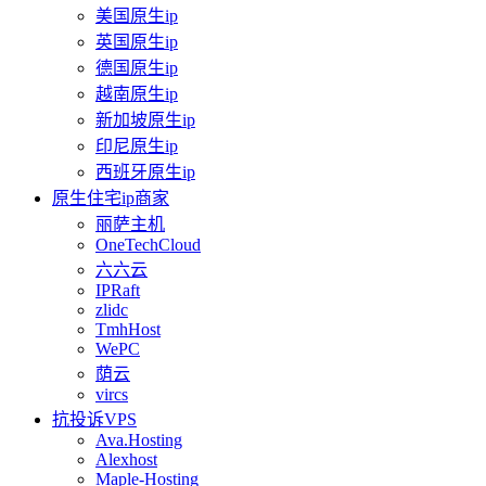
美国原生ip
英国原生ip
德国原生ip
越南原生ip
新加坡原生ip
印尼原生ip
西班牙原生ip
原生住宅ip商家
丽萨主机
OneTechCloud
六六云
IPRaft
zlidc
TmhHost
WePC
荫云
vircs
抗投诉VPS
Ava.Hosting
Alexhost
Maple-Hosting