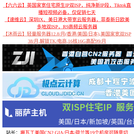
【六六云】英国家宽住宅原生IP双ISP，纯净新IP段，Tiktok直
播短视频必备，仅促销七天
【速维云】深圳IX、美日港大带宽云服务器，菲泰新日欧美
多地双ISP，R9高频云服务器
【沐雨云】轻量服务器12.8/月(香港/美国/日本),美国家宽双ISP
38/月,解锁TK/电商,16核16G高配99/月
站长：
搬瓦工美国CN2 GIA/日本/荷兰等19个机房可随意切