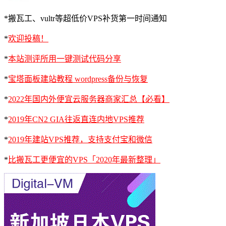
*搬瓦工、vultr等超低价VPS补货第一时间通知
*
欢迎投稿！
*
本站测评所用一键测试代码分享
*
宝塔面板建站教程 wordpress备份与恢复
*
2022年国内外便宜云服务器商家汇总【必看】
*
2019年CN2 GIA往返直连内地VPS推荐
*
2019年建站VPS推荐，支持支付宝和微信
*
比搬瓦工更便宜的VPS「2020年最新整理」