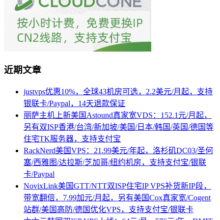
近期文章
justvps优惠10%，全球43机房可选，2.2美元/月起，支持
银联卡/Paypal，14天退款保证
丽萨主机上新美国Astound真家宽VDS：152.1元/月起，
另有双ISP香港/台湾/新加坡/美国/日本/韩国/英国/德国等
住宅TK服务器，支持支付宝
RackNerd美国VPS：21.99美元/年起，洛杉矶DC03/圣何
塞/西雅图/达拉斯/芝加哥/纽约机房，支持支付宝/银联
卡/Paypal
NovixLink美国GTT/NTT双ISP住宅IP VPS补货新IP段，
带宽翻倍，7.99加元/月起，另有美国Cox真家宽/Cogent
站群/美国高防/德国优化VPS，支持支付宝/银联卡