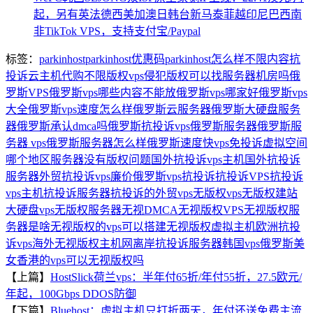
起，另有英法德西美加澳日韩台新马泰菲越印尼巴西南
非TikTok VPS，支持支付宝/Paypal
标签：
parkinhost
parkinhost优惠码
parkinhost怎么样
不限内容抗
投诉云主机代购
不限版权vps
侵犯版权可以找服务器机房吗
俄
罗斯VPS
俄罗斯vps哪些内容不能放
俄罗斯vps哪家好
俄罗斯vps
大全
俄罗斯vps速度怎么样
俄罗斯云服务器
俄罗斯大硬盘服务
器
俄罗斯承认dmca吗
俄罗斯抗投诉vps
俄罗斯服务器
俄罗斯服
务器 vps
俄罗斯服务器怎么样
俄罗斯速度快vps
免投诉虚拟空间
哪个地区服务器没有版权问题
国外抗投诉vps主机
国外抗投诉
服务器
外贸抗投诉vps
廉价俄罗斯vps
抗投诉
抗投诉VPS
抗投诉
vps主机
抗投诉服务器
抗投诉的外贸vps
无版权vps
无版权建站
大硬盘vps
无版权服务器
无视DMCA
无视版权VPS
无视版权服
务器是啥
无视版权的vps可以搭建
无视版权虚拟主机
欧洲抗投
诉vps
海外无视版权主机网
离岸抗投诉服务器
韩国vps俄罗斯美
女
香港的vps可以无视版权吗
【上篇】
HostSlick荷兰vps：半年付65折/年付55折，27.5欧元/
年起，100Gbps DDOS防御
【下篇】
Bluehost：虚拟主机只打折两天，年付还送免费主流