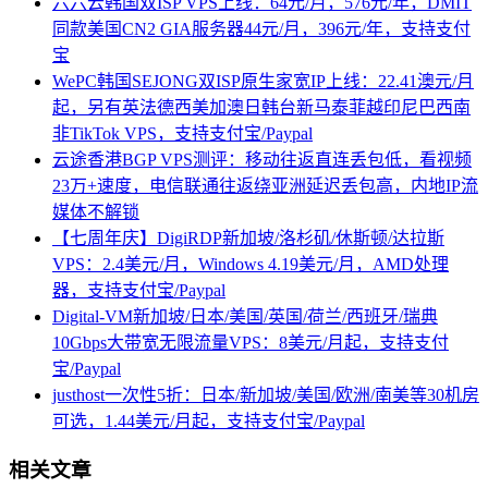
六六云韩国双ISP VPS上线：64元/月，576元/年，DMIT
同款美国CN2 GIA服务器44元/月，396元/年，支持支付
宝
WePC韩国SEJONG双ISP原生家宽IP上线：22.41澳元/月
起，另有英法德西美加澳日韩台新马泰菲越印尼巴西南
非TikTok VPS，支持支付宝/Paypal
云途香港BGP VPS测评：移动往返直连丢包低，看视频
23万+速度，电信联通往返绕亚洲延迟丢包高，内地IP流
媒体不解锁
【七周年庆】DigiRDP新加坡/洛杉矶/休斯顿/达拉斯
VPS：2.4美元/月，Windows 4.19美元/月，AMD处理
器，支持支付宝/Paypal
Digital-VM新加坡/日本/美国/英国/荷兰/西班牙/瑞典
10Gbps大带宽无限流量VPS：8美元/月起，支持支付
宝/Paypal
justhost一次性5折：日本/新加坡/美国/欧洲/南美等30机房
可选，1.44美元/月起，支持支付宝/Paypal
相关文章