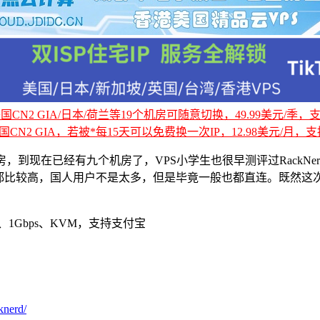
CN2 GIA/日本/荷兰等19个机房可随意切换，49.99美元/季，支持
国CN2 GIA，若被*每15天可以免费换一次IP，12.98美元/月，支持
现在已经有九个机房了，VPS小学生也很早测评过RackNerd洛
较高，国人用户不是太多，但是毕竟一般也都直连。既然这次有了纽
量、1Gbps、KVM，支持支付宝
knerd/