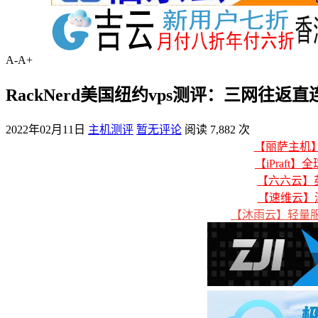
A-
A+
RackNerd美国纽约vps测评：三网往
2022年02月11日
主机测评
暂无评论
阅读 7,882 次
【丽萨主机】美
【iPraft】
【六六云】英
【速维云】
【沐雨云】轻量服务器