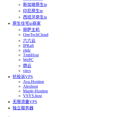
新加坡原生ip
印尼原生ip
西班牙原生ip
原生住宅ip商家
丽萨主机
OneTechCloud
六六云
IPRaft
zlidc
TmhHost
WePC
荫云
vircs
抗投诉VPS
Ava.Hosting
Alexhost
Maple-Hosting
VSYS.host
无限流量VPS
独立服务器