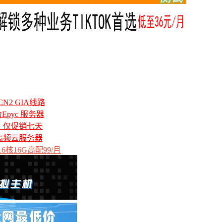
N2 GIA线路
力Epyc 服务器
备，仅促销七天
高频云服务器
6核16G高配99/月