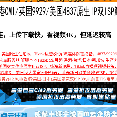
返直连，上传下载快，看视频4K，但延迟较高
国原生住宅ip，Tiktok运营/外贸/流媒体解锁必备，4837/9929/C
全球isp服务器 解锁本地Tiktok 5$/月起 香港/台湾/日本/新加坡 生产
国家宽住宅原生IP双ISP，纯净新IP段，Tiktok直播短视频必
深圳IX、美日港大带宽云服务器，菲泰新日欧美多地双ISP，R9
12.8/月(香港/美国/日本),美国家宽双ISP 38/月,解锁TK/电商,1