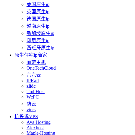
美国原生ip
英国原生ip
德国原生ip
越南原生ip
新加坡原生ip
印尼原生ip
西班牙原生ip
原生住宅ip商家
丽萨主机
OneTechCloud
六六云
IPRaft
zlidc
TmhHost
WePC
荫云
vircs
抗投诉VPS
Ava.Hosting
Alexhost
Maple-Hosting