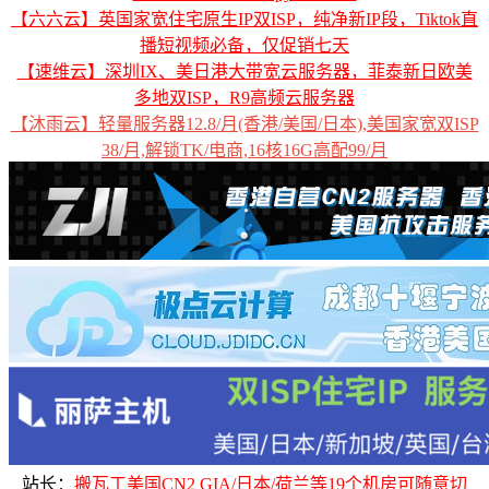
【六六云】英国家宽住宅原生IP双ISP，纯净新IP段，Tiktok直
播短视频必备，仅促销七天
【速维云】深圳IX、美日港大带宽云服务器，菲泰新日欧美
多地双ISP，R9高频云服务器
【沐雨云】轻量服务器12.8/月(香港/美国/日本),美国家宽双ISP
38/月,解锁TK/电商,16核16G高配99/月
站长：
搬瓦工美国CN2 GIA/日本/荷兰等19个机房可随意切