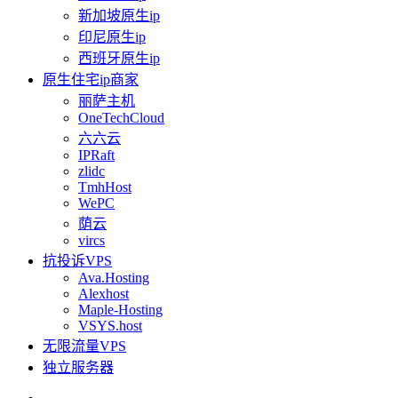
新加坡原生ip
印尼原生ip
西班牙原生ip
原生住宅ip商家
丽萨主机
OneTechCloud
六六云
IPRaft
zlidc
TmhHost
WePC
荫云
vircs
抗投诉VPS
Ava.Hosting
Alexhost
Maple-Hosting
VSYS.host
无限流量VPS
独立服务器