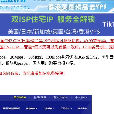
CN2 GIA/日本/荷兰等19个机房可随意切换，49.99美元/季，支持
国CN2 GIA，若被*每15天可以免费换一次IP，12.98美元/月，支持
 30Mbps、 50Mbps、100Mbps香港优质BGP或CN2、
、银联和paypal，国内用户购买也很方便。
单询问商家，点此查看如何免费投稿！