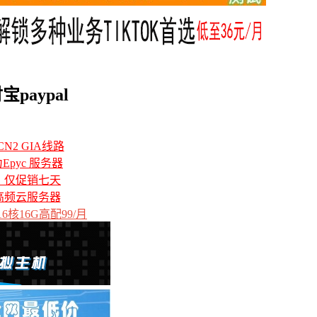
paypal
N2 GIA线路
力Epyc 服务器
备，仅促销七天
高频云服务器
6核16G高配99/月