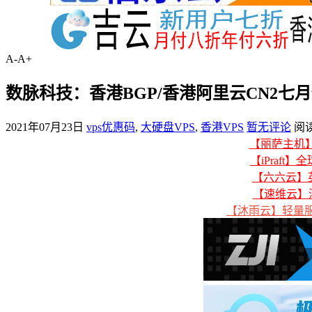
A-
A+
数脉科技：香港BGP/香港阿里云CN2七月促销
2021年07月23日
vps优惠码
,
大硬盘VPS
,
香港VPS
暂无评论
阅读
【丽萨主机】美
【iPraft】
【六六云】英
【速维云】
【沐雨云】轻量服务器