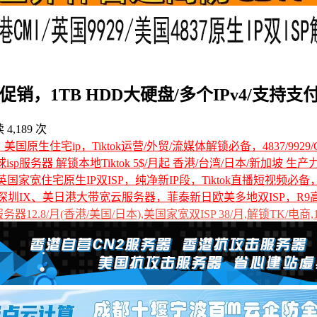
，1TB HDD大硬盘/多个IPv4/支持支付宝
 4,189 次
国原生住宅ip，Tiktok运营/外贸/流媒体解锁必备，4837/9929/C
全球isp服务器 解锁本地Tiktok 5$/月起 香港/台湾/日本/新加坡 生产
国家宽住宅原生IP双ISP，纯净新IP段，Tiktok直播短视频必
深圳IX、美日港大带宽云服务器，菲泰新日欧美多地双ISP，R9
12.8/月(香港/美国/日本),美国家宽双ISP 38/月,解锁TK/电商,1