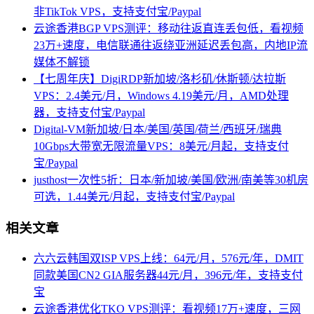
非TikTok VPS，支持支付宝/Paypal
云途香港BGP VPS测评：移动往返直连丢包低，看视频
23万+速度，电信联通往返绕亚洲延迟丢包高，内地IP流
媒体不解锁
【七周年庆】DigiRDP新加坡/洛杉矶/休斯顿/达拉斯
VPS：2.4美元/月，Windows 4.19美元/月，AMD处理
器，支持支付宝/Paypal
Digital-VM新加坡/日本/美国/英国/荷兰/西班牙/瑞典
10Gbps大带宽无限流量VPS：8美元/月起，支持支付
宝/Paypal
justhost一次性5折：日本/新加坡/美国/欧洲/南美等30机房
可选，1.44美元/月起，支持支付宝/Paypal
相关文章
六六云韩国双ISP VPS上线：64元/月，576元/年，DMIT
同款美国CN2 GIA服务器44元/月，396元/年，支持支付
宝
云途香港优化TKO VPS测评：看视频17万+速度，三网