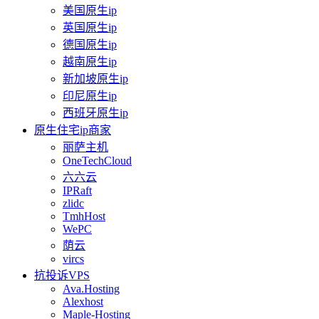
美国原生ip
英国原生ip
德国原生ip
越南原生ip
新加坡原生ip
印尼原生ip
西班牙原生ip
原生住宅ip商家
丽萨主机
OneTechCloud
六六云
IPRaft
zlidc
TmhHost
WePC
荫云
vircs
抗投诉VPS
Ava.Hosting
Alexhost
Maple-Hosting