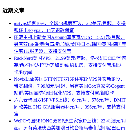
近期文章
justvps优惠10%，全球43机房可选，2.2美元/月起，支持
银联卡/Paypal，14天退款保证
丽萨主机上新美国Astound真家宽VDS：152.1元/月起，
另有双ISP香港/台湾/新加坡/美国/日本/韩国/英国/德国等
住宅TK服务器，支持支付宝
RackNerd美国VPS：21.99美元/年起，洛杉矶DC03/圣何
塞/西雅图/达拉斯/芝加哥/纽约机房，支持支付宝/银联
卡/Paypal
NovixLink美国GTT/NTT双ISP住宅IP VPS补货新IP段，
带宽翻倍，7.99加元/月起，另有美国Cox真家宽/Cogent
站群/美国高防/德国优化VPS，支持支付宝/银联卡
六六云韩国双ISP VPS上线：64元/月，576元/年，DMIT
同款美国CN2 GIA服务器44元/月，396元/年，支持支付
宝
WePC韩国SEJONG双ISP原生家宽IP上线：22.41澳元/月
起，另有英法德西美加澳日韩台新马泰菲越印尼巴西南