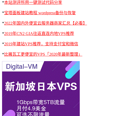
*
本站测评所用一键测试代码分享
*
宝塔面板建站教程 wordpress备份与恢复
*
2022年国内外便宜云服务器商家汇总【必看】
*
2019年CN2 GIA往返直连内地VPS推荐
*
2019年建站VPS推荐，支持支付宝和微信
*
比搬瓦工更便宜的VPS「2020年最新整理」