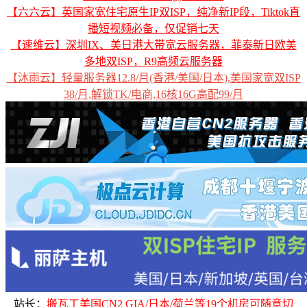
【六六云】英国家宽住宅原生IP双ISP，纯净新IP段，Tiktok直
播短视频必备，仅促销七天
【速维云】深圳IX、美日港大带宽云服务器，菲泰新日欧美
多地双ISP，R9高频云服务器
【沐雨云】轻量服务器12.8/月(香港/美国/日本),美国家宽双ISP
38/月,解锁TK/电商,16核16G高配99/月
站长：
搬瓦工美国CN2 GIA/日本/荷兰等19个机房可随意切