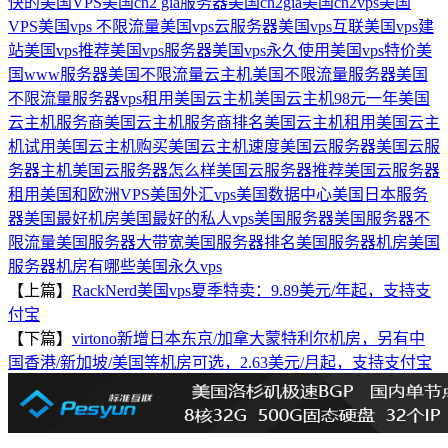
快的美国VPS
美国cn2 gia服务器
美国cn2gia
美国cn2vps
美国
VPS
美国vps 不限流量
美国vps云服务器
美国vps互联
美国vps建
站
美国vps推荐
美国vps服务器
美国vps永久使用
美国vps特价
美
国www服务器
美国不限流量云主机
美国不限流量服务器
美国
不限流量服务器vps租用
美国云主机
美国云主机98元一年
美国
云主机服务商
美国云主机服务商排名
美国云主机租用
美国云主
机试用
美国云主机购买
美国云主机速度
美国云服务器
美国云服
务器主机
美国云服务器怎么样
美国云服务器推荐
美国云服务器
租用
美国和欧洲VPS
美国外汇vps
美国数据中心
美国日本服务
器
美国最好机房
美国最好的私人vps
美国服务器
美国服务器不
限流量
美国服务器大带宽
美国服务器排名
美国服务器机房
美国
服务器机房有哪些
美国永久vps
【上篇】
RackNerd美国vps夏季特卖：9.89美元/年起，支持支
付宝
【下篇】
virtono新增日本东京/加拿大蒙特利尔机房，另有中
国香港/新加坡/美国等机房可选，2.63美元/月起，支持支付宝