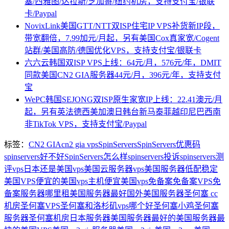
塞/西雅图/达拉斯/芝加哥/纽约机房，支持支付宝/银联
卡/Paypal
NovixLink美国GTT/NTT双ISP住宅IP VPS补货新IP段，
带宽翻倍，7.99加元/月起，另有美国Cox真家宽/Cogent
站群/美国高防/德国优化VPS，支持支付宝/银联卡
六六云韩国双ISP VPS上线：64元/月，576元/年，DMIT
同款美国CN2 GIA服务器44元/月，396元/年，支持支付
宝
WePC韩国SEJONG双ISP原生家宽IP上线：22.41澳元/月
起，另有英法德西美加澳日韩台新马泰菲越印尼巴西南
非TikTok VPS，支持支付宝/Paypal
标签：
CN2 GIA
cn2 gia vps
SpinServers
SpinServers优惠码
spinservers好不好
SpinServers怎么样
spinservers投诉
spinservers测
评
vps日本还是美国
vps美国云服务器
vps美国服务器
低配稳定
美国VPS
便宜的美国vps主机
便宜美国vps
免备案
免备案VPS
免
备案服务器
哪里租美国服务器最好
国外美国服务器
圣何塞 cc
机房
圣何塞VPS
圣何塞和洛杉矶vps哪个好
圣何塞小鸡
圣何塞
服务器
圣何塞机房
日本服务器美国服务器
最好的美国服务器
最