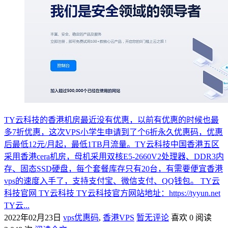
TY云科技的香港机房最近没有优惠，以前有优惠的时候也最
多7折优惠，这次VPS小学生申请到了个6折永久优惠码，优惠
后最低12元/月起，最低1TB月流量。TY云科技中国香港五区
采用香港cera机房，母机采用双核E5-2660V2处理器、DDR3内
存、固态SSD硬盘，每个套餐库存只有20台，有需要便宜香港
vps的速度入手了，支持支付宝、微信支付、QQ钱包。 TY云
科技官网 TY云科技 TY云科技官方网站地址：https://tyyun.net
TY云...
2022年02月23日
vps优惠码
,
香港VPS
暂无评论
喜欢 0
阅读