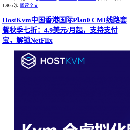
1,966 次
阅读全文
HostKvm中国香港国际Plan0 CMI线路套
餐秋季七折：4.9美元/月起，支持支付
宝，解锁NetFlix