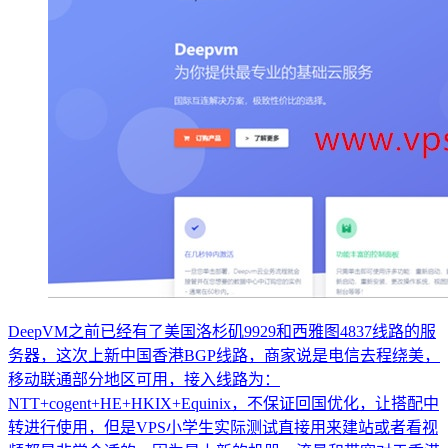
DeepVM之前已经有了美国洛杉矶9929和西雅图4837线路的服
务器，这次上新中国香港BGP线路，商家说是电信去程绕美，
移动联通部分地区可用，接入线路为：
NTT+cogent+HE+HKIX+Equinix，不保证回国优化，让搭配中
转进行使用，但是VPS小学生实际测试直接用来建站或者看视