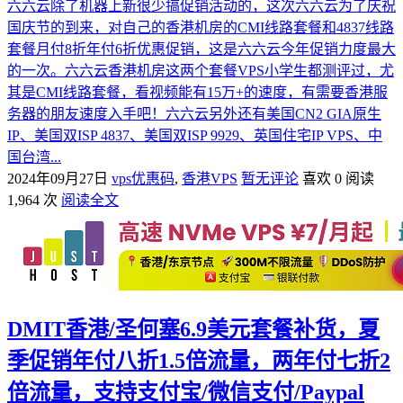
六六云除了机器上新很少搞促销活动的，这次六六云为了庆祝
国庆节的到来，对自己的香港机房的CMI线路套餐和4837线路
套餐月付8折年付6折优惠促销，这是六六云今年促销力度最大
的一次。六六云香港机房这两个套餐VPS小学生都测评过，尤
其是CMI线路套餐，看视频能有15万+的速度，有需要香港服
务器的朋友速度入手吧！六六云另外还有美国CN2 GIA原生
IP、美国双ISP 4837、美国双ISP 9929、英国住宅IP VPS、中
国台湾...
2024年09月27日
vps优惠码
,
香港VPS
暂无评论
喜欢 0
阅读
1,964 次
阅读全文
DMIT香港/圣何塞6.9美元套餐补货，夏
季促销年付八折1.5倍流量，两年付七折2
倍流量，支持支付宝/微信支付/Paypal