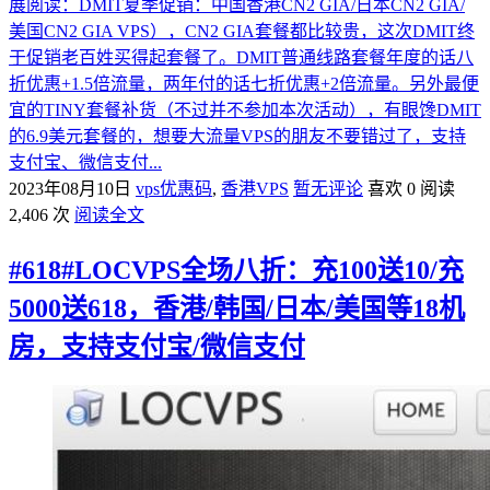
展阅读：DMIT夏季促销：中国香港CN2 GIA/日本CN2 GIA/
美国CN2 GIA VPS），CN2 GIA套餐都比较贵，这次DMIT终
于促销老百姓买得起套餐了。DMIT普通线路套餐年度的话八
折优惠+1.5倍流量，两年付的话七折优惠+2倍流量。另外最便
宜的TINY套餐补货（不过并不参加本次活动），有眼馋DMIT
的6.9美元套餐的，想要大流量VPS的朋友不要错过了，支持
支付宝、微信支付...
2023年08月10日
vps优惠码
,
香港VPS
暂无评论
喜欢 0
阅读
2,406 次
阅读全文
#618#LOCVPS全场八折：充100送10/充
5000送618，香港/韩国/日本/美国等18机
房，支持支付宝/微信支付