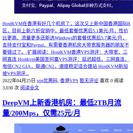
HostKVM在香港有好几个机房了，这次又上新中国香港国际B
区，目前上新六折促销中，最低套餐优惠后5.1美元/月，性价
比更高、流量更多还能选Windows的套餐优惠后5.7美元/月，
支持支付宝和Paypal，有需要香港机房大带宽服务器的朋友不
要错过了。 扩展阅读：HostKVM香港VPS测评：大带宽，三
网直连 Hostkvm美国圣何塞VPS测评：延迟超低，三网直连，
电信CN2 GIA，联通CN2，速度稳定适合建站 HostKVM新加
坡VPS测评...
2022年04月25日
vps优惠码
,
香港VPS
暂无评论
喜欢 0
阅读
3,030 次
阅读全文
DeepVM上新香港机房：最低2TB月流
量/200Mps，仅需25元/月