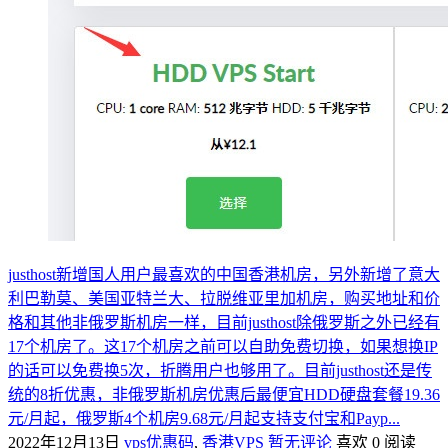
justhost新增国人用户最喜欢的中国香港机房，另外新增了意大
利巴勒莫、美国亚特兰大、拉脱维亚里加机房，购买地址和价
格和其他非俄罗斯机房一样，目前justhost除俄罗斯之外已经有
17个机房了。这17个机房之前可以自助免费切换，如果想换IP
的话可以免费换5次，折腾用户也够用了。目前justhost还是传
统的8折优惠，非俄罗斯机房优惠后最便宜HDD硬盘套餐19.36
元/月起，俄罗斯4个机房9.68元/月起支持支付宝和Payp...
2022年12月13日
vps优惠码
,
香港VPS
暂无评论
喜欢 0
阅读