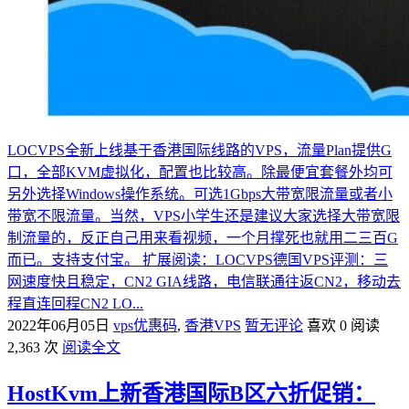
LOCVPS全新上线基于香港国际线路的VPS，流量Plan提供G
口，全部KVM虚拟化，配置也比较高。除最便宜套餐外均可
另外选择Windows操作系统。可选1Gbps大带宽限流量或者小
带宽不限流量。当然，VPS小学生还是建议大家选择大带宽限
制流量的，反正自己用来看视频，一个月撑死也就用二三百G
而已。支持支付宝。 扩展阅读：LOCVPS德国VPS评测：三
网速度快且稳定，CN2 GIA线路，电信联通往返CN2，移动去
程直连回程CN2 LO...
2022年06月05日
vps优惠码
,
香港VPS
暂无评论
喜欢 0
阅读
2,363 次
阅读全文
HostKvm上新香港国际B区六折促销：