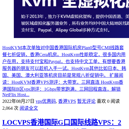
HostKVM本次单独对中国香港国际机房Plan0型号CMI线路套
餐七折促销，香港Cera机房。HostKvm性能稳定，很多国内用
户在用，支持支付宝和Paypal，也支持中文工单，有想要香港
服务器的朋友可以趁机入手一试。HostKvm其他比如日本、韩
国、美国、澳大利亚等机房目前是常规八折促销中。 扩展阅
读：HostKVM香港VPS测评：大带宽，三网直连 HostKvm香
港国际B区vps测评：1Gbps带宽跑满，三网回程直连，解锁
NetFlix Host...
2022年08月27日
vps优惠码
,
香港VPS
暂无评论
喜欢 0
阅读
2,064 次
阅读全文
LOCVPS香港国际G口国际线路VPS：2