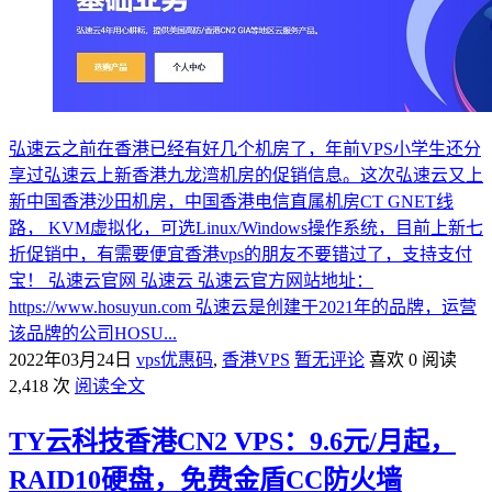
弘速云之前在香港已经有好几个机房了，年前VPS小学生还分
享过弘速云上新香港九龙湾机房的促销信息。这次弘速云又上
新中国香港沙田机房，中国香港电信直属机房CT GNET线
路， KVM虚拟化，可选Linux/Windows操作系统，目前上新七
折促销中，有需要便宜香港vps的朋友不要错过了，支持支付
宝！ 弘速云官网 弘速云 弘速云官方网站地址：
https://www.hosuyun.com 弘速云是创建于2021年的品牌，运营
该品牌的公司HOSU...
2022年03月24日
vps优惠码
,
香港VPS
暂无评论
喜欢 0
阅读
2,418 次
阅读全文
TY云科技香港CN2 VPS：9.6元/月起，
RAID10硬盘，免费金盾CC防火墙