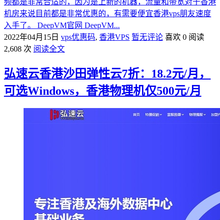
频都是非常合适的，因为是上新的机器，流量和带宽对于香港
机房来说目前都是非常优惠的，有需要便宜香港vps朋友速度
入手了。 DeepVM官网 DeepVM...
2022年04月15日
vps优惠码
,
香港VPS
暂无评论
喜欢 0
阅读
2,608 次
阅读全文
弘速云香港沙田弹性云7折：18.2元/月，
可选Windows，香港物理机仅500元/月