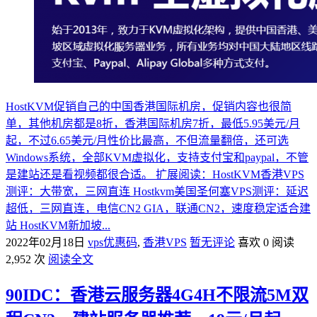
HostKVM促销自己的中国香港国际机房，促销内容也很简
单，其他机房都是8折，香港国际机房7折，最低5.95美元/月
起，不过6.65美元/月性价比最高，不但流量翻倍，还可选
Windows系统，全部KVM虚拟化，支持支付宝和paypal，不管
是建站还是看视频都很合适。 扩展阅读：HostKVM香港VPS
测评：大带宽，三网直连 Hostkvm美国圣何塞VPS测评：延迟
超低，三网直连，电信CN2 GIA，联通CN2，速度稳定适合建
站 HostKVM新加坡...
2022年02月18日
vps优惠码
,
香港VPS
暂无评论
喜欢 0
阅读
2,952 次
阅读全文
90IDC：香港云服务器4G4H不限流5M双