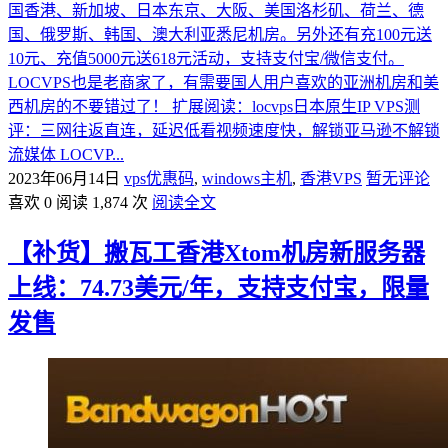
国香港、新加坡、日本东京、大阪、美国洛杉矶、荷兰、德
国、俄罗斯、韩国、澳大利亚悉尼机房。另外还有充100元送
10元、充值5000元送618元活动，支持支付宝/微信支付。
LOCVPS也是老商家了，有需要国人用户喜欢的亚洲机房和美
西机房的不要错过了！ 扩展阅读：locvps日本原生IP VPS测
评：三网往返直连，延迟低看视频速度快，解锁亚马逊不解锁
流媒体 LOCVP...
2023年06月14日
vps优惠码
,
windows主机
,
香港VPS
暂无评论
喜欢 0
阅读 1,874 次
阅读全文
【补货】搬瓦工香港Xtom机房新服务器
上线：74.73美元/年，支持支付宝，限量
发售