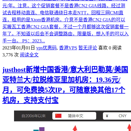
元/年。注意，这个促销套餐不是香港CN2 GIA线路，经过测
试去程移动直连、电信联通绕日本走NTT，回程三网CMI直
连，租用的是Xtom香港机房。介意不是香港CN2 GIA的可以
买搬瓦工香港CN2 GIA套餐，不过一个月都够这次促销套餐一
年了。不知道以后会不会调整路由，限量版，想入手的可以入
手一台。 PS：2023...
2023年01月01日
vps优惠码
,
香港VPS
暂无评论
喜欢 0
阅读
3,776 次
阅读全文
justhost新增中国香港/意大利巴勒莫/美国
亚特兰大/拉脱维亚里加机房：19.36元/
月，可免费换5次IP，可随意换其他17个
机房，支持支付宝