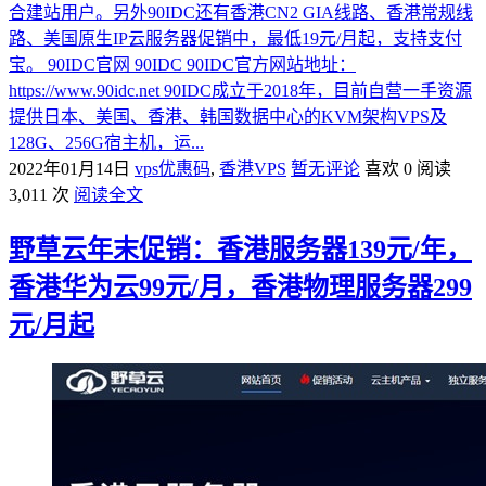
合建站用户。另外90IDC还有香港CN2 GIA线路、香港常规线
路、美国原生IP云服务器促销中，最低19元/月起，支持支付
宝。 90IDC官网 90IDC 90IDC官方网站地址：
https://www.90idc.net 90IDC成立于2018年，目前自营一手资源
提供日本、美国、香港、韩国数据中心的KVM架构VPS及
128G、256G宿主机，运...
2022年01月14日
vps优惠码
,
香港VPS
暂无评论
喜欢 0
阅读
3,011 次
阅读全文
野草云年末促销：香港服务器139元/年，
香港华为云99元/月，香港物理服务器299
元/月起