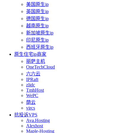
美国原生ip
英国原生ip
德国原生ip
越南原生ip
新加坡原生ip
印尼原生ip
西班牙原生ip
原生住宅ip商家
丽萨主机
OneTechCloud
六六云
IPRaft
zlidc
TmhHost
WePC
荫云
vircs
抗投诉VPS
Ava.Hosting
Alexhost
Maple-Hosting